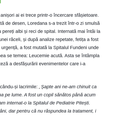
anișori ai ei trece printr-o încercare sfâșietoare.
nată de desen, Loredana s-a trezit într-o zi smulsă
pereți albi și reci de spital. Internată mai întâi la
unei răceli, și după analize repetate, fetița a fost
urgență, a fost mutată la Spitalul Fundeni unde
umea se temea: Leucemie acută. Asta se întâmpla
iteză a desfășurării evenimentelor care i-a
ecându-și lacrimile:
Șapte ani ne-am chinuit ca
„
na pe lume. A fost un copil sănătos până acum
m internat-o la Spitalul de Pediatrie Pitești.
ămâni, dar pentru că nu răspundea la tratament, i