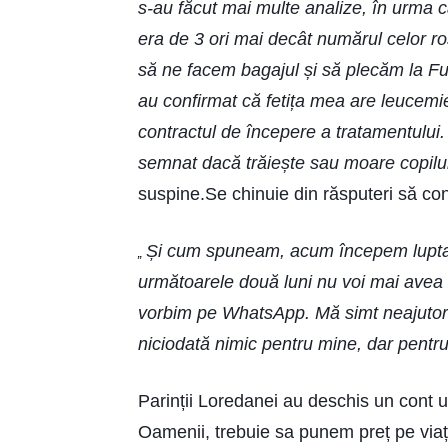
s-au făcut mai multe analize, în urma 
era de 3 ori mai decât numărul celor roș
să ne facem bagajul și să plecăm la Fu
au confirmat că fetița mea are leucemi
contractul de începere a tratamentului.
semnat dacă trăiește sau moare copilu
suspine.Se chinuie din răsputeri să con
Și cum spuneam, acum începem lupta.
„
următoarele două luni nu voi mai avea a
vorbim pe WhatsApp. Mă simt neajutorat 
niciodată nimic pentru mine, dar pent
Parinții Loredanei au deschis un cont 
Oamenii, trebuie sa punem p
reț pe vi