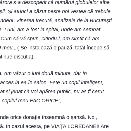
cărora s-a descoperit că numărul globulelor albe
ii. Și atunci a căzut peste noi vestea că trebuie
ndeni. Vinerea trecută, analizele de la București
e. Luni, am a fost la spital, unde am semnat
 Cum să vă spun, citindu-l, am simțit că am
l meu.
„
( Se instalează o pauză, tatăl începe să
tinue discuția).
 Am văzut-o luni două minute, dar în
cces la ea în salon. Este un copil inteligent,
și jenat că voi apărea public, nu aș fi cerut
ru copilul meu FAC ORICE!
„
unde orice donație înseamnă o șansă. Noi,
ață. In cazul acesta, pe VIAȚA LOREDANEI! Are