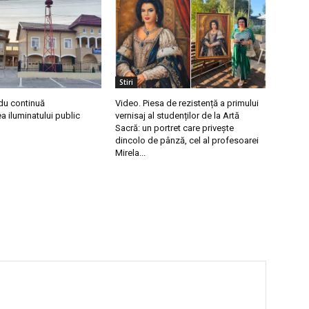
Stiri
du continuă
Video. Piesa de rezistență a primului
 iluminatului public
vernisaj al studenților de la Artă
Sacră: un portret care privește
dincolo de pânză, cel al profesoarei
Mirela...