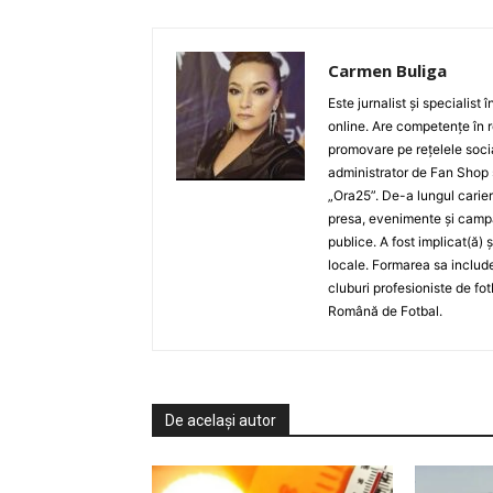
Carmen Buliga
Este jurnalist și specialist
online. Are competențe în r
promovare pe rețelele socia
administrator de Fan Shop 
„Ora25”. De-a lungul carier
presa, evenimente și campan
publice. A fost implicat(ă) 
locale. Formarea sa include
cluburi profesioniste de fot
Română de Fotbal.
De același autor