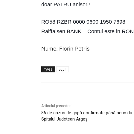
doar PATRU anișori!
RO58 RZBR 0000 0600 1950 7698
Raiffaisen BANK – Contul este in RON
Nume: Florin Petris
TAGS
copil
Articolul precedent
86 de cazuri de gripă confirmate până acum la
Spitalul Județean Argeș