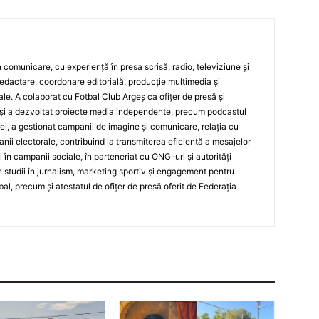
 în comunicare, cu experiență în presa scrisă, radio, televiziune și
edactare, coordonare editorială, producție multimedia și
le. A colaborat cu Fotbal Club Argeș ca ofițer de presă și
și a dezvoltat proiecte media independente, precum podcastul
ei, a gestionat campanii de imagine și comunicare, relația cu
ii electorale, contribuind la transmiterea eficientă a mesajelor
și în campanii sociale, în parteneriat cu ONG-uri și autorități
 studii în jurnalism, marketing sportiv și engagement pentru
bal, precum și atestatul de ofițer de presă oferit de Federația