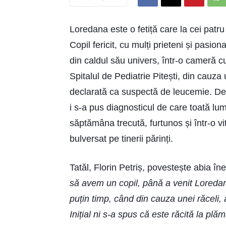
Loredana este o fetiță care la cei patru 
Copil fericit, cu mulți prieteni și pasio
din caldul său univers, într-o cameră cu 
Spitalul de Pediatrie Pitești, din cauza 
declarată ca suspectă de leucemie. De 
i s-a pus diagnosticul de care toată l
săptămâna trecută, furtunos și într-o v
bulversat pe tinerii părinți.
Tatăl, Florin Petriș, povestește abia în
să avem un copil, până a venit Loreda
puțin timp, când din cauza unei răceli, a
Inițial ni s-a spus că este răcită la pl