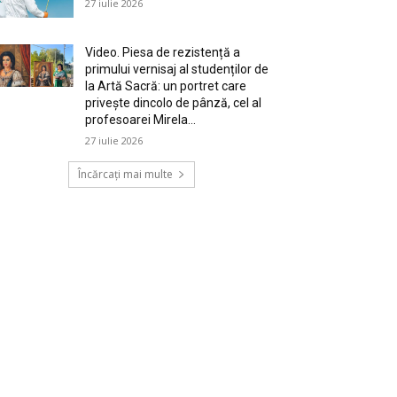
27 iulie 2026
Video. Piesa de rezistență a
primului vernisaj al studenților de
la Artă Sacră: un portret care
privește dincolo de pânză, cel al
profesoarei Mirela...
27 iulie 2026
Încărcați mai multe