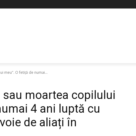
i meu". O fetiță de numai...
 sau moartea copilului
numai 4 ani luptă cu
oie de aliați în