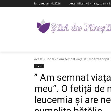
luni, august 10, 2026
Autentificați-vă / Înregistrați-vă
Acasă
Social
" Am semnat viața sau moartea copilulu
Social
” Am semnat viața
meu”. O fetiță de 
leucemia și are nev