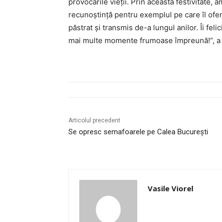
provocările vieții. Prin această festivitate,
recunoștință pentru exemplul pe care îl oferă
păstrat și transmis de-a lungul anilor. Îi felic
mai multe momente frumoase împreună!”, a t
Articolul precedent
Se opresc semafoarele pe Calea București
Vasile Viorel