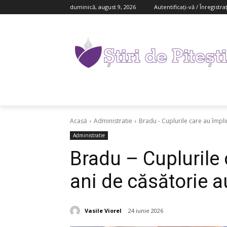
duminică, august 9, 2026
Autentificați-vă / Înregistra
Acasă
Administratie
Bradu - Cuplurile care au împlin
Administratie
Bradu – Cuplurile 
ani de căsătorie a
Vasile Viorel
24 iunie 2026