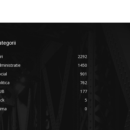
ategorii
iri
2292
ministratie
1450
cial
901
litica
762
UB
177
ick
5
rima
0