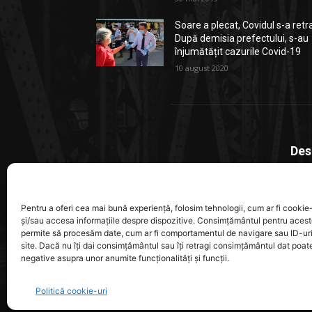
Soare a plecat, Covidul s-a retr
După demisia prefectului, s-au
înjumătățit cazurile Covid-19
10 august 2020
Des
Stiri
local
Pentru a oferi cea mai bună experiență, folosim tehnologii, cum ar fi cookie-
ajung
și/sau accesa informațiile despre dispozitive. Consimțământul pentru acest
permite să procesăm date, cum ar fi comportamentul de navigare sau ID-ur
site. Dacă nu îți dai consimțământul sau îți retragi consimțământul dat poa
Cont
negative asupra unor anumite funcționalități și funcții.
Politică cookie-uri
© MBC NEWS PRESS