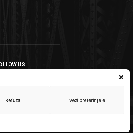
OLLOW US
Refuză
Vezi preferințele
Stiri
Administratie
Social
Politica
VideoȘtiri