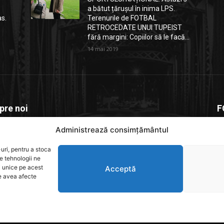
a bătut țărușul în inima LPS.
as.
Terenurile de FOTBAL
RETROCEDATE UNUI TUPEIST
fără margini: Copiilor să le facă...
14 mai 2019
pre noi
F
Administrează consimțământul
depitesti.ro este o platforma de știri dedicată comunității
e, un spațiu unde informația relevantă. actuală și verificată
uri, pentru a stoca
e rapid la cititori
e tehnologii ne
i unice pe acest
Acceptă
te avea afecte
act us:
contact@yoursite.com