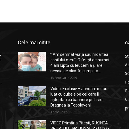
Cele mai citite
c
A
” Am semnat viața sau moartea
St
s-
copilului meu”. O fetiță de numai
Ad
4 ani luptă cu leucemia și are
nevoie de aliați în cumplita...
So
13 februarie 2019
Po
..
Video. Exclusiv – Jandarmii i-au
P
luat cu dubele pe cei care îl
Cl
așteptau cu bannere pe Liviu
Dragnea la Topoloveni
p
17 mai 2019
VIDEO.Primăria Pitești, RUȘINEA
SPORTULUI NAȚIONAL. Astăzi s-