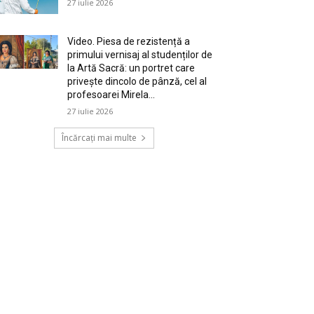
27 iulie 2026
Video. Piesa de rezistență a
primului vernisaj al studenților de
la Artă Sacră: un portret care
privește dincolo de pânză, cel al
profesoarei Mirela...
27 iulie 2026
Încărcați mai multe