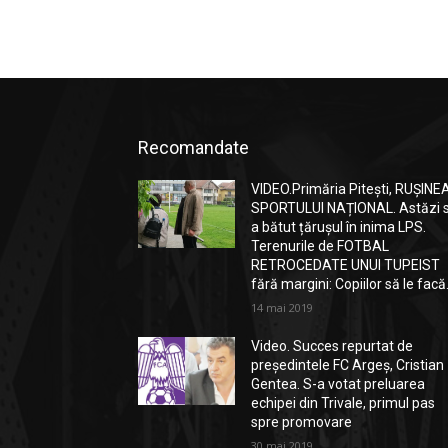
Recomandate
VIDEO.Primăria Pitești, RUȘINE
SPORTULUI NAȚIONAL. Astăzi 
a bătut țărușul în inima LPS.
Terenurile de FOTBAL
RETROCEDATE UNUI TUPEIST
fără margini: Copiilor să le facă.
14 mai 2019
Video. Succes repurtat de
președintele FC Argeș, Cristian
Gentea. S-a votat preluarea
echipei din Trivale, primul pas
spre promovare
30 mai 2019