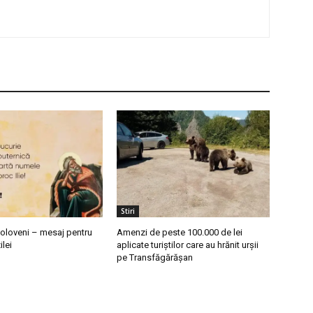
Stiri
poloveni – mesaj pentru
Amenzi de peste 100.000 de lei
ilei
aplicate turiștilor care au hrănit urșii
pe Transfăgărășan