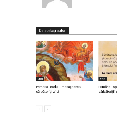
De același autor
Stiri
Stiri
Primăria Bradu – mesaj pentru
Primăria To
sărbătoriții zilei
sărbătoriții z