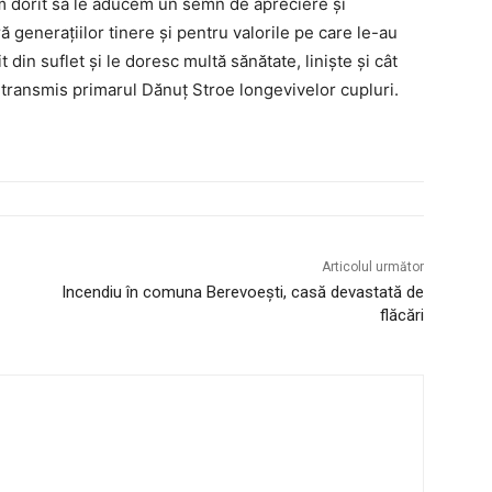
 am dorit să le aducem un semn de apreciere și
 generațiilor tinere și pentru valorile pe care le-au
it din suflet și le doresc multă sănătate, liniște și cât
ransmis primarul Dănuț Stroe longevivelor cupluri.
Articolul următor
Incendiu în comuna Berevoești, casă devastată de
flăcări