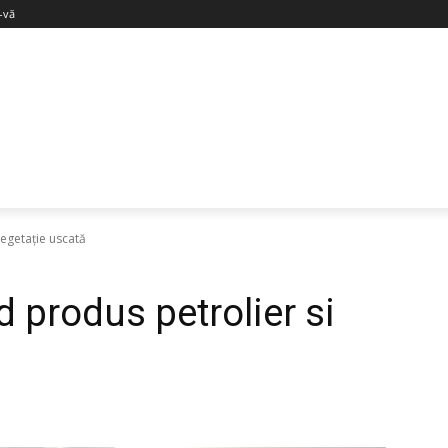
i-vă
vegetație uscată
d produs petrolier si