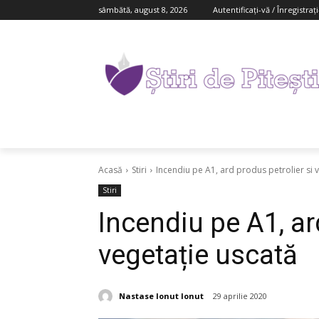
sâmbătă, august 8, 2026
Autentificați-vă / Înregistraț
Acasă
Stiri
Incendiu pe A1, ard produs petrolier si 
Stiri
Incendiu pe A1, ar
vegetație uscată
Nastase Ionut Ionut
29 aprilie 2020