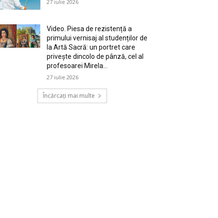
27 iulie 2026
Video. Piesa de rezistență a
primului vernisaj al studenților de
la Artă Sacră: un portret care
privește dincolo de pânză, cel al
profesoarei Mirela...
27 iulie 2026
Încărcați mai multe