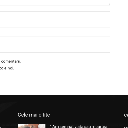
Nume:
Email:
Website:
 comentarii.
cole noi.
Cele mai citite
c
A
” Am semnat viața sau moartea