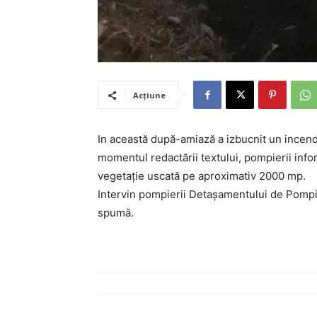
Acțiune
In această după-amiază a izbucnit un incendi
momentul redactării textului, pompierii inf
vegetație uscată pe aproximativ 2000 mp.
Intervin pompierii Detașamentului de Pompie
spumă.