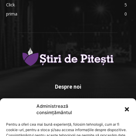
Click
5
prima
0
Despre noi
Stiridepitesti.ro este o platforma de știri dedicată comunității
Administrează
locale, un spațiu unde informația relevantă. actuală și verificată
consimțământul
ajunge rapid la cititori
Pentru a oferi cea mai bună experiență, folosim tehnologii, cum ar fi
Contact us:
contact@yoursite.com
cookie-uri, pentru a stoca și/sau accesa informațiile despre dispozitive.
Consimțământul pentru aceste tehnologii ne permite să procesăm date,