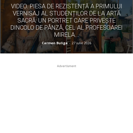
VIDEO. PIESA DE REZISTENȚĂ A PRIMULUI
VERNISAJ AL STUDENȚILOR DE LA ARTĂ
SACRĂ: UN PORTRET CARE PRIVEȘTE
DINCOLO DE PÂNZĂ, CEL AL PROFESOAREI
MIRELA...
Carmen Buliga
-
27 iulie 2026
Advertisment