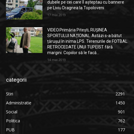
dubele pe cei care îl așteptau cu bannere
pe Liviu Dragnea la Topoloveni
17 mai 2019
VIDEO.Primăria Pitești, RUȘINEA
SPORTULUI NAȚIONAL. Astăzi s-a bătut
țărușul în inima LPS. Terenurile de FOTBAL
RETROCEDATE UNUI TUPEIST fără
margini: Copiilor să le facă...
14 mai 2019
categorii
Stiri
2291
Administratie
1450
Social
901
Politica
762
PUB
177