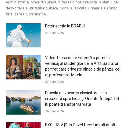
Administrația locală din Bradu bifează o nouă reușită în planul de
dezvoltare a utilităților publice. Consiliul Local și Primăria au bifat
finalizarea lucrărilor pe...
Dezinsecție la BRADU!
27 iulie 2026
Video. Piesa de rezistență a primului
vernisaj al studenților de la Artă Sacră: un
portret care privește dincolo de pânză, cel
al profesoarei Mirela...
27 iulie 2026
Dincolo de vacanța clasică: de ce o
croazieră spre India și Orientul Îndepărtat
îți poate transforma viața
24 iulie 2026
EXCLUSIV |Dan Pavel face lumină după