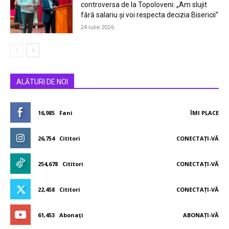
controversa de la Topoloveni: „Am slujit
fără salariu și voi respecta decizia Bisericii”
24 iulie 2026
ALĂTURI DE NOI
16,985
Fani
ÎMI PLACE
26,754
Cititori
CONECTAȚI-VĂ
254,678
Cititori
CONECTAȚI-VĂ
22,458
Cititori
CONECTAȚI-VĂ
61,453
Abonați
ABONAȚI-VĂ