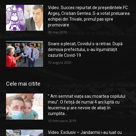
Video. Succes repurtat de președintele FC
Argeș, Cristian Gentea. S-a votat preluarea
echipei din Trivale, primul pas spre
promovare
30 mai 2019
Soare a plecat, Covidul s-a retras. După
demisia prefectului, s-au înjumătățit
cazurile Covid-19
10 august 2020
Cele mai citite
” Am semnat viața sau moartea copilului
meu”. O fetiță de numai 4 ani luptă cu
leucemia și are nevoie de aliați în
cumplita...
13 februarie 2019
Video. Exclusiv – Jandarmii i-au luat cu