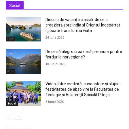
Social
Dincolo de vacanța clasică: de ce o
croazieră spre India și Orientul Îndepărtat
îți poate transforma viața
24 iulie 2026
PUB
De ce să alegi o croazieră premium printre
fiordurile norvegiene?
10 iunie 2026
PUB
Video. Între credință, cunoaștere și slujire:
festivitatea de absolvire la Facultatea de
Teologie și Asistență Socială Pitești
5 iunie 2026
Social