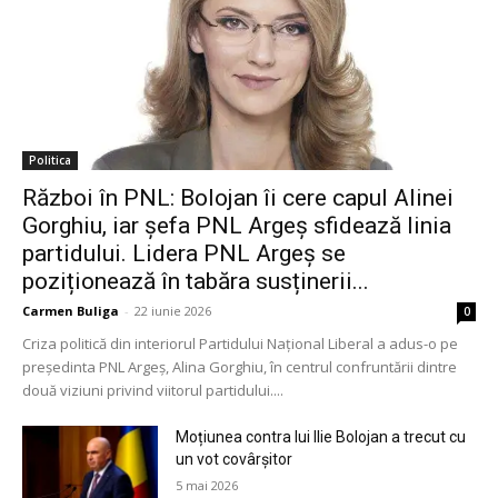
Politica
Război în PNL: Bolojan îi cere capul Alinei
Gorghiu, iar șefa PNL Argeș sfidează linia
partidului. Lidera PNL Argeș se
poziționează în tabăra susținerii...
Carmen Buliga
-
22 iunie 2026
0
Criza politică din interiorul Partidului Național Liberal a adus-o pe
președinta PNL Argeș, Alina Gorghiu, în centrul confruntării dintre
două viziuni privind viitorul partidului....
Moțiunea contra lui Ilie Bolojan a trecut cu
un vot covârșitor
5 mai 2026