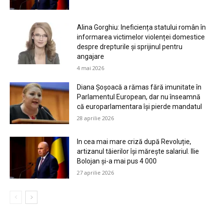
Alina Gorghiu: Ineficiența statului român în
informarea victimelor violenței domestice
despre drepturile și sprijinul pentru
angajare
4 mai 2026
Diana Șoșoacă a rămas fără imunitate în
Parlamentul European, dar nu înseamnă
că europarlamentara își pierde mandatul
28 aprilie 2026
In cea mai mare criză după Revoluție,
artizanul tăierilor își mărește salariul. llie
Bolojan și-a mai pus 4 000
27 aprilie 2026