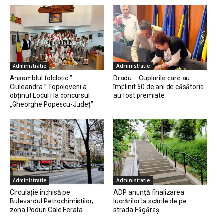
Administratie
Administratie
Ansamblul folcloric ”
Bradu – Cuplurile care au
Ciuleandra ” Topoloveni a
împlinit 50 de ani de căsătorie
obținut Locul I la concursul
au fost premiate
„Gheorghe Popescu-Județ”
Administratie
Administratie
Circulație închisă pe
ADP anunță finalizarea
Bulevardul Petrochimistilor,
lucrărilor la scările de pe
zona Poduri Cale Ferata
strada Făgăraș