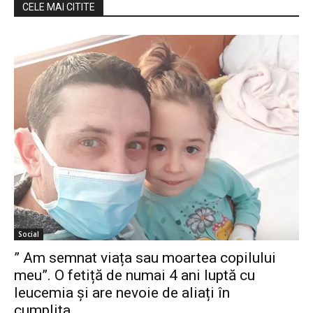
CELE MAI CITITE
Social
” Am semnat viața sau moartea copilului
meu”. O fetiță de numai 4 ani luptă cu
leucemia și are nevoie de aliați în
cumplita...