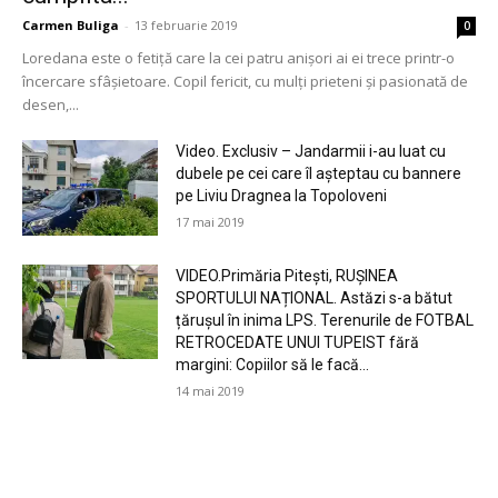
Carmen Buliga
-
13 februarie 2019
0
Loredana este o fetiță care la cei patru anișori ai ei trece printr-o
încercare sfâșietoare. Copil fericit, cu mulți prieteni și pasionată de
desen,...
Video. Exclusiv – Jandarmii i-au luat cu
dubele pe cei care îl așteptau cu bannere
pe Liviu Dragnea la Topoloveni
17 mai 2019
VIDEO.Primăria Pitești, RUȘINEA
SPORTULUI NAȚIONAL. Astăzi s-a bătut
țărușul în inima LPS. Terenurile de FOTBAL
RETROCEDATE UNUI TUPEIST fără
margini: Copiilor să le facă...
14 mai 2019