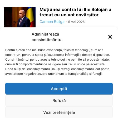
Moțiunea contra lui Ilie Bolojan a
trecut cu un vot covârșitor
Carmen Buliga
-
5 mai 2026
Administrează
consimțământul
Pentru a oferi cea mai bună experiență, folosim tehnologii, cum ar fi
cookie-uri, pentru a stoca și/sau accesa informațiile despre dispozitive.
Consimțământul pentru aceste tehnologii ne permite să procesăm date,
cum ar fi comportamentul de navigare sau ID-uri unice pe acest site.
Dacă nu îți dai consimțământul sau îți retragi consimțământul dat poate
avea afecte negative asupra unor anumite funcționalități și funcții.
ABOUT US
Acceptă
Refuză
Stiri
Administratie
Social
Politica
VideoȘtiri
Vezi preferințele