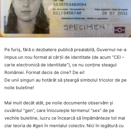
Pe furiș, fără o dezbatere publică prealabilă, Guvernul ne-a
impus un nou format al cărții de identitate (de acum “CEI –
carte electronică de identitate”), ce nu conține steagul
României. Format decis de cine? De ei!
De unii singuri au hotărât să șteargă simbolul tricolor de pe
noile buletine!
Mai mult decât atât, pe noile documente observăm și
cuvântul “gen”, care înlocuiește termenul “sex” de pe
vechile buletine, lucru ce încearcă să împâmânteze tot mai
clar teoria de #gen în mentalul colectiv. Nici în legătură cu