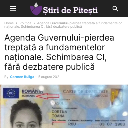
Home
Politica
Agenda Guvernului-pierdea treptată a fundamentelor
naționale. Schimbarea CI, fără dezbatere publică
Agenda Guvernului-pierdea
treptată a fundamentelor
naționale. Schimbarea CI,
fără dezbatere publică
By
Carmen Buliga
-
5 august 2021