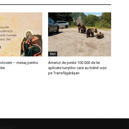
Stiri
poloveni – mesaj pentru
Amenzi de peste 100.000 de lei
ilei
aplicate turiștilor care au hrănit urșii
pe Transfăgărășan