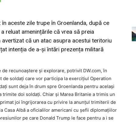
 în aceste zile trupe în Groenlanda, după ce
 reluat amenințările că vrea să preia
 avertizat că un atac asupra acestui teritoriu
t intenția de a-și întări prezența militară
e de recunoaștere și explorare, potrivit DW.com, în
 de soldați care vor participa la exercițiul Operation
ldați sunt deja în drum spre Groenlanda pentru același
a trimite doi soldați. Chiar și Marea Britanie a trimis un
rimat joi îngrijorarea cu privire la anunţul trimiterii de
 Casa Albă a oficialilor americani cu şefii diplomaţiilor
resiunilor pe care Donald Trump le face pentru a i se