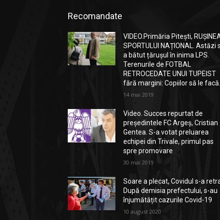
Recomandate
VIDEO.Primăria Pitești, RUȘINE
SPORTULUI NAȚIONAL. Astăzi 
a bătut țărușul în inima LPS.
Terenurile de FOTBAL
RETROCEDATE UNUI TUPEIST
fără margini: Copiilor să le facă.
14 mai 2019
Video. Succes repurtat de
președintele FC Argeș, Cristian
Gentea. S-a votat preluarea
echipei din Trivale, primul pas
spre promovare
30 mai 2019
Soare a plecat, Covidul s-a retr
După demisia prefectului, s-au
înjumătățit cazurile Covid-19
10 august 2020