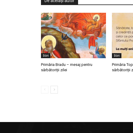
De același autor
Stiri
Stiri
Primăria Bradu – mesaj pentru
Primăria To
sărbătoriții zilei
sărbătoriții z