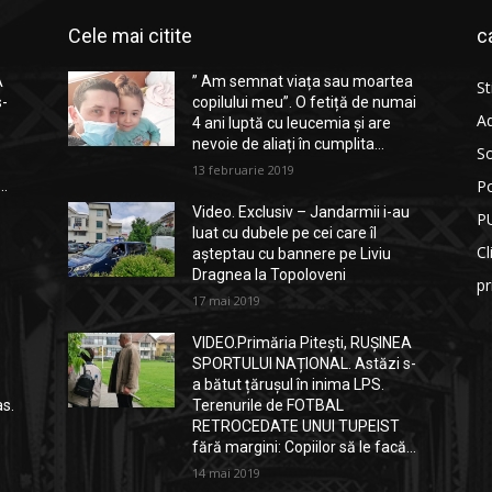
Cele mai citite
c
A
” Am semnat viața sau moartea
St
s-
copilului meu”. O fetiță de numai
Ad
4 ani luptă cu leucemia și are
nevoie de aliați în cumplita...
So
13 februarie 2019
Po
..
Video. Exclusiv – Jandarmii i-au
P
luat cu dubele pe cei care îl
Cl
așteptau cu bannere pe Liviu
Dragnea la Topoloveni
p
17 mai 2019
VIDEO.Primăria Pitești, RUȘINEA
SPORTULUI NAȚIONAL. Astăzi s-
a bătut țărușul în inima LPS.
as.
Terenurile de FOTBAL
RETROCEDATE UNUI TUPEIST
fără margini: Copiilor să le facă...
14 mai 2019