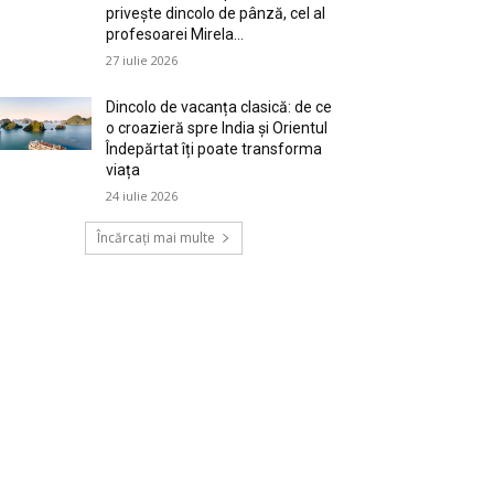
privește dincolo de pânză, cel al
profesoarei Mirela...
27 iulie 2026
Dincolo de vacanța clasică: de ce
o croazieră spre India și Orientul
Îndepărtat îți poate transforma
viața
24 iulie 2026
Încărcați mai multe