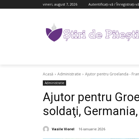
vineri, august 7, 2026
Autentificați-vă / Înregistrați-v
Acasă
Administratie
Ajutor pentru Groelanda - Franț
Administratie
Ajutor pentru Gro
soldaţi, Germania,
Vasile Viorel
16 ianuarie 2026