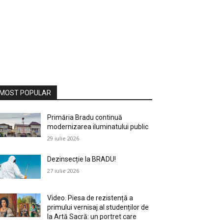
MOST POPULAR
Primăria Bradu continuă
modernizarea iluminatului public
29 iulie 2026
Dezinsecție la BRADU!
27 iulie 2026
Video. Piesa de rezistență a
primului vernisaj al studenților de
la Artă Sacră: un portret care