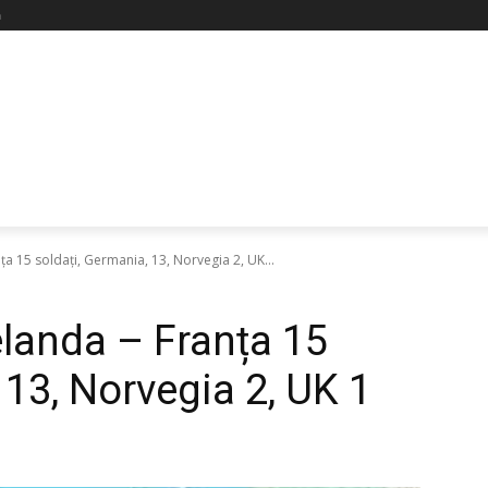
ă
a 15 soldaţi, Germania, 13, Norvegia 2, UK...
elanda – Franța 15
 13, Norvegia 2, UK 1