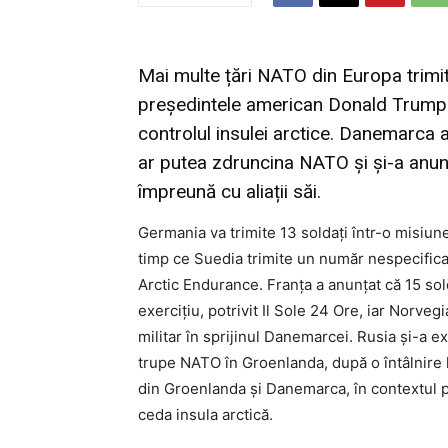
Mai multe țări NATO din Europa trimit
președintele american Donald Trump a
controlul insulei arctice. Danemarca a
ar putea zdruncina NATO și și-a anunța
împreună cu aliații săi.
Germania va trimite 13 soldați într-o misiun
timp ce Suedia trimite un număr nespecificat
Arctic Endurance. Franța a anunțat că 15 so
exercițiu, potrivit Il Sole 24 Ore, iar Norvegi
militar în sprijinul Danemarcei. Rusia şi-a exp
trupe NATO în Groenlanda, după o întâlnire la
din Groenlanda şi Danemarca, în contextul p
ceda insula arctică.