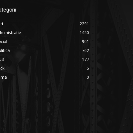
ategorii
iri
2291
ministratie
1450
cial
901
litica
762
UB
177
ick
5
rima
0