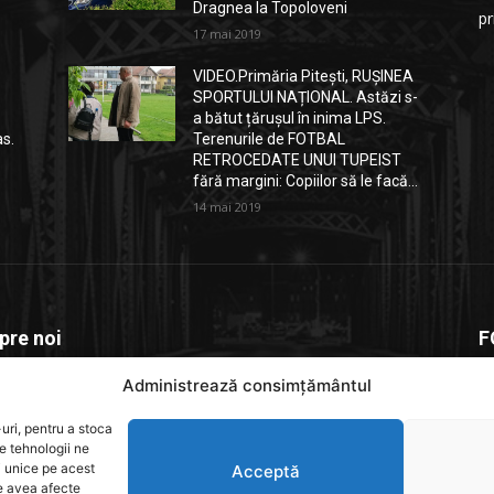
Dragnea la Topoloveni
p
17 mai 2019
VIDEO.Primăria Pitești, RUȘINEA
SPORTULUI NAȚIONAL. Astăzi s-
a bătut țărușul în inima LPS.
as.
Terenurile de FOTBAL
RETROCEDATE UNUI TUPEIST
fără margini: Copiilor să le facă...
14 mai 2019
pre noi
F
Administrează consimțământul
depitesti.ro este o platforma de știri dedicată comunității
e, un spațiu unde informația relevantă. actuală și verificată
uri, pentru a stoca
e rapid la cititori
e tehnologii ne
i unice pe acest
Acceptă
te avea afecte
act us:
contact@yoursite.com