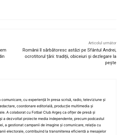
Articolul următor
nem
Românii îl sărbătoresc astăzi pe Sfântul Andrei,
din
ocrotitorul țării: tradiții, obiceiuri și dezlegare la
pește
 în comunicare, cu experiență în presa scrisă, radio, televiziune și
edactare, coordonare editorială, producție multimedia și
le. A colaborat cu Fotbal Club Argeș ca ofițer de presă și
și a dezvoltat proiecte media independente, precum podcastul
ei, a gestionat campanii de imagine și comunicare, relația cu
ii electorale, contribuind la transmiterea eficientă a mesajelor