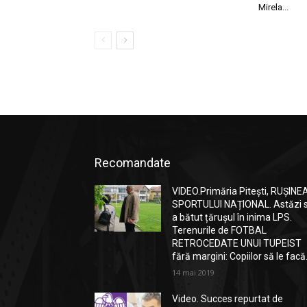
Mirela...
Recomandate
VIDEO.Primăria Pitești, RUȘINE
SPORTULUI NAȚIONAL. Astăzi 
a bătut țărușul în inima LPS.
Terenurile de FOTBAL
RETROCEDATE UNUI TUPEIST
fără margini: Copiilor să le facă.
14 mai 2019
Video. Succes repurtat de