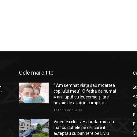
Cele mai citite
c
A
” Am semnat viața sau moartea
St
s-
copilului meu”. O fetiță de numai
Ad
4 ani luptă cu leucemia și are
nevoie de aliați în cumplita...
So
13 februarie 2019
Po
..
Video. Exclusiv – Jandarmii i-au
P
luat cu dubele pe cei care îl
Cl
așteptau cu bannere pe Liviu