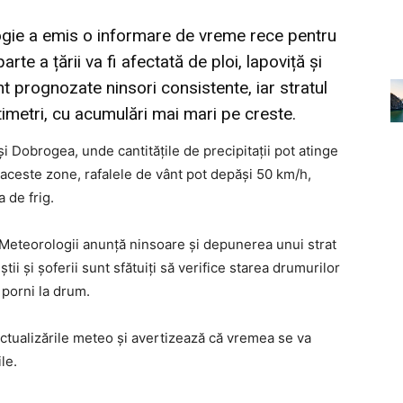
ogie a emis o informare de vreme rece pentru
rte a țării va fi afectată de ploi, lapoviță și
nt prognozate ninsori consistente, iar stratul
metri, cu acumulări mai mari pe creste.
și Dobrogea, unde cantitățile de precipitații pot atinge
n aceste zone, rafalele de vânt pot depăși 50 km/h,
 de frig.
ă. Meteorologii anunță ninsoare și depunerea unui strat
ii și șoferii sunt sfătuiți să verifice starea drumurilor
 porni la drum.
ualizările meteo și avertizează că vremea se va
le.