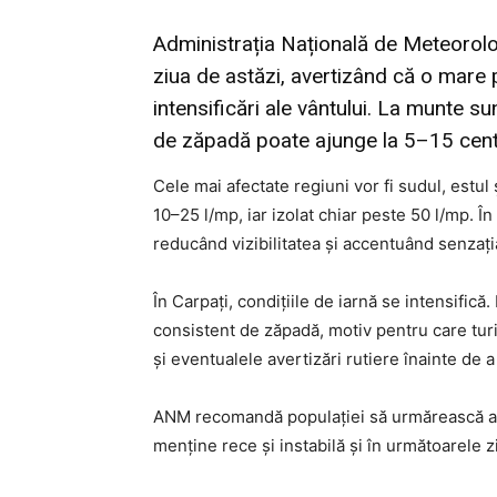
Administrația Națională de Meteorol
ziua de astăzi, avertizând că o mare pa
intensificări ale vântului. La munte su
de zăpadă poate ajunge la 5–15 centi
Cele mai afectate regiuni vor fi sudul, estul 
10–25 l/mp, iar izolat chiar peste 50 l/mp. Î
reducând vizibilitatea și accentuând senzația
În Carpați, condițiile de iarnă se intensific
consistent de zăpadă, motiv pentru care turișt
și eventualele avertizări rutiere înainte de a
ANM recomandă populației să urmărească act
menține rece și instabilă și în următoarele zi