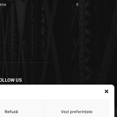
rima
0
OLLOW US
Refuză
Vezi preferințele