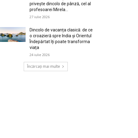
privește dincolo de pânză, cel al
profesoarei Mirela...
27 iulie 2026
Dincolo de vacanța clasică: de ce
o croazieră spre India și Orientul
Îndepărtat îți poate transforma
viața
24 iulie 2026
Încărcați mai multe