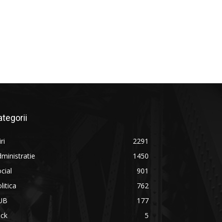
ategorii
iri
2291
ministratie
1450
cial
901
litica
762
UB
177
ick
5