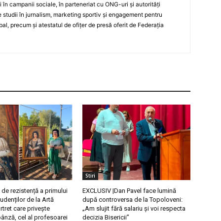
și în campanii sociale, în parteneriat cu ONG-uri și autorități
 studii în jurnalism, marketing sportiv și engagement pentru
bal, precum și atestatul de ofițer de presă oferit de Federația
Stiri
 de rezistență a primului
EXCLUSIV |Dan Pavel face lumină
tudenților de la Artă
după controversa de la Topoloveni:
rtret care privește
„Am slujit fără salariu și voi respecta
ânză, cel al profesoarei
decizia Bisericii”