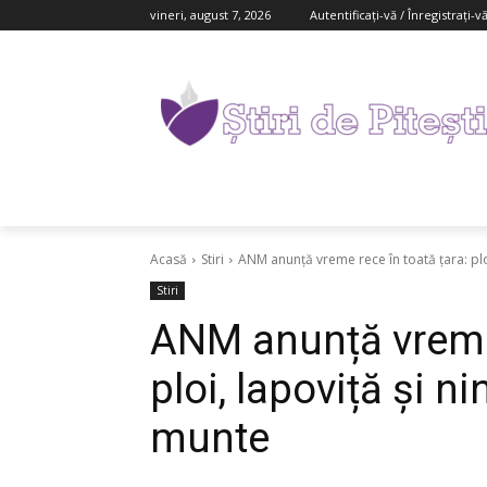
vineri, august 7, 2026
Autentificați-vă / Înregistrați-v
Acasă
Stiri
ANM anunță vreme rece în toată țara: ploi,
Stiri
ANM anunță vreme 
ploi, lapoviță și n
munte