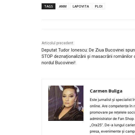
TAGS
ANM
LAPOVITA
PLOI
Articolul precedent
Deputat Tudor Ionescu: De Ziua Bucovinei spu
STOP deznaționalizării și masacrării românilor 
nordul Bucovinei!
Carmen Buliga
Este jurnalist și specialist
online. Are competențe în r
promovare pe rețelele socia
administrator de Fan Shop 
„Ora25”. De-a lungul carier
presa, evenimente și campan