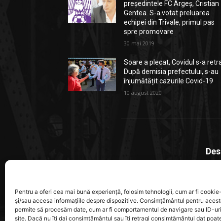
președintele FC Argeș, Cristian
Gentea. S-a votat preluarea
echipei din Trivale, primul pas
spre promovare
30 mai 2019
Soare a plecat, Covidul s-a retr
După demisia prefectului, s-au
înjumătățit cazurile Covid-19
10 august 2020
Des
Stiri
local
Pentru a oferi cea mai bună experiență, folosim tehnologii, cum ar fi cookie-
ajung
și/sau accesa informațiile despre dispozitive. Consimțământul pentru acest
permite să procesăm date, cum ar fi comportamentul de navigare sau ID-ur
site. Dacă nu îți dai consimțământul sau îți retragi consimțământul dat poa
Cont