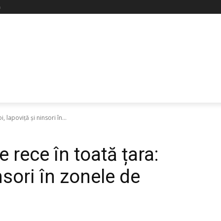
ă
 lapoviță și ninsori în...
rece în toată țara:
insori în zonele de