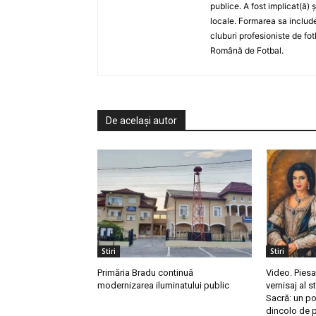
publice. A fost implicat(ă) 
locale. Formarea sa include
cluburi profesioniste de fot
Română de Fotbal.
De același autor
Stiri
Stiri
Primăria Bradu continuă
Video. Piesa
modernizarea iluminatului public
vernisaj al s
Sacră: un po
dincolo de p