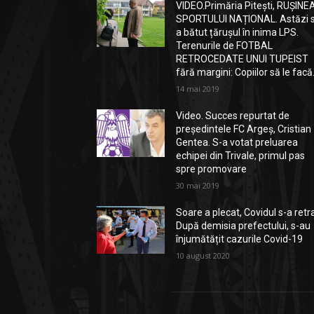
VIDEO.Primăria Pitești, RUȘINE
SPORTULUI NAȚIONAL. Astăzi 
a bătut țărușul în inima LPS.
Terenurile de FOTBAL
RETROCEDATE UNUI TUPEIST
fără margini: Copiilor să le facă.
14 mai 2019
Video. Succes repurtat de
președintele FC Argeș, Cristian
Gentea. S-a votat preluarea
echipei din Trivale, primul pas
spre promovare
30 mai 2019
Soare a plecat, Covidul s-a retr
După demisia prefectului, s-au
înjumătățit cazurile Covid-19
10 august 2020