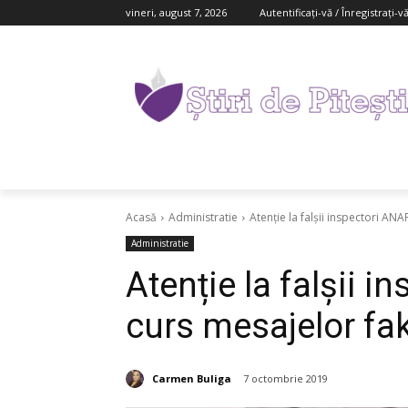
vineri, august 7, 2026
Autentificați-vă / Înregistrați-v
Acasă
Administratie
Atenție la falșii inspectori ANA
Administratie
Atenție la falșii i
curs mesajelor fa
Carmen Buliga
7 octombrie 2019