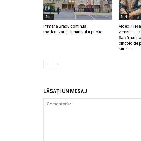
Stiri
Stiri
Primăria Bradu continuă
Video. Piesa
modernizarea iluminatului public
vernisaj al s
Sacră: un po
dincolo de p
Mirela...
LĂSAȚI UN MESAJ