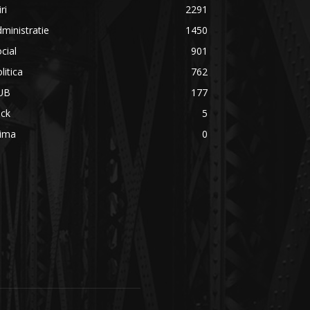
iri
2291
ministratie
1450
cial
901
litica
762
UB
177
ick
5
rima
0