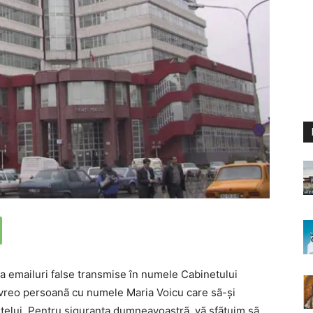
la emailuri false transmise în numele Cabinetului
 vreo persoanã cu numele Maria Voicu care sã-și
ntelui. Pentru siguranța dumneavoastrã, vã sfãtuim sã