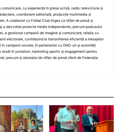
 în comunicare, cu experiență în presa scrisă, radio, televiziune și
edactare, coordonare editorială, producție multimedia și
le. A colaborat cu Fotbal Club Argeș ca ofițer de presă și
și a dezvoltat proiecte media independente, precum podcastul
ei, a gestionat campanii de imagine și comunicare, relația cu
ii electorale, contribuind la transmiterea eficientă a mesajelor
și în campanii sociale, în parteneriat cu ONG-uri și autorități
 studii în jurnalism, marketing sportiv și engagement pentru
bal, precum și atestatul de ofițer de presă oferit de Federația