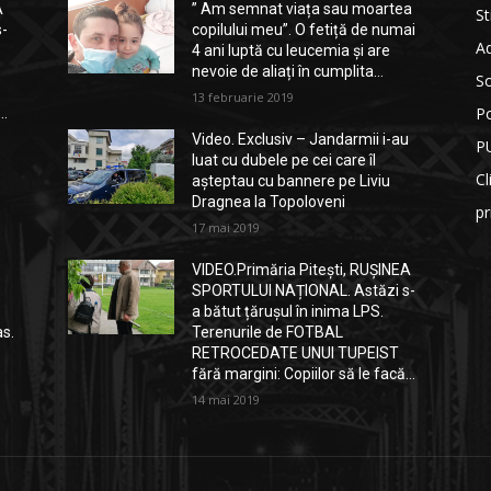
A
” Am semnat viața sau moartea
St
s-
copilului meu”. O fetiță de numai
Ad
4 ani luptă cu leucemia și are
nevoie de aliați în cumplita...
So
13 februarie 2019
Po
..
Video. Exclusiv – Jandarmii i-au
P
luat cu dubele pe cei care îl
Cl
așteptau cu bannere pe Liviu
Dragnea la Topoloveni
p
17 mai 2019
VIDEO.Primăria Pitești, RUȘINEA
SPORTULUI NAȚIONAL. Astăzi s-
a bătut țărușul în inima LPS.
as.
Terenurile de FOTBAL
RETROCEDATE UNUI TUPEIST
fără margini: Copiilor să le facă...
14 mai 2019