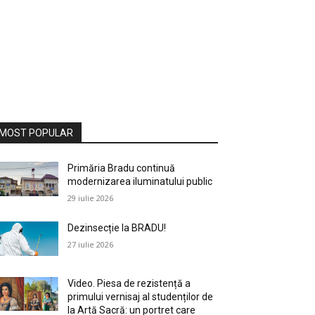
MOST POPULAR
Primăria Bradu continuă
modernizarea iluminatului public
29 iulie 2026
Dezinsecție la BRADU!
27 iulie 2026
Video. Piesa de rezistență a
primului vernisaj al studenților de
la Artă Sacră: un portret care