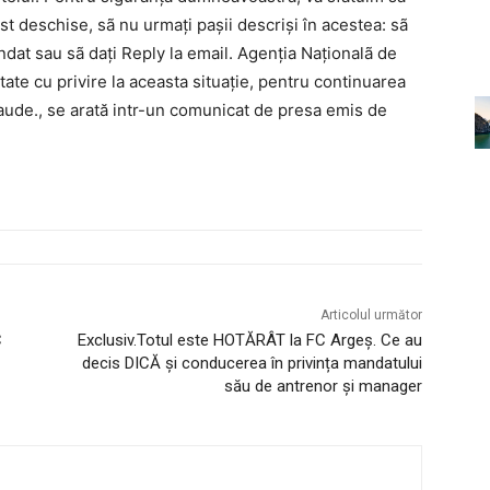
st deschise, sã nu urmați pașii descriși în acestea: sã
dat sau sã dați Reply la email. Agenția Naționalã de
tate cu privire la aceasta situație, pentru continuarea
raude., se arată intr-un comunicat de presa emis de
Articolul următor
C
Exclusiv.Totul este HOTĂRÂT la FC Argeș. Ce au
decis DICĂ și conducerea în privința mandatului
său de antrenor și manager