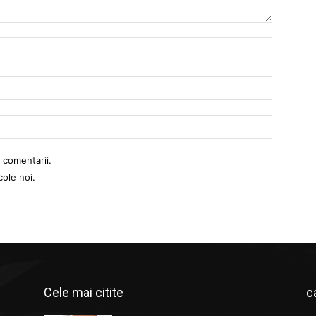
Nume:
Email:
Website:
 comentarii.
cole noi.
Cele mai citite
c