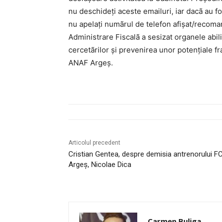
nu deschideți aceste emailuri, iar dacã au fo
nu apelați numãrul de telefon afișat/recoman
Administrare Fiscalã a sesizat organele abili
cercetãrilor și prevenirea unor potențiale f
ANAF Argeș.
Articolul precedent
Cristian Gentea, despre demisia antrenorului F
Argeș, Nicolae Dica
Carmen Buliga