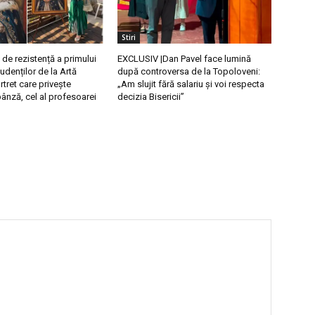
Stiri
 de rezistență a primului
EXCLUSIV |Dan Pavel face lumină
tudenților de la Artă
după controversa de la Topoloveni:
rtret care privește
„Am slujit fără salariu și voi respecta
ânză, cel al profesoarei
decizia Bisericii”