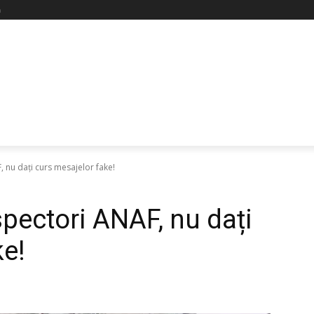
ă
F, nu dați curs mesajelor fake!
nspectori ANAF, nu dați
ke!