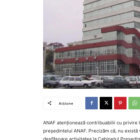
Acțiune
ANAF atenționeazã contribuabilii cu privire 
președintelui ANAF. Precizãm cã, nu existã
desfãșoare activitatea la Cabinetul Președi