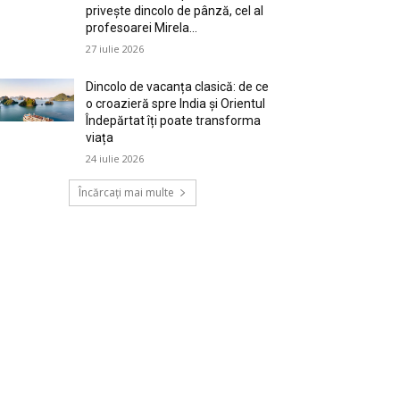
privește dincolo de pânză, cel al
profesoarei Mirela...
27 iulie 2026
Dincolo de vacanța clasică: de ce
o croazieră spre India și Orientul
Îndepărtat îți poate transforma
viața
24 iulie 2026
Încărcați mai multe