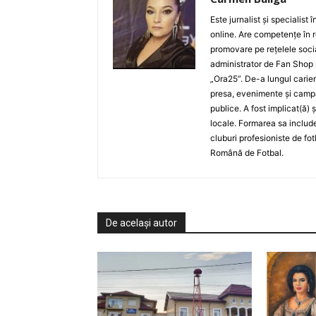
Este jurnalist și specialist
online. Are competențe în r
promovare pe rețelele socia
administrator de Fan Shop 
„Ora25”. De-a lungul carier
presa, evenimente și campan
publice. A fost implicat(ă) 
locale. Formarea sa include
cluburi profesioniste de fot
Română de Fotbal.
De același autor