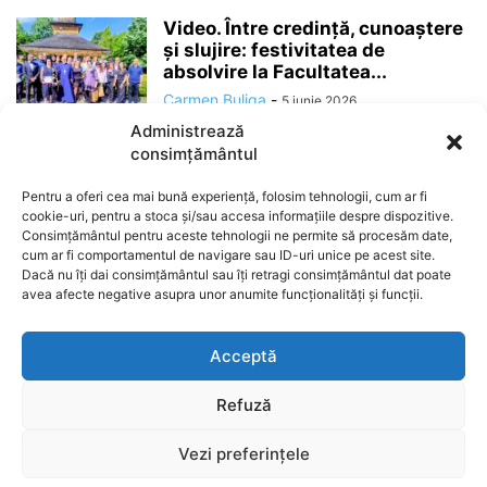
Video. Între credință, cunoaștere
și slujire: festivitatea de
absolvire la Facultatea...
Carmen Buliga
-
5 iunie 2026
Administrează
consimțământul
Pentru a oferi cea mai bună experiență, folosim tehnologii, cum ar fi
cookie-uri, pentru a stoca și/sau accesa informațiile despre dispozitive.
Consimțământul pentru aceste tehnologii ne permite să procesăm date,
cum ar fi comportamentul de navigare sau ID-uri unice pe acest site.
Dacă nu îți dai consimțământul sau îți retragi consimțământul dat poate
avea afecte negative asupra unor anumite funcționalități și funcții.
ABOUT US
Acceptă
Refuză
Stiri
Administratie
Social
Politica
VideoȘtiri
Vezi preferințele
© MBC News Press. All Rights Reserved. Toate drepturile