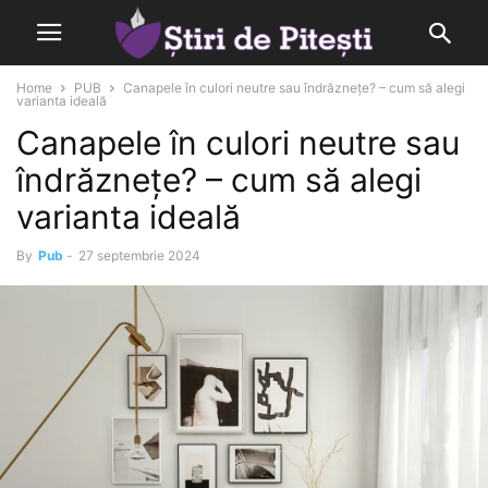
Home
PUB
Canapele în culori neutre sau îndrăznețe? – cum să alegi
varianta ideală
Canapele în culori neutre sau
îndrăznețe? – cum să alegi
varianta ideală
By
Pub
-
27 septembrie 2024