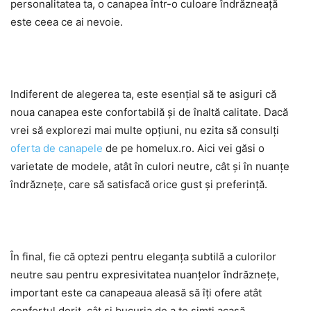
personalitatea ta, o canapea într-o culoare îndrăzneață
este ceea ce ai nevoie.
Indiferent de alegerea ta, este esențial să te asiguri că
noua canapea este confortabilă și de înaltă calitate. Dacă
vrei să explorezi mai multe opțiuni, nu ezita să consulți
oferta de canapele
de pe homelux.ro. Aici vei găsi o
varietate de modele, atât în culori neutre, cât și în nuanțe
îndrăznețe, care să satisfacă orice gust și preferință.
În final, fie că optezi pentru eleganța subtilă a culorilor
neutre sau pentru expresivitatea nuanțelor îndrăznețe,
important este ca canapeaua aleasă să îți ofere atât
confortul dorit, cât și bucuria de a te simți acasă.