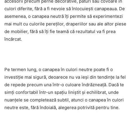
accesorii precum perne decorative, pături sau covoare în
culori diferite, fără a fi nevoie să înlocuiești canapeaua. De
asemenea, o canapea neutră îți permite să experimentezi
mai mult cu culorile pereților, draperiilor sau ale altor piese
de mobilier, fără să îți fie teamă că rezultatul va fi prea
încărcat.
Pe termen lung, o canapea în culori neutre poate fi o
investiție mai sigură, deoarece nu va ieși din tendințe la fel
de repede precum una într-o culoare îndrăzneață. Dacă te
simți confortabil într-un spațiu liniștit și echilibrat, unde
nuanțele se completează subtil, atunci o canapea în culori
neutre este, fără îndoială, alegerea potrivită pentru tine.