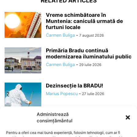
RELATED ARTICLES
Vreme schimbătoare în
Muntenia: caniculă urmată de
furtuni locale
Carmen Buliga
-
7 august 2026
Primăria Bradu continuă
modernizarea iluminatului public
Carmen Buliga
-
29 iulie 2026
Dezinsecție la BRADU!
Marius Popescu
-
27 iulie 2026
Administrează
consimțământul
Pentru a oferi cea mai bună experiență, folosim tehnologii, cum ar fi