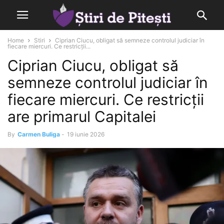
Home
Stiri
Ciprian Ciucu, obligat să semneze controlul judiciar în
fiecare miercuri. Ce restricții...
Ciprian Ciucu, obligat să
semneze controlul judiciar în
fiecare miercuri. Ce restricții
are primarul Capitalei
By
Carmen Buliga
-
19 iunie 2026