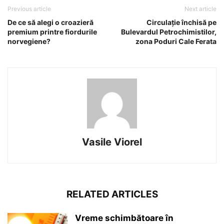
Previous article
Next article
De ce să alegi o croazieră
Circulație închisă pe
premium printre fiordurile
Bulevardul Petrochimistilor,
norvegiene?
zona Poduri Cale Ferata
Vasile Viorel
RELATED ARTICLES
Vreme schimbătoare în