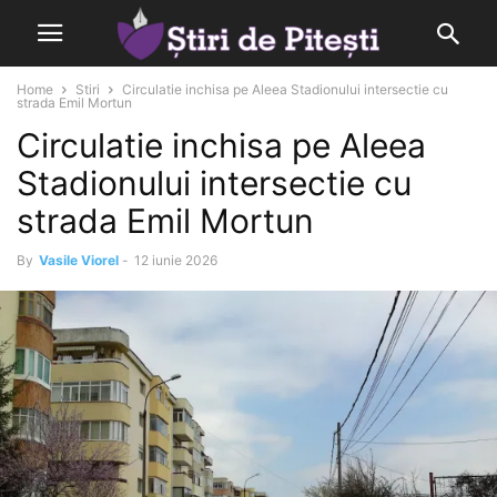
Home
Stiri
Circulatie inchisa pe Aleea Stadionului intersectie cu
strada Emil Mortun
Circulatie inchisa pe Aleea
Stadionului intersectie cu
strada Emil Mortun
By
Vasile Viorel
-
12 iunie 2026