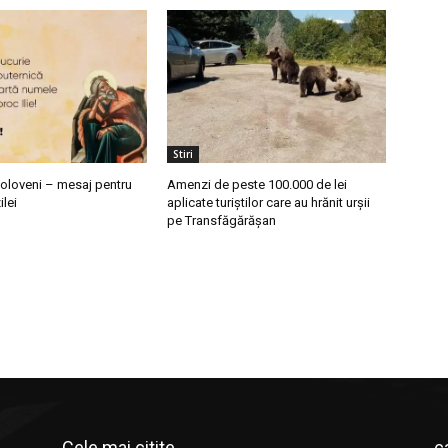
Stiri
poloveni – mesaj pentru
Amenzi de peste 100.000 de lei
ilei
aplicate turiștilor care au hrănit urșii
pe Transfăgărășan
Cele mai citite
c