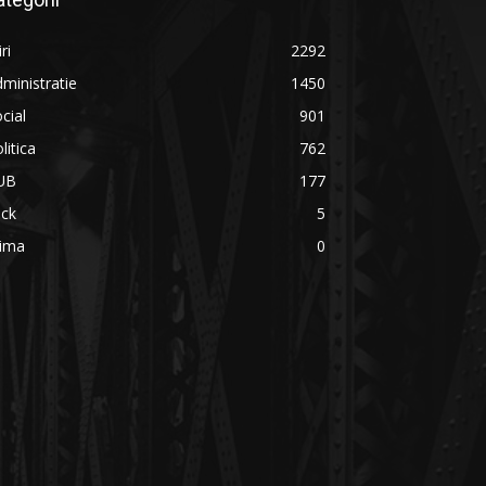
iri
2292
ministratie
1450
cial
901
litica
762
UB
177
ick
5
rima
0