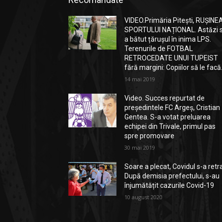
VIDEO.Primăria Pitești, RUȘINE
SPORTULUI NAȚIONAL. Astăzi 
a bătut țărușul în inima LPS.
Terenurile de FOTBAL
RETROCEDATE UNUI TUPEIST
fără margini: Copiilor să le facă.
14 mai 2019
Video. Succes repurtat de
președintele FC Argeș, Cristian
Gentea. S-a votat preluarea
echipei din Trivale, primul pas
spre promovare
30 mai 2019
Soare a plecat, Covidul s-a retr
După demisia prefectului, s-au
înjumătățit cazurile Covid-19
10 august 2020