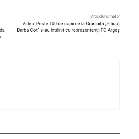
Articolul următor
Video. Peste 100 de copii de la Grădinița „Piticot
zda
Barba Cot” s-au întâlnit cu reprezentanții FC Argeș
a