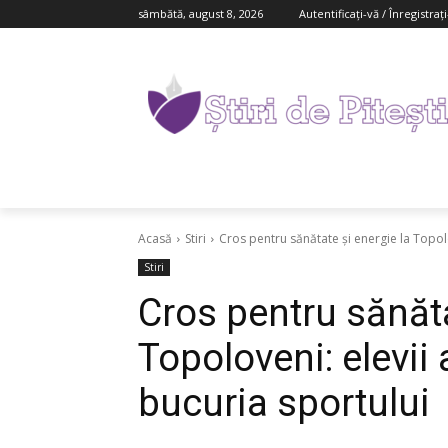
sâmbătă, august 8, 2026
Autentificați-vă / Înregistraț
Acasă
Stiri
Cros pentru sănătate și energie la Topolo
Stiri
Cros pentru sănăta
Topoloveni: elevii
bucuria sportului