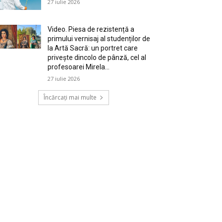
27 iulie 2026
Video. Piesa de rezistență a
primului vernisaj al studenților de
la Artă Sacră: un portret care
privește dincolo de pânză, cel al
profesoarei Mirela...
27 iulie 2026
Încărcați mai multe