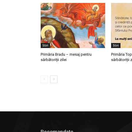
Stiri
Stiri
Primăria Bradu – mesaj pentru
Primăria To
sărbătoriții zilei
sărbătoriții z
Recomandate