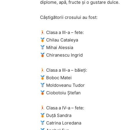
diplome, apă, fructe și o gustare dulce.
Câștigătorii crosului au fost:
Clasa a III-a – fete:
Chilau Cataleya
Mihai Alessia
Chiranescu Ingrid
Clasa a III-a – băieți:
Boboc Matei
Moldoveanu Tudor
Ciobotoiu Ștefan
Clasa a IV-a – fete:
Duță Sandra
Catrina Loredana