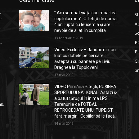
A
” Am semnat viața sau moartea
St
s-
copilului meu”. O fetiță de numai
Ad
4 ani luptă cu leucemia și are
nevoie de aliați în cumplita...
So
13 februarie 2019
Po
..
Video. Exclusiv – Jandarmii i-au
P
luat cu dubele pe cei care îl
Cl
așteptau cu bannere pe Liviu
Dragnea la Topoloveni
p
17 mai 2019
VIDEO.Primăria Pitești, RUȘINEA
SPORTULUI NAȚIONAL. Astăzi s-
a bătut țărușul în inima LPS.
as.
Terenurile de FOTBAL
RETROCEDATE UNUI TUPEIST
fără margini: Copiilor să le facă...
14 mai 2019