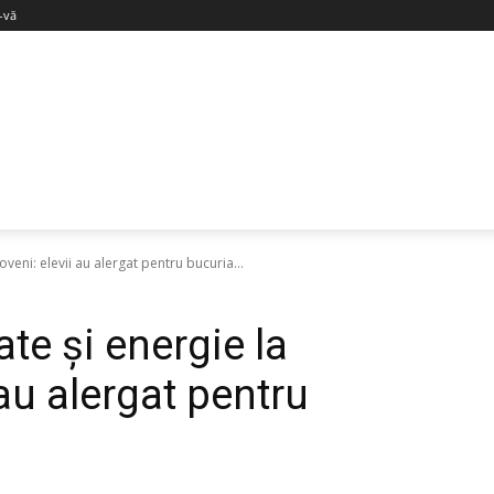
i-vă
veni: elevii au alergat pentru bucuria...
te și energie la
 au alergat pentru