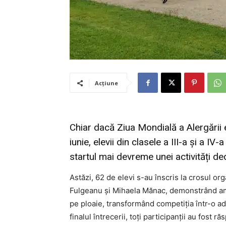
Acțiune
Chiar dacă Ziua Mondială a Alergării 
iunie, elevii din clasele a III-a și a I
startul mai devreme unei activități ded
Astăzi, 62 de elevi s-au înscris la crosul or
Fulgeanu și Mihaela Mănac, demonstrând ambi
pe ploaie, transformând competiția într-o ad
finalul întrecerii, toți participanții au fost 