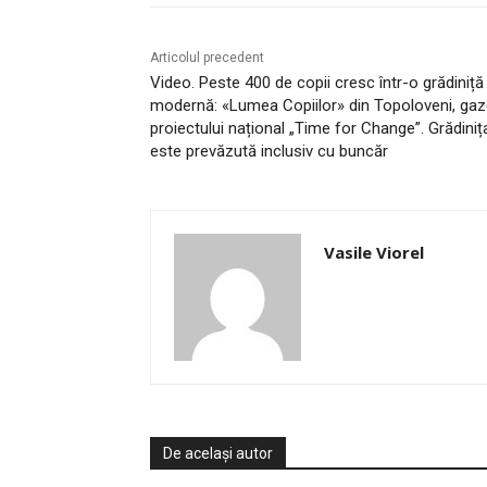
Articolul precedent
Video. Peste 400 de copii cresc într-o grădiniță
modernă: «Lumea Copiilor» din Topoloveni, ga
proiectului național „Time for Change”. Grădiniț
este prevăzută inclusiv cu buncăr
Vasile Viorel
De același autor