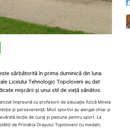
este sărbătorită în prima duminică din luna
V-a ale Liceului Tehnologic Topoloveni au dat
icate mișcării și unui stil de viață sănătos.
ganizat împreună cu profesorii de educație fizică Mirela
ție și perseverență. Micii sportivi au alergat chiar și
evărată lecție de curaj și pasiune pentru sport. La
răsplătiți de Primăria Orașului Topoloveni cu medalii,