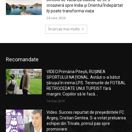
croazieră spre India și Orientul Îndepărtat
îți poate transforma viața
24 iulie 2026
Încărcați mai multe
Recomandate
VIDEO.Primăria Pitești, RUȘINEA
SPORTULUI NAȚIONAL. Astăzi s-a bătut
țărușul în inima LPS. Terenurile de FOTBAL
RETROCEDATE UNUI TUPEIST fără
margini: Copiilor să le facă...
14 mai 2019
Video. Succes repurtat de președintele FC
Argeș, Cristian Gentea. S-a votat preluarea
echipei din Trivale, primul pas spre
promovare