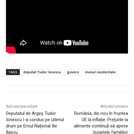
TAGS
deputat Tudor Ionescu
guvern
masuri austeritate
Articolul precedent
Articolul următor
Deputatul de Argeș Tudor
România, din nou în fruntea
Ionescu l-a condus pe ultimul
UE la inflație. Prețurile la
drum pe Eroul Național Ilie
alimente continuă să apese
Ilașcu
bugetele familiilor