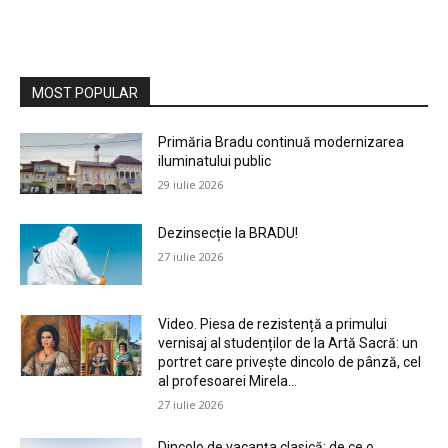
MOST POPULAR
Primăria Bradu continuă modernizarea
iluminatului public
29 iulie 2026
Dezinsecție la BRADU!
27 iulie 2026
Video. Piesa de rezistență a primului
vernisaj al studenților de la Artă Sacră: un
portret care privește dincolo de pânză, cel
al profesoarei Mirela...
27 iulie 2026
Dincolo de vacanța clasică: de ce o