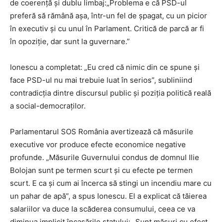
de coerență și dublu limbaj:„Problema e că PSD-ul
preferă să rămână așa, într-un fel de șpagat, cu un picior
în executiv și cu unul în Parlament. Critică de parcă ar fi
în opoziție, dar sunt la guvernare.”
Ionescu a completat: „Eu cred că nimic din ce spune și
face PSD-ul nu mai trebuie luat în serios”, subliniind
contradicția dintre discursul public și poziția politică reală
a social-democraților.
Parlamentarul SOS România avertizează că măsurile
executive vor produce efecte economice negative
profunde. „Măsurile Guvernului condus de domnul Ilie
Bolojan sunt pe termen scurt și cu efecte pe termen
scurt. E ca și cum ai încerca să stingi un incendiu mare cu
un pahar de apă”, a spus Ionescu. El a explicat că tăierea
salariilor va duce la scăderea consumului, ceea ce va
diminua implicit încasările statului: „Sunt măsuri cu efect