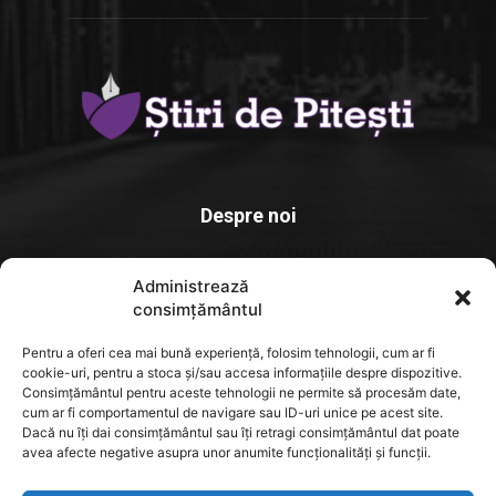
Despre noi
Stiridepitesti.ro este o platforma de știri dedicată comunității
Administrează
locale, un spațiu unde informația relevantă. actuală și verificată
consimțământul
ajunge rapid la cititori
Pentru a oferi cea mai bună experiență, folosim tehnologii, cum ar fi
Contact us:
contact@yoursite.com
cookie-uri, pentru a stoca și/sau accesa informațiile despre dispozitive.
Consimțământul pentru aceste tehnologii ne permite să procesăm date,
cum ar fi comportamentul de navigare sau ID-uri unice pe acest site.
Dacă nu îți dai consimțământul sau îți retragi consimțământul dat poate
FOLLOW US
avea afecte negative asupra unor anumite funcționalități și funcții.