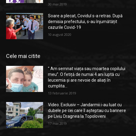
30 mai 2019
Soare a plecat, Covidul s-a retras. După
demisia prefectului, s-au înjumătățit
cazurile Covid-19
10 august 2020
Cele mai citite
” Am semnat viața sau moartea copilului
meu”. O fetiță de numai 4 ani luptă cu
leucemia și are nevoie de aliați în
cumplita...
13 februarie 2019
Video. Exclusiv – Jandarmii i-au luat cu
dubele pe cei care îl așteptau cu bannere
pe Liviu Dragnea la Topoloveni
17 mai 2019