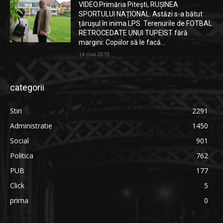
VIDEO.Primăria Pitești, RUȘINEA
SPORTULUI NAȚIONAL. Astăzi s-a bătut
țărușul în inima LPS. Terenurile de FOTBAL
RETROCEDATE UNUI TUPEIST fără
margini: Copiilor să le facă...
14 mai 2019
categorii
Stiri
2291
Administratie
1450
Social
901
Politica
762
PUB
177
Click
5
prima
0