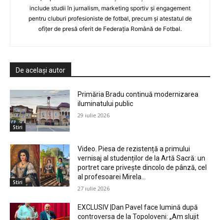
include studii în jurnalism, marketing sportiv și engagement
pentru cluburi profesioniste de fotbal, precum și atestatul de
ofițer de presă oferit de Federația Română de Fotbal.
De același autor
Primăria Bradu continuă modernizarea
iluminatului public
29 iulie 2026
Stiri
Video. Piesa de rezistență a primului
vernisaj al studenților de la Artă Sacră: un
portret care privește dincolo de pânză, cel
al profesoarei Mirela...
Stiri
27 iulie 2026
EXCLUSIV |Dan Pavel face lumină după
controversa de la Topoloveni: „Am slujit