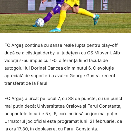
FC Argeș continuă cu șanse reale lupta pentru play-off
după ce a câștigat derby-ul județean cu CS Mioveni. Alb-
violeții s-au impus cu 1-0, diferența fiind făcută de
autogolul lui Dorinel Oancea din minutul 6. O evoluție
apreciată de suporteri a avut-o George Ganea, recent
transferat de la Farul.
FC Argeș a urcat pe locul 7, cu 38 de puncte, cu un punct
mai puțin decât Universitatea Craiova şi Farul Constanţa,
ocupantele locurile 5 și 6, care au însă un joc mai puţin.
Următorul joc oficial este programat luni, 21 februarie, de
la ora 17.30, în deplasare, cu Farul Constanța.