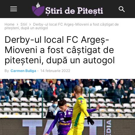
Home
Stiri
Derby-ul local FC Argeș-Mioveni a fost câștigat de
piteșteni, după un autogol
Derby-ul local FC Argeș-
Mioveni a fost câștigat de
piteșteni, după un autogol
By
Carmen Buliga
-
14 februarie 2022