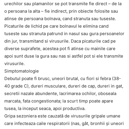
urechilor sau plamanilor se pot transmite fie direct – de la
o persoana la alta – fie indirect, prin obiecte folosite sau
atinse de persoana bolnava, cand stranuta sau tuseste.
Picaturile de lichid pe care bolnavul le elimina cand
tuseste sau stranuta patrund in nasul sau gura persoanelor
din jur, transmitand si virusurile. Daca picaturile cad pe
diverse suprafete, acestea pot fi atinse cu mainile care
apoi sunt duse la gura sau nas si astfel pot si ele transmite
virusurile.
Simptomatologie
Debutul poate fi brusc, uneori brutal, cu fiori si febra (38-
40 grade C), dureri musculare, dureri de cap, dureri in gat,
secretii nazale abundente, lacrimarea ochilor, oboseala
marcata, fata congestionata; la scurt timp poate apare
tusea, la inceput seaca, apoi productiva.
Gripa sezoniera este cauzată de virusurile gripale umane
care infecteaza caile respiratorii (nas, gât, bronhii și uneori