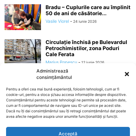
Bradu – Cuplurile care au împlinit
50 de ani de căsătorie...
Vasile Viorel
-
24 iunie 2026
Circulație închisă pe Bulevardul
Petrochimistilor, zona Poduri
Cale Ferata
Marius Popescu
-
12 iunie 2026
Administrează
consimțământul
Pentru a oferi cea mai bună experiență, folosim tehnologii, cum ar fi
cookie-uri, pentru a stoca și/sau accesa informațiile despre dispozitive.
Consimțământul pentru aceste tehnologii ne permite să procesăm date,
cum ar fi comportamentul de navigare sau ID-uri unice pe acest site.
Dacă nu îți dai consimțământul sau îți retragi consimțământul dat poate
avea afecte negative asupra unor anumite funcționalități și funcții.
ABOUT US
Acceptă