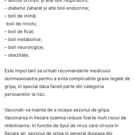
– astmul bronșic și alte boli respiratorii;
– diabetul zaharat și alte boli endocrine;
– boli de inimă;
-boli de rinichi;
– boli de ficat;
– boli metabolice;
– boli neurologice;
– obezitate.
Este important sa urmati recomandarile medicului
dumneavoastra pentru a evita complicatiile grave legate de
gripa, in special daca faceti parte din categoria
persoanelor la risc.
Vaccinati-va inainte de a incepe sezonul de gripa.
Vaccinarea in fiecare toamna reduce foarte mult riscul de
imbolnavire. In functie de tipul de virus care circula in
fiecare an, sezonul de gripa in general dureaza din