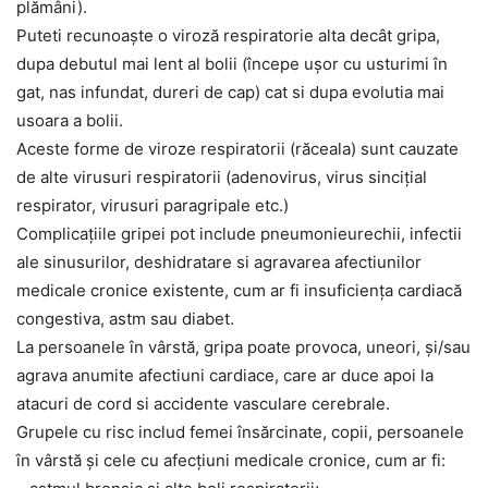
plămâni).
Puteti recunoaște o viroză respiratorie alta decât gripa,
dupa debutul mai lent al bolii (începe ușor cu usturimi în
gat, nas infundat, dureri de cap) cat si dupa evolutia mai
usoara a bolii.
Aceste forme de viroze respiratorii (răceala) sunt cauzate
de alte virusuri respiratorii (adenovirus, virus sincițial
respirator, virusuri paragripale etc.)
Complicațiile gripei pot include pneumonieurechii, infectii
ale sinusurilor, deshidratare si agravarea afectiunilor
medicale cronice existente, cum ar fi insuficiența cardiacă
congestiva, astm sau diabet.
La persoanele în vârstă, gripa poate provoca, uneori, și/sau
agrava anumite afectiuni cardiace, care ar duce apoi la
atacuri de cord si accidente vasculare cerebrale.
Grupele cu risc includ femei însărcinate, copii, persoanele
în vârstă și cele cu afecțiuni medicale cronice, cum ar fi: