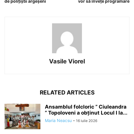
de polițiștii argeșeni
vor să învețe programare
Vasile Viorel
RELATED ARTICLES
Ansamblul folcloric ” Ciuleandra
” Topoloveni a obținut Locul I la...
Maria Neacsu
-
16 iulie 2026