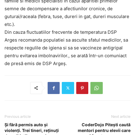
familie si medicii specialisti in cazul aparitiei primelor
semne de decompensare a afectiunilor cronice, de
guturai/raceala (febra, tuse, dureri in gat, dureri musculare
etc.).
Din cauza fluctuatiilor frecvente de temperatura DSP
Arges recomanda populatiei sa asculte sfatul medicilor, sa
respecte regulile de igiena si sa se vaccineze antigripal
pentru evitarea imbolnavirilor., se arată într-un comuniact
de presă emis de DSP Argeș.
Previous article
Next article
Și fără permis auto și
CoderDojo Pitești caută
violenți. Trei tineri, reținuți
mentori pentru elevii care