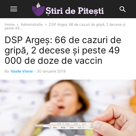
Home
Administratie
DSP Argeș: 66 de cazuri de gripă, 2 decese și
peste 49...
DSP Argeș: 66 de cazuri de
gripă, 2 decese și peste 49
000 de doze de vaccin
By
Vasile Viorel
-
30 ianuarie 2019