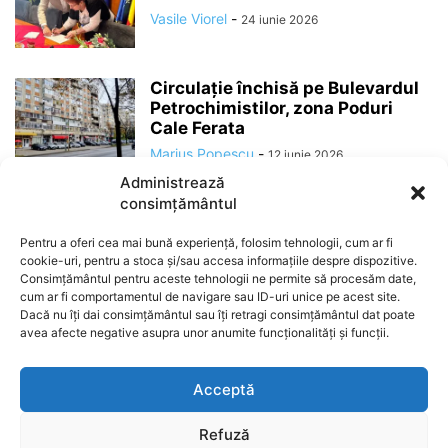
Vasile Viorel
-
24 iunie 2026
Circulație închisă pe Bulevardul
Petrochimistilor, zona Poduri
Cale Ferata
Marius Popescu
-
12 iunie 2026
Administrează
consimțământul
Pentru a oferi cea mai bună experiență, folosim tehnologii, cum ar fi
cookie-uri, pentru a stoca și/sau accesa informațiile despre dispozitive.
Consimțământul pentru aceste tehnologii ne permite să procesăm date,
cum ar fi comportamentul de navigare sau ID-uri unice pe acest site.
Dacă nu îți dai consimțământul sau îți retragi consimțământul dat poate
avea afecte negative asupra unor anumite funcționalități și funcții.
ABOUT US
Acceptă
Refuză