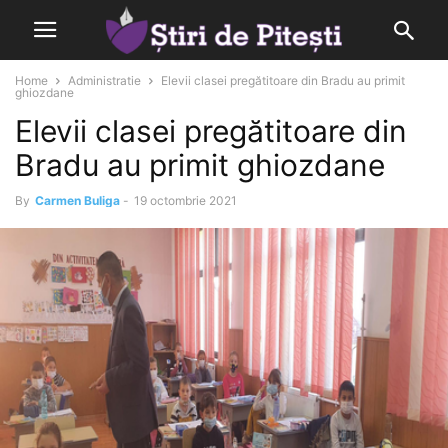
Home
Administratie
Elevii clasei pregătitoare din Bradu au primit
ghiozdane
Elevii clasei pregătitoare din
Bradu au primit ghiozdane
By
Carmen Buliga
-
19 octombrie 2021