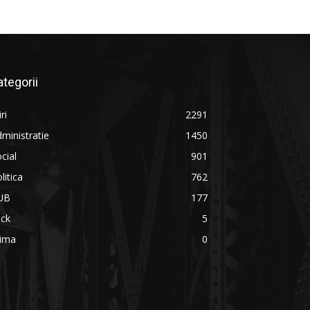
ategorii
iri
2291
ministratie
1450
cial
901
litica
762
UB
177
ick
5
rima
0