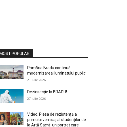
MOST POPULAR
Primăria Bradu continuă
modernizarea iluminatului public
29 iulie 2026
Dezinsecție la BRADU!
27 iulie 2026
Video. Piesa de rezistență a
primului vernisaj al studenților de
la Artă Sacră: un portret care