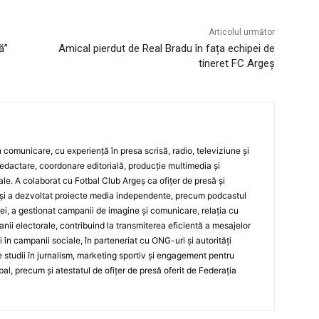
Articolul următor
ă”
Amical pierdut de Real Bradu în fața echipei de
tineret FC Argeș
 în comunicare, cu experiență în presa scrisă, radio, televiziune și
edactare, coordonare editorială, producție multimedia și
le. A colaborat cu Fotbal Club Argeș ca ofițer de presă și
și a dezvoltat proiecte media independente, precum podcastul
ei, a gestionat campanii de imagine și comunicare, relația cu
ii electorale, contribuind la transmiterea eficientă a mesajelor
și în campanii sociale, în parteneriat cu ONG-uri și autorități
 studii în jurnalism, marketing sportiv și engagement pentru
bal, precum și atestatul de ofițer de presă oferit de Federația