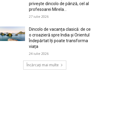
privește dincolo de pânză, cel al
profesoarei Mirela...
27 iulie 2026
Dincolo de vacanța clasică: de ce
o croazieră spre India și Orientul
Îndepărtat îți poate transforma
viața
24 iulie 2026
Încărcați mai multe