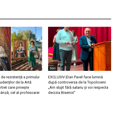
Stiri
 de rezistență a primului
EXCLUSIV |Dan Pavel face lumină
tudenților de la Artă
după controversa de la Topoloveni:
rtret care privește
„Am slujit fără salariu și voi respecta
ânză, cel al profesoarei
decizia Bisericii”