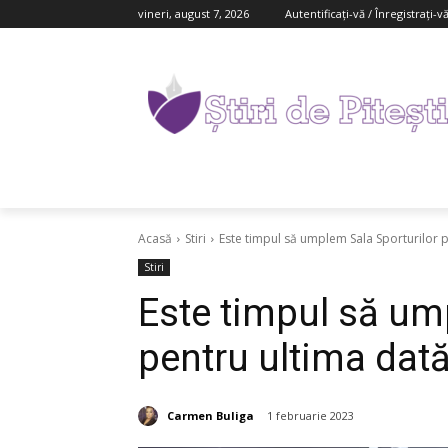
vineri, august 7, 2026
Autentificați-vă / Înregistrați-v
Acasă
Stiri
Este timpul să umplem Sala Sporturilor 
Stiri
Este timpul să um
pentru ultima dat
Carmen Buliga
1 februarie 2023