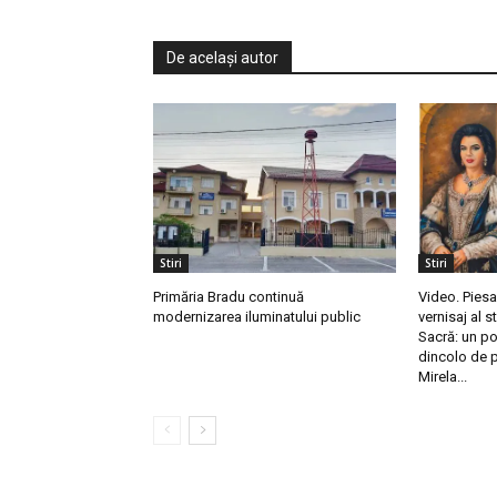
De același autor
Stiri
Stiri
Primăria Bradu continuă
Video. Piesa
modernizarea iluminatului public
vernisaj al s
Sacră: un po
dincolo de p
Mirela...