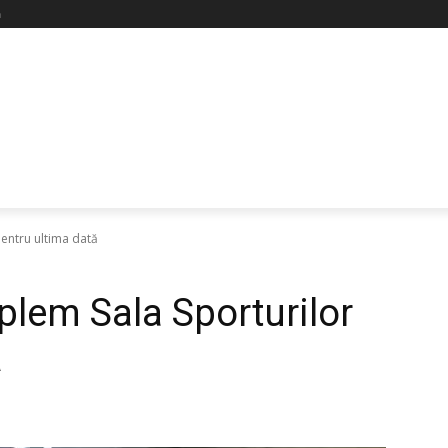
ă
pentru ultima dată
plem Sala Sporturilor
ă