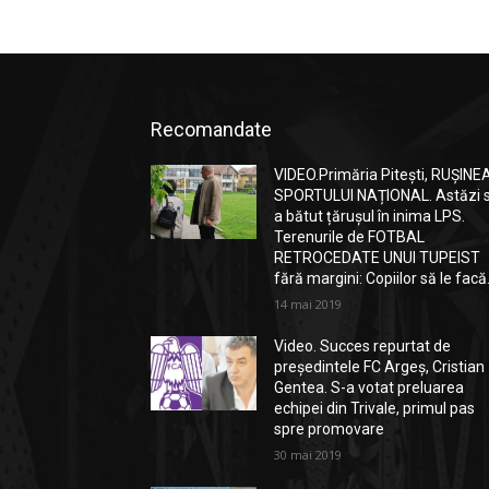
Recomandate
VIDEO.Primăria Pitești, RUȘINE
SPORTULUI NAȚIONAL. Astăzi 
a bătut țărușul în inima LPS.
Terenurile de FOTBAL
RETROCEDATE UNUI TUPEIST
fără margini: Copiilor să le facă.
14 mai 2019
Video. Succes repurtat de
președintele FC Argeș, Cristian
Gentea. S-a votat preluarea
echipei din Trivale, primul pas
spre promovare
30 mai 2019