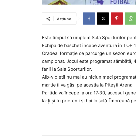
Acțiune
Este timpul să umplem Sala Sporturilor pent
Echipa de baschet începe aventura în TOP 1
Oradea, formație ce parcurge un sezon euro
campionat. Jocul este programat sâmbătă, 4 fe
fanii la Sala Sporturilor.
Alb-violeții nu mai au niciun meci programat 
martie îi va găsi pe aceștia la Pitești Arena.
Partida va începe la ora 17:30, accesul gener
Ia-ți și tu prietenii și hai la sală. Împreună p