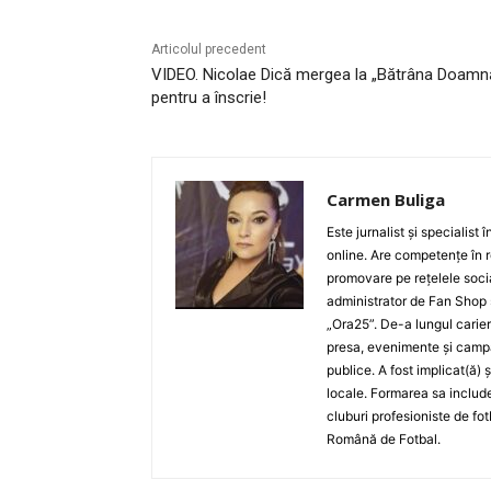
Articolul precedent
VIDEO. Nicolae Dică mergea la „Bătrâna Doamn
pentru a înscrie!
Carmen Buliga
Este jurnalist și specialist
online. Are competențe în r
promovare pe rețelele socia
administrator de Fan Shop 
„Ora25”. De-a lungul carier
presa, evenimente și campan
publice. A fost implicat(ă) 
locale. Formarea sa include
cluburi profesioniste de fot
Română de Fotbal.