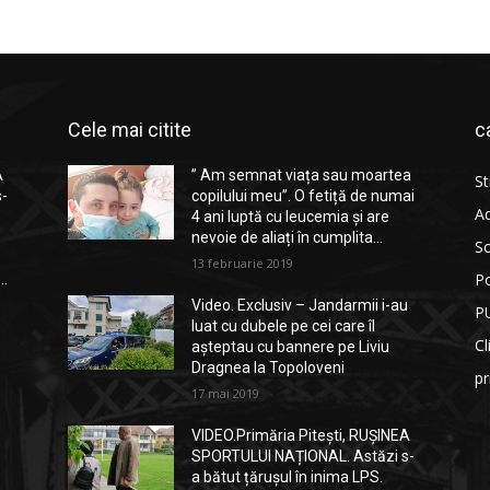
Cele mai citite
c
A
” Am semnat viața sau moartea
St
s-
copilului meu”. O fetiță de numai
Ad
4 ani luptă cu leucemia și are
nevoie de aliați în cumplita...
So
13 februarie 2019
Po
..
Video. Exclusiv – Jandarmii i-au
P
luat cu dubele pe cei care îl
Cl
așteptau cu bannere pe Liviu
Dragnea la Topoloveni
p
17 mai 2019
VIDEO.Primăria Pitești, RUȘINEA
SPORTULUI NAȚIONAL. Astăzi s-
a bătut țărușul în inima LPS.