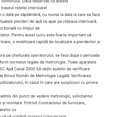
l contorului. Dacă observați că acesta
traseul rețelei interioare!
in o dată pe săptămână, nu numai la data la care se face
entualele pierderi de apă ce apar pe rețeaua interioară.
orțională cu timpul de
ctelor. Pentru acest lucru este foarte important să
ioare, o mobilizare rapidă de localizare a pierderilor și
tora pe cheltuiala operatorului, se face dupa o perioada
conform normelor legale de metrologie. Toate aparatele
C Apă Canal 2000 SA deţIn buletin de verificare
de Biroul Romȃn de Metrologie Legală. Verificarea
utilizatorului, în cazul în care are suspiciuni cu privire
 admis din punct de vedere metrologic, solicitantul
 și montare. Potrivit Contractului de furnizare,
arelor cu
 să vă urmăriți propriul consum prin