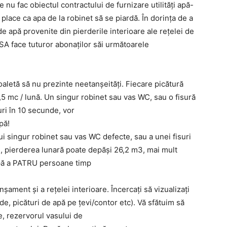
e nu fac obiectul contractului de furnizare utilități apă-
place ca apa de la robinet să se piardă. În dorința de a
e apă provenite din pierderile interioare ale rețelei de
SA face tuturor abonaților săi următoarele
toaletă să nu prezinte neetanșeități. Fiecare picătură
5 mc / lună. Un singur robinet sau vas WC, sau o fisură
uri în 10 secunde, vor
pă!
ui singur robinet sau vas WC defecte, sau a unei fisuri
e, pierderea lunară poate depăşi 26,2 m3, mai mult
pă a PATRU persoane timp
nșament și a rețelei interioare. Încercați să vizualizați
, picături de apă pe țevi/contor etc). Vă sfătuim să
e, rezervorul vasului de