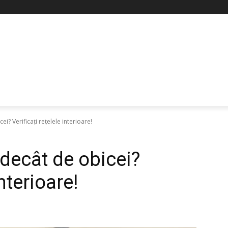
i? Verificați rețelele interioare!
decât de obicei?
interioare!