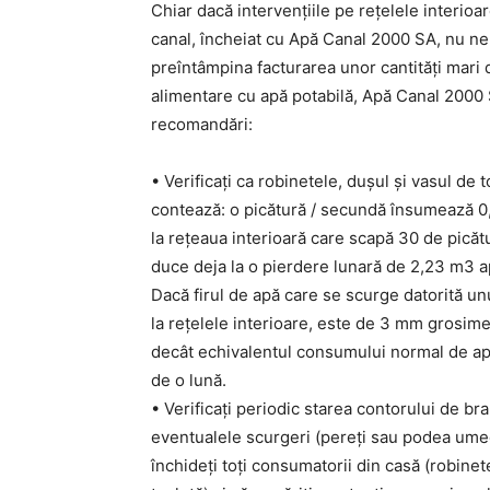
Chiar dacă intervențiile pe rețelele interioar
canal, încheiat cu Apă Canal 2000 SA, nu ne 
preîntâmpina facturarea unor cantități mari d
alimentare cu apă potabilă, Apă Canal 2000 
recomandări:
• Verificați ca robinetele, dușul și vasul de 
contează: o picătură / secundă însumează 0,
la rețeaua interioară care scapă 30 de picăt
duce deja la o pierdere lunară de 2,23 m3 a
Dacă firul de apă care se scurge datorită un
la rețelele interioare, este de 3 mm grosim
decât echivalentul consumului normal de a
de o lună.
• Verificați periodic starea contorului de bra
eventualele scurgeri (pereți sau podea umede
închideți toți consumatorii din casă (robinet