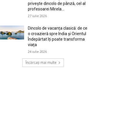
privește dincolo de pânză, cel al
profesoarei Mirela...
27 iulie 2026
Dincolo de vacanța clasică: de ce
o croazieră spre India și Orientul
Îndepărtat îți poate transforma
viața
24 iulie 2026
Încărcați mai multe