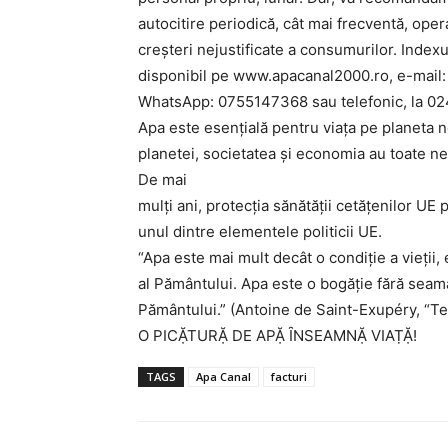
autocitire periodică, cât mai frecventă, ope
creșteri nejustificate a consumurilor. Index
disponibil pe www.apacanal2000.ro, e-mail
WhatsApp: 0755147368 sau telefonic, la 02
Apa este esențială pentru viața pe planeta 
planetei, societatea și economia au toate nev
De mai
mulți ani, protecția sănătății cetățenilor UE 
unul dintre elementele politicii UE.
“Apa este mai mult decât o condiţie a vieţii, 
al Pământului. Apa este o bogăţie fără seam
Pământului.” (Antoine de Saint-Exupéry, “
O PICẶTURẶ DE APẶ ȊNSEAMNẶ VIAṬẶ!
TAGS
Apa Canal
facturi