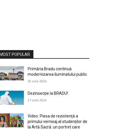
MOST POPULAR
Primăria Bradu continuă
modernizarea iluminatului public
29 iulie 2026
Dezinsecție la BRADU!
27 iulie 2026
Video. Piesa de rezistență a
primului vernisaj al studenților de
la Artă Sacră: un portret care