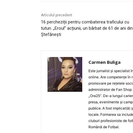
Articolul precedent
16 percheziții pentru combaterea traficului cu
tutun. „Eroul” acțiunii, un bărbat de 61 de ani din
Ștefănești
Carmen Buliga
Este jurnalist și specialist
online. Are competențe în r
promovare pe rețelele socia
administrator de Fan Shop 
„Ora25”. De-a lungul carier
presa, evenimente și campan
publice. A fost implicat(ă) 
locale. Formarea sa include
cluburi profesioniste de fot
Română de Fotbal.