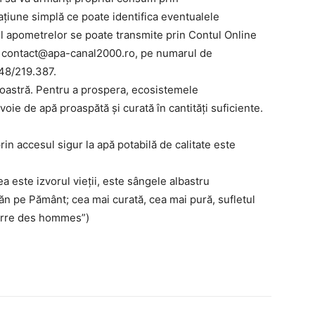
rațiune simplă ce poate identifica eventualele
ul apometrelor se poate transmite prin Contul Online
:
contact@apa-canal2000.ro
, pe numarul de
48/219.387.
noastră. Pentru a prospera, ecosistemele
oie de apă proaspătă și curată în cantități suficiente.
prin accesul sigur la apă potabilă de calitate este
ea este izvorul vieţii, este sângele albastru
ăn pe Pământ; cea mai curată, cea mai pură, sufletul
Terre des hommes”)