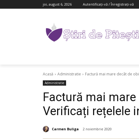
joi, august 6, 2026
Autentificați-vă / Înregistrați-vă
Acasă
Administratie
Factură mai mare decât de obice
Administratie
Factură mai mare 
Verificați rețelele 
Carmen Buliga
2 noiembrie 2020