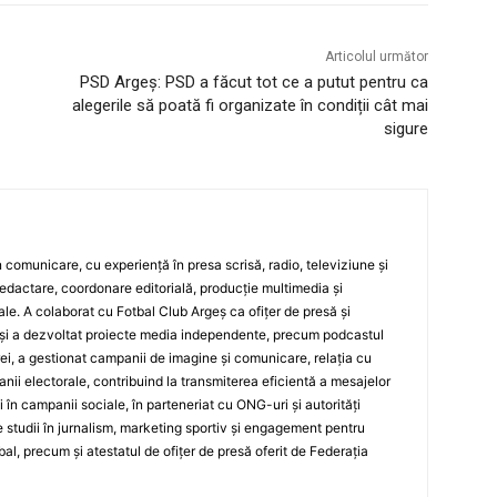
Articolul următor
PSD Argeș: PSD a făcut tot ce a putut pentru ca
alegerile să poată fi organizate în condiții cât mai
sigure
 în comunicare, cu experiență în presa scrisă, radio, televiziune și
edactare, coordonare editorială, producție multimedia și
le. A colaborat cu Fotbal Club Argeș ca ofițer de presă și
și a dezvoltat proiecte media independente, precum podcastul
ei, a gestionat campanii de imagine și comunicare, relația cu
ii electorale, contribuind la transmiterea eficientă a mesajelor
și în campanii sociale, în parteneriat cu ONG-uri și autorități
 studii în jurnalism, marketing sportiv și engagement pentru
bal, precum și atestatul de ofițer de presă oferit de Federația