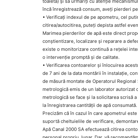
toaletă) și să urmăriți cu atenție mecanismu
încă înregistrează consum, aveți pierderi pe 
• Verificați indexul de pe apometru, cel put
citirea/autocitirea, puteți depista astfel ev
Marimea pierderilor de apă este direct prop
conștientizare, localizare și reparare a defe
existe o monitorizare continuă a rețelei inter
o intervenție promptă și de calitate.
• Verificarea contoarelor şi înlocuirea aces
de 7 ani de la data montării ȋn instalaţie, 
de măsură montate de Operatorul Regional S
metrologică emis de un laborator autorizat 
metrologică se face şi la solicitarea scrisă a 
la înregistrarea cantităţii de apă consumată.
Precizăm că în cazul în care apometrul este
suportă cheltuielile de verificare, demontare
Apă Canal 2000 SA efectuează citirea conto
personal propriu, lunar. Dar, vă recomandăm