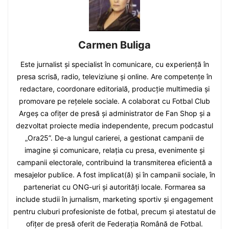
Carmen Buliga
Este jurnalist și specialist în comunicare, cu experiență în
presa scrisă, radio, televiziune și online. Are competențe în
redactare, coordonare editorială, producție multimedia și
promovare pe rețelele sociale. A colaborat cu Fotbal Club
Argeș ca ofițer de presă și administrator de Fan Shop și a
dezvoltat proiecte media independente, precum podcastul
„Ora25”. De-a lungul carierei, a gestionat campanii de
imagine și comunicare, relația cu presa, evenimente și
campanii electorale, contribuind la transmiterea eficientă a
mesajelor publice. A fost implicat(ă) și în campanii sociale, în
parteneriat cu ONG-uri și autorități locale. Formarea sa
include studii în jurnalism, marketing sportiv și engagement
pentru cluburi profesioniste de fotbal, precum și atestatul de
ofițer de presă oferit de Federația Română de Fotbal.