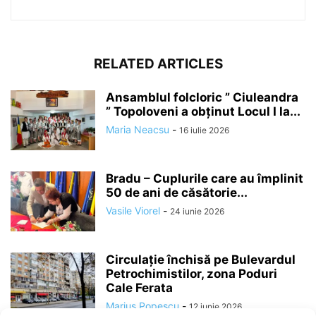
RELATED ARTICLES
Ansamblul folcloric ” Ciuleandra
” Topoloveni a obținut Locul I la...
Maria Neacsu
-
16 iulie 2026
Bradu – Cuplurile care au împlinit
50 de ani de căsătorie...
Vasile Viorel
-
24 iunie 2026
Circulație închisă pe Bulevardul
Petrochimistilor, zona Poduri
Cale Ferata
Marius Popescu
-
12 iunie 2026