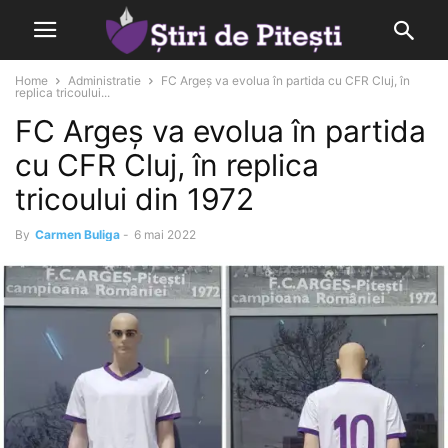
Home
Administratie
FC Argeș va evolua în partida cu CFR Cluj, în
replica tricoului...
FC Argeș va evolua în partida
cu CFR Cluj, în replica
tricoului din 1972
By
Carmen Buliga
-
6 mai 2022