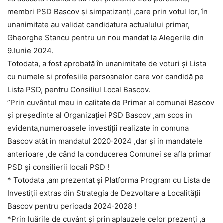
membri PSD Bascov și simpatizanți ,care prin votul lor, în
unanimitate au validat candidatura actualului primar,
Gheorghe Stancu pentru un nou mandat la Alegerile din
9.Iunie 2024.
Totodata, a fost aprobată în unanimitate de voturi și Lista
cu numele si profesiile persoanelor care vor candidă pe
Lista PSD, pentru Consiliul Local Bascov.
”Prin cuvântul meu in calitate de Primar al comunei Bascov
și președinte al Organizației PSD Bascov ,am scos in
evidenta,numeroasele investiții realizate in comuna
Bascov atât in mandatul 2020-2024 ,dar și in mandatele
anterioare ,de când la conducerea Comunei se afla primar
PSD și consilierii locali PSD !
* Totodata ,am prezentat și Platforma Program cu Lista de
Investiții extras din Strategia de Dezvoltare a Localității
Bascov pentru perioada 2024-2028 !
*Prin luările de cuvânt și prin aplauzele celor prezenți ,a