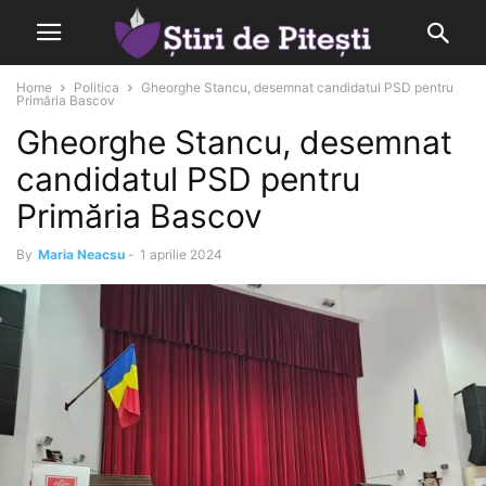
Home
Politica
Gheorghe Stancu, desemnat candidatul PSD pentru
Primăria Bascov
Gheorghe Stancu, desemnat
candidatul PSD pentru
Primăria Bascov
By
Maria Neacsu
-
1 aprilie 2024