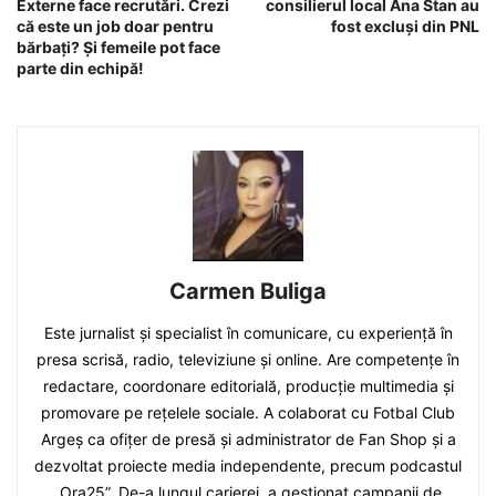
Externe face recrutări. Crezi
consilierul local Ana Stan au
că este un job doar pentru
fost excluși din PNL
bărbați? Și femeile pot face
parte din echipă!
Carmen Buliga
Este jurnalist și specialist în comunicare, cu experiență în
presa scrisă, radio, televiziune și online. Are competențe în
redactare, coordonare editorială, producție multimedia și
promovare pe rețelele sociale. A colaborat cu Fotbal Club
Argeș ca ofițer de presă și administrator de Fan Shop și a
dezvoltat proiecte media independente, precum podcastul
„Ora25”. De-a lungul carierei, a gestionat campanii de