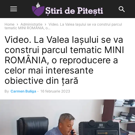
Home
Administratie
Video. La Valea Iașului se va construi parcul
tematic MINI ROMÂNIA, o...
Video. La Valea Iașului se va
construi parcul tematic MINI
ROMÂNIA, o reproducere a
celor mai interesante
obiective din țară
By
Carmen Buliga
-
16 februarie 2023