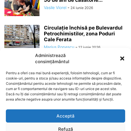
50 de ani de căsătorie...
Vasile Viorel
-
24 iunie 2026
Circulație închisă pe Bulevardul
Petrochimistilor, zona Poduri
Cale Ferata
Marius Popescu
-
12 iunie 2026
Administrează
consimțământul
Pentru a oferi cea mai bună experiență, folosim tehnologii, cum ar fi
cookie-uri, pentru a stoca și/sau accesa informațiile despre dispozitive.
Consimțământul pentru aceste tehnologii ne permite să procesăm date,
cum ar fi comportamentul de navigare sau ID-uri unice pe acest site.
Dacă nu îți dai consimțământul sau îți retragi consimțământul dat poate
avea afecte negative asupra unor anumite funcționalități și funcții.
ABOUT US
Acceptă
Refuză