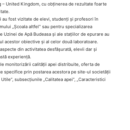
ng – United Kingdom, cu obţinerea de rezultate foarte
tate.
 au fost vizitate de elevi, studenţi şi profesori în
mului „Şcoala altfel‟ sau pentru specializarea
e Uzinei de Apă Budeasa şi ale staţiilor de epurare au
ul acestor obiective şi al celor două laboratoare.
r aspecte din activitatea desfăşurată, elevii dar şi
stă experienţă.
onitorizării calităţii apei distribuite, oferta de
te specifice prin postarea acestora pe site-ul societăţii
ile“, subsecţiunile „Calitatea apei“, „Caracteristici