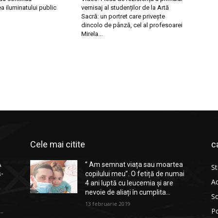
 iluminatului public
vernisaj al studenților de la Artă
Sacră: un portret care privește
dincolo de pânză, cel al profesoarei
Mirela...
Cele mai citite
c
A
” Am semnat viața sau moartea
St
s-
copilului meu”. O fetiță de numai
Ad
4 ani luptă cu leucemia și are
nevoie de aliați în cumplita...
So
13 februarie 2019
Po
..