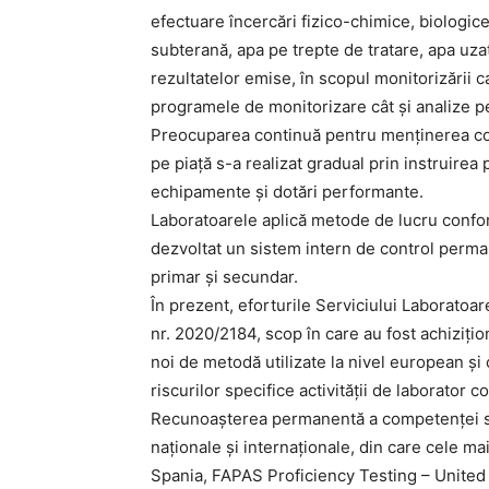
efectuare încercări fizico-chimice, biologice
subterană, apa pe trepte de tratare, apa uzată
rezultatelor emise, în scopul monitorizării cal
programele de monitorizare cât şi analize pe
Preocuparea continuă pentru menţinerea comp
pe piaţă s-a realizat gradual prin instruire
echipamente şi dotări performante.
Laboratoarele aplică metode de lucru confo
dezvoltat un sistem intern de control permanen
primar şi secundar.
În prezent, eforturile Serviciului Laborato
nr. 2020/2184, scop în care au fost achiziţ
noi de metodă utilizate la nivel european ş
riscurilor specifice activităţii de laborator 
Recunoaşterea permanentă a competenţei s-a 
naţionale şi internaţionale, din care cele m
Spania, FAPAS Proficiency Testing – Unite