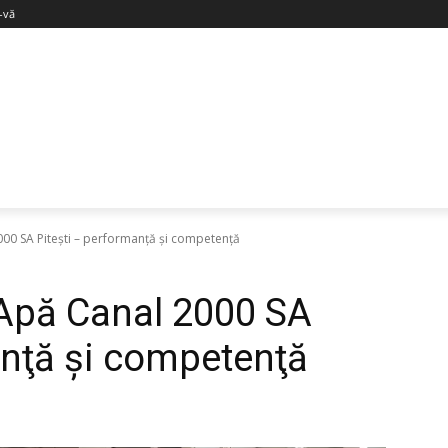
i-vă
00 SA Piteşti – performanţă şi competenţă
 Apă Canal 2000 SA
anţă şi competenţă