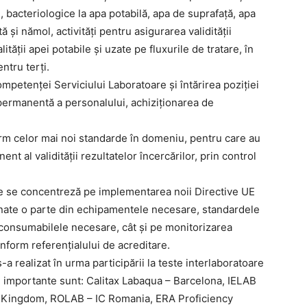
, bacteriologice la apa potabilă, apa de suprafaţă, apa
 şi nămol, activităţi pentru asigurarea validităţii
ităţii apei potabile şi uzate pe fluxurile de tratare, în
ntru terţi.
etenţei Serviciului Laboratoare şi întărirea poziţiei
a permanentă a personalului, achiziţionarea de
rm celor mai noi standarde în domeniu, pentru care au
t al validităţii rezultatelor încercărilor, prin control
are se concentreză pe implementarea noii Directive UE
ionate o parte din echipamentele necesare, standardele
i consumabilele necesare, cât şi pe monitorizarea
conform referenţialului de acreditare.
realizat în urma participării la teste interlaboratoare
ai importante sunt: Calitax Labaqua – Barcelona, IELAB
d Kingdom, ROLAB – IC Romania, ERA Proficiency