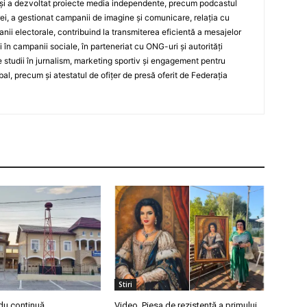
și a dezvoltat proiecte media independente, precum podcastul
ei, a gestionat campanii de imagine și comunicare, relația cu
ii electorale, contribuind la transmiterea eficientă a mesajelor
și în campanii sociale, în parteneriat cu ONG-uri și autorități
 studii în jurnalism, marketing sportiv și engagement pentru
bal, precum și atestatul de ofițer de presă oferit de Federația
Stiri
du continuă
Video. Piesa de rezistență a primului