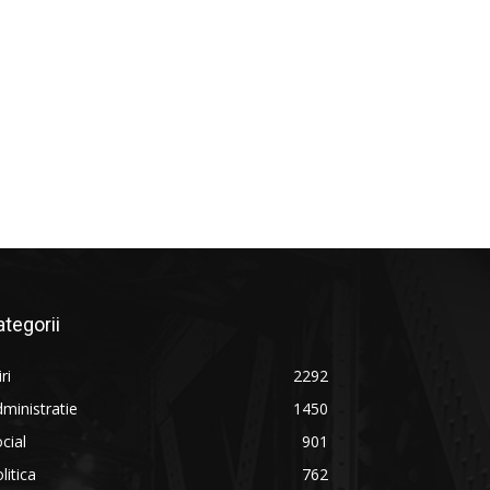
ategorii
iri
2292
ministratie
1450
cial
901
litica
762