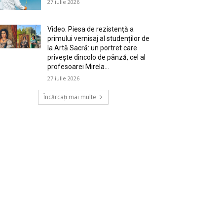
27 iulie 2026
Video. Piesa de rezistență a
primului vernisaj al studenților de
la Artă Sacră: un portret care
privește dincolo de pânză, cel al
profesoarei Mirela...
27 iulie 2026
Încărcați mai multe