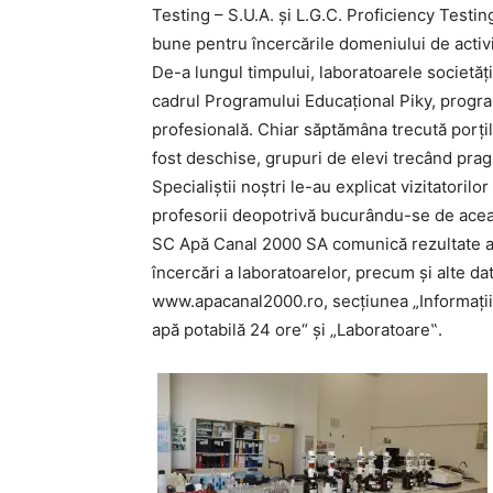
Testing – S.U.A. şi L.G.C. Proficiency Testi
bune pentru încercările domeniului de activi
De-a lungul timpului, laboratoarele societăţii
cadrul Programului Educaţional Piky, progra
profesională. Chiar săptămâna trecută porţil
fost deschise, grupuri de elevi trecând prag
Specialiştii noştri le-au explicat vizitatorilo
profesorii deopotrivă bucurându-se de acea
SC Apă Canal 2000 SA comunică rezultate ale m
încercări a laboratoarelor, precum şi alte da
www.apacanal2000.ro, secţiunea „Informaţii Ut
apă potabilă 24 ore“ şi „Laboratoare‟.