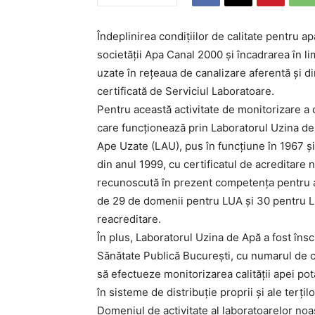
Îndeplinirea condiţiilor de calitate pentru ap
societăţii Apa Canal 2000 şi încadrarea în 
uzate în reţeaua de canalizare aferentă şi din
certificată de Serviciul Laboratoare.
Pentru această activitate de monitorizare a c
care funcţionează prin Laboratorul Uzina de 
Ape Uzate (LAU), pus în funcţiune în 1967 şi
din anul 1999, cu certificatul de acreditare n
recunoscută în prezent competenţa pentru a
de 29 de domenii pentru LUA şi 30 pentru LA
reacreditare.
În plus, Laboratorul Uzina de Apă a fost înscr
Sănătate Publică Bucureşti, cu numarul de cer
să efectueze monitorizarea calităţii apei po
în sisteme de distribuţie proprii şi ale terţil
Domeniul de activitate al laboratoarelor noas