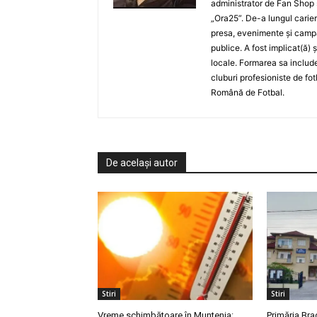
administrator de Fan Shop 
„Ora25”. De-a lungul carier
presa, evenimente și campan
publice. A fost implicat(ă) 
locale. Formarea sa include
cluburi profesioniste de fot
Română de Fotbal.
De același autor
Stiri
Stiri
Vreme schimbătoare în Muntenia:
Primăria Bra