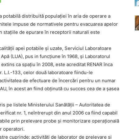
a potabilă distribuită populaţiei în aria de operare a
limitele impuse de normativele pentru evacuarea apelor
 staţiile de epurare în receptorii naturali este
alităţii apei potabile şi uzate, Serviciul Laboratoare
Apă (LUA), pus in funcţiune în 1968, şi Laboratorul
 extins ca spaţiu în 2008, este acreditat RENAR înca
r. L.I.-133, celor două laboratoare fiindu-le
ctivitatea de efectuare de încercări pentru un numar
U, în acest an fiind obţinută cu succes cea de a şasea
is pe listele Ministerului Sanătăţii – Autoritatea de
ificat nr. 1, neîntrerupt din anul 2006 ca fiind capabil
tabile prin prelevare probe şi monitorizare operaţională
or operatori.
tre cuprinde: activităţi de laborator de prelevare şi