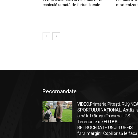
caniculă urmată de furtuni locale
modernizarea
Recomandate
VIDEO.Primăria Pitești, RUȘINE
SPORTULUI NAȚIONAL. Astăzi 
a bătut țărușul în inima LPS.
Terenurile de FOTBAL
RETROCEDATE UNUI TUPEIST
fără margini: Copiilor să le facă.