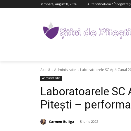
sâmbătă, august 8, 2026
Autentificați-vă / Înregistraț
Acasă
Administratie
Laboratoarele SC Apă Canal 20
Administratie
Laboratoarele SC
Piteşti – perform
Carmen Buliga
15 iunie 2022