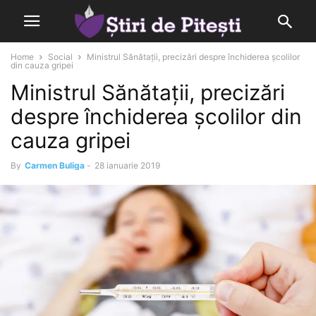
Home
Social
Ministrul Sănătații, precizări despre închiderea școlilor
din cauza gripei
Ministrul Sănătații, precizări
despre închiderea școlilor din
cauza gripei
By
Carmen Buliga
-
28 ianuarie 2019