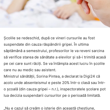
Şcolile se redeschid, după ce vineri cursurile au fost
suspendate din cauza răspândirii gripei. În ultima
săptămână a semestrului, profesorilor le va reveni sarcina
să verifice starea de sănătate a elevilor şi să-i trimită acasă
pe cei care sunt răciţi. Se va întâmpla acest lucru în şcolile
care nu au medic sau asistent.
Ministrul sănătății, Sorina Pintea, a declarat la Digi24 că
acolo unde absenteismul e peste 20% într-o clasă sau într-
o școală (din cauza gripei – n.r.), inspectoratele școlare pot
lua decizia suspendarii cursurilor pe o perioadă limitată.
„Nu e cazul să creăm o isterie din această chestiune,