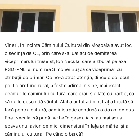
Vineri, în incinta Căminului Cultural din Moșoaia a avut loc
o ședință de CL, prin care s-a luat act de demiterea
viceprimarului traseist, Ion Necula, care a zburat pe axa
PSD-PNL, și numirea Simonei Bușcă ca viceprimar cu
atribuții de primar. Ce ne-a atras atenția, dincolo de jocul
politic profund rural, a fost clădirea în sine, mai exact
geamurile căminului cultural care erau sigilate cu hârtie, ca
să nu le deschidă vântul. Atât a putut adminstrația locală să
facă pentru cultură, administrație condusă atâția ani de duo
Ene-Necula, să pună hârtie în geam. A, și au mai adus
epava unui avion de mici dimensiuni în fața primăriei și a
căminului cultural. Pe când o barcă?