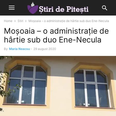
Home
Stiri
Moșoaia – o administrație de hârtie sub duo Ene-Necula
Moșoaia – o administrație de
hârtie sub duo Ene-Necula
By
Maria Neacsu
-
29 august 2020