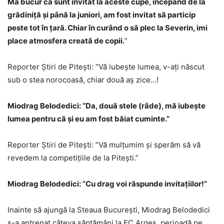
Mă bucur că sunt invitat la aceste cupe, începând de la
grădiniță și până la juniori, am fost invitat să particip
peste tot în țară. Chiar în curând o să plec la Severin, imi
place atmosfera creată de copii.
”
Reporter Știri de Pitești: ”Vă iubește lumea, v-ați născut
sub o stea norocoasă, chiar două aș zice…!
Miodrag Belodedici: ”Da, două stele (râde), mă iubește
lumea pentru că și eu am fost băiat cuminte.”
Reporter Știri de Pitești: ”Vă mulțumim și sperăm să vă
revedem la competițiile de la Pitești.”
Miodrag Belodedici: ”Cu drag voi răspunde invitațiilor!”
Inainte să ajungă la Steaua București, Miodrag Belodedici
s-a antrenat câteva săptămâni la FC Argeș, perioadă pe