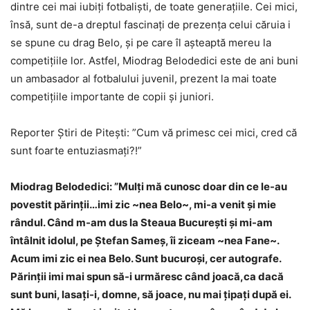
dintre cei mai iubiți fotbaliști, de toate generațiile. Cei mici,
însă, sunt de-a dreptul fascinați de prezența celui căruia i
se spune cu drag Belo, și pe care îl așteaptă mereu la
competițiile lor. Astfel, Miodrag Belodedici este de ani buni
un ambasador al fotbalului juvenil, prezent la mai toate
competițiile importante de copii și juniori.
Reporter Știri de Pitești: ”Cum vă primesc cei mici, cred că
sunt foarte entuziasmați?!”
Miodrag Belodedici: ”Mulți mă cunosc doar din ce le-au
povestit părinții…imi zic ~nea Belo~, mi-a venit și mie
rândul. Când m-am dus la Steaua București și mi-am
întâlnit idolul, pe Ștefan Sameș, îi ziceam ~nea Fane~.
Acum imi zic ei nea Belo. Sunt bucuroși, cer autografe.
Părinții imi mai spun să-i urmăresc când joacă,ca dacă
sunt buni, lasați-i, domne, să joace, nu mai țipați după ei.