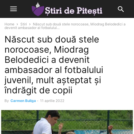
Home
Stiri
Născut sub două stele norocoase, Miodrag Belodedici a
devenit ambasador al fotbalului...
Născut sub două stele
norocoase, Miodrag
Belodedici a devenit
ambasador al fotbalului
juvenil, mult așteptat și
îndrăgit de copii
By
Carmen Buliga
-
11 aprilie 2022