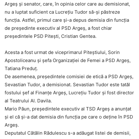
Argeș și senator, care, în opinia celor care au demisionat,
nu a luptat suficient ca Lucrețiu Tudor să-și păstreze
funcția. Astfel, primul care și-a depus demisia din funcția
de preşedinte executiv al PSD Argeş, a fost chiar
președintele PSD Pitești, Cristian Gentea.
Acesta a fost urmat de viceprimarul Piteştiului, Sorin
Apostoliceanu și şefa Organizaţiei de Femei a PSD Argeş,
Tatiana Preduţ.
De asemenea, preşedintele comisiei de eticã a PSD Argeş,
Sevastian Tudor, a demisionat. Sevastian Tudor este tatăl
fostului șef al Finanțe Argeș, Lucrețiu Tudor și fost director
al Teatrului Al. Davila.
Mario Păun, președintele executiv al TSD Argeș a anunţat
și el că și-a dat demisia din funcţia pe care o deţine în PSD
Argeş.
Deputatul Cãtãlin Rãdulescu s-a adăugat listei de demisii,