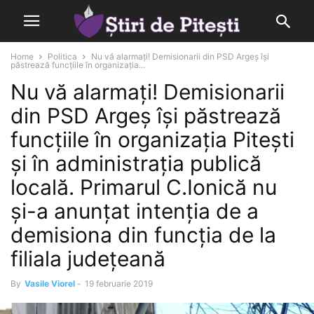
Home
Politica
Nu vă alarmați! Demisionarii din PSD Argeș își
păstrează funcțiile în organizația...
Nu vă alarmați! Demisionarii
din PSD Argeș își păstrează
funcțiile în organizația Pitești
și în administrația publică
locală. Primarul C.Ionică nu
și-a anunțat intenția de a
demisiona din funcția de la
filiala județeană
By
Vasile Viorel
-
19 februarie 2019