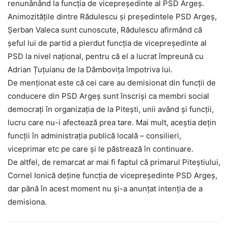
renunânând la funcția de vicepreşedinte al PSD Argeş.
Animozitățile dintre Rădulescu și președintele PSD Argeș,
Șerban Valeca sunt cunoscute, Rădulescu afirmând că
șeful lui de partid a pierdut funcția de vicepreşedinte al
PSD la nivel naţional, pentru că el a lucrat împreună cu
Adrian Țuțuianu de la Dâmbovița împotriva lui.
De menționat este că cei care au demisionat din funcții de
conducere din PSD Argeș sunt înscriși ca membri social
democrați în organizația de la Pitești, unii având și funcții,
lucru care nu-i afectează prea tare. Mai mult, aceștia dețin
funcții în administrația publică locală – consilieri,
viceprimar etc pe care și le păstrează în continuare.
De altfel, de remarcat ar mai fi faptul că primarul Piteștiului,
Cornel Ionică deține funcția de vicepreședinte PSD Argeș,
dar până în acest moment nu și-a anunțat intenția de a
demisiona.