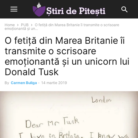
Home
PUB
O fetiță din Marea Britanie îi transmite o scrisoare
emoționantă și un...
O fetiță din Marea Britanie îi
transmite o scrisoare
emoționantă și un unicorn lui
Donald Tusk
By
Carmen Buliga
-
14 martie 2019