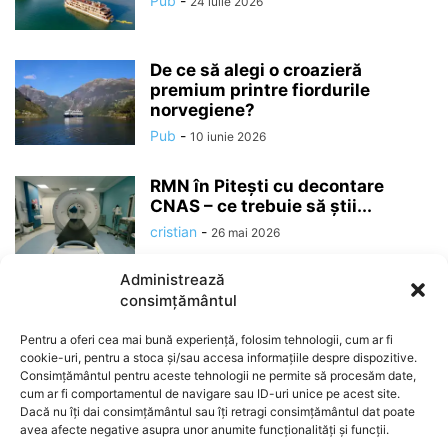
Pub
-
24 iulie 2026
De ce să alegi o croazieră
premium printre fiordurile
norvegiene?
Pub
-
10 iunie 2026
RMN în Pitești cu decontare
CNAS – ce trebuie să știi...
cristian
-
26 mai 2026
Administrează
consimțământul
Pentru a oferi cea mai bună experiență, folosim tehnologii, cum ar fi
cookie-uri, pentru a stoca și/sau accesa informațiile despre dispozitive.
Consimțământul pentru aceste tehnologii ne permite să procesăm date,
cum ar fi comportamentul de navigare sau ID-uri unice pe acest site.
Dacă nu îți dai consimțământul sau îți retragi consimțământul dat poate
avea afecte negative asupra unor anumite funcționalități și funcții.