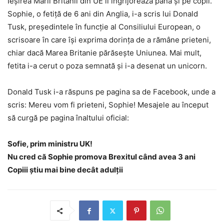
Ieșirea Marii Britanii din UE îi îngrijorează până și pe copii.
Sophie, o fetiță de 6 ani din Anglia, i-a scris lui Donald
Tusk, președintele în funcție al Consiliului European, o
scrisoare în care își exprima dorința de a rămâne prieteni,
chiar dacă Marea Britanie părăsește Uniunea. Mai mult,
fetita i-a cerut o poza semnată și i-a desenat un unicorn.
Donald Tusk i-a răspuns pe pagina sa de Facebook, unde a
scris: Mereu vom fi prieteni, Sophie! Mesajele au început
să curgă pe pagina înaltului oficial:
Sofie, prim ministru UK!
Nu cred că Sophie promova Brexitul când avea 3 ani
Copiii știu mai bine decât adulții