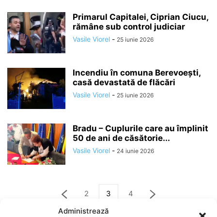
Primarul Capitalei, Ciprian Ciucu,
rămâne sub control judiciar
Vasile Viorel
-
25 iunie 2026
Incendiu în comuna Berevoești,
casă devastată de flăcări
Vasile Viorel
-
25 iunie 2026
Bradu – Cuplurile care au împlinit
50 de ani de căsătorie...
Vasile Viorel
-
24 iunie 2026
2
3
4
Administrează