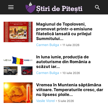
Magiunul de Topoloveni,
promovat printr-o emisiune
filatelică lansată cu prilejul
Summitului...
Carmen Buliga
-
11 iulie 2026
In luna iunie, producția de
autoturisme din România a
scăzut iar...
Carmen Buliga
-
10 iulie 2026
Vremea în Muntenia săptămâna
viitoare. Temperaturile cresc, dar
nu lipsesc ploile...
Vasile Viorel
-
5 iulie 2026