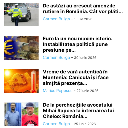
De astăzi au crescut amenzile
rutiere în România. Cât vor plăti...
Carmen Buliga
-
1 iulie 2026
Euro la un nou maxim istoric.
Instabilitatea politică pune
presiune pe...
Carmen Buliga
-
30 iunie 2026
Vreme de vară autentică în
Muntenia: Canicula își face
simțită prezența...
Marius Popescu
-
27 iunie 2026
De la perchezițiile avocatului
Mihai Rapcea la internarea lui
Cheloo: România...
Carmen Buliga
-
25 iunie 2026