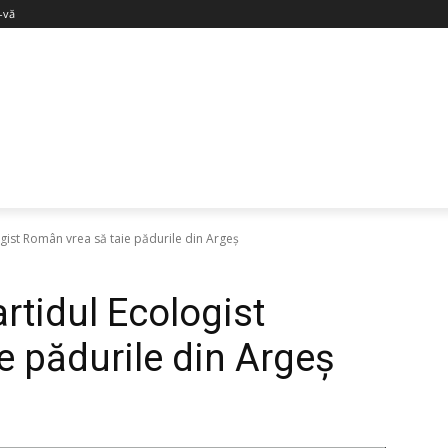
i-vă
gist Român vrea să taie pădurile din Argeș
rtidul Ecologist
e pădurile din Argeș