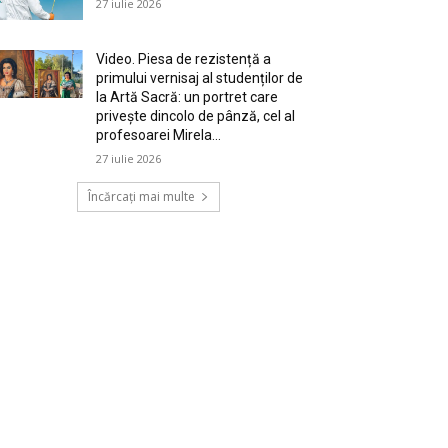
27 iulie 2026
Video. Piesa de rezistență a
primului vernisaj al studenților de
la Artă Sacră: un portret care
privește dincolo de pânză, cel al
profesoarei Mirela...
27 iulie 2026
Încărcați mai multe