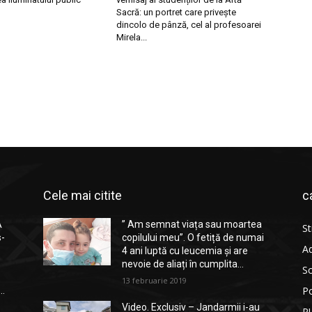
Sacră: un portret care privește
dincolo de pânză, cel al profesoarei
Mirela...
Cele mai citite
c
A
” Am semnat viața sau moartea
St
s-
copilului meu”. O fetiță de numai
Ad
4 ani luptă cu leucemia și are
nevoie de aliați în cumplita...
So
13 februarie 2019
Po
..
Video. Exclusiv – Jandarmii i-au
P