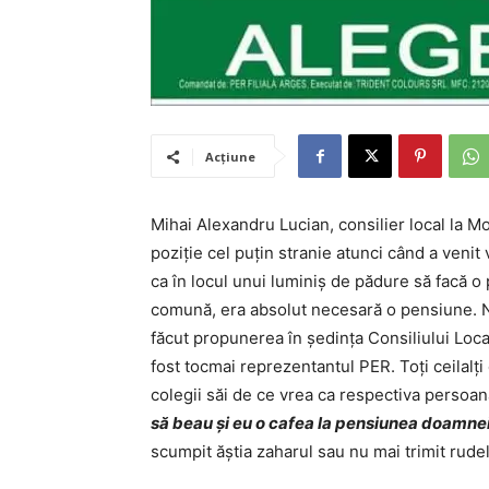
Acțiune
Mihai Alexandru Lucian, consilier local la M
poziție cel puțin stranie atunci când a veni
ca în locul unui luminiș de pădure să facă o 
comună, era absolut necesară o pensiune. N
făcut propunerea în ședința Consiliului Local
fost tocmai reprezentantul PER. Toți ceilalți 
colegii săi de ce vrea ca respectiva persoan
să beau și eu o cafea la pensiunea doamnei
scumpit ăștia zaharul sau nu mai trimit rude