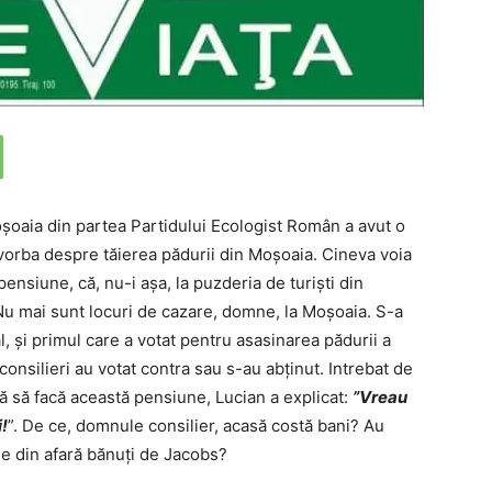
oșoaia din partea Partidului Ecologist Român a avut o
t vorba despre tăierea pădurii din Moșoaia. Cineva voia
pensiune, că, nu-i așa, la puzderia de turiști din
u mai sunt locuri de cazare, domne, la Moșoaia. S-a
, și primul care a votat pentru asasinarea pădurii a
consilieri au votat contra sau s-au abținut. Intrebat de
ă să facă această pensiune, Lucian a explicat:
”Vreau
!
”. De ce, domnule consilier, acasă costă bani? Au
le din afară bănuți de Jacobs?