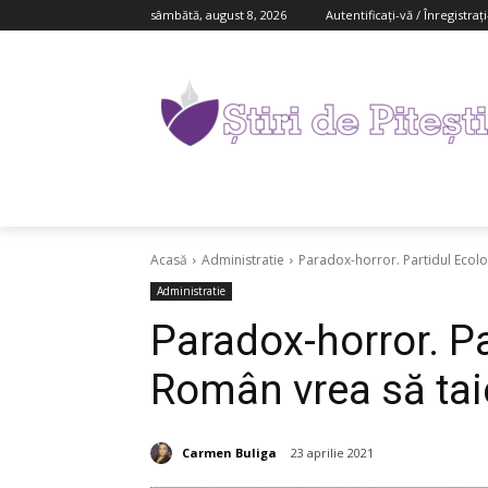
sâmbătă, august 8, 2026
Autentificați-vă / Înregistraț
Acasă
Administratie
Paradox-horror. Partidul Ecolo
Administratie
Paradox-horror. Pa
Român vrea să tai
Carmen Buliga
23 aprilie 2021