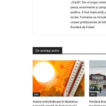
„Ora25”. De-a lungul carier
presa, evenimente și campan
publice. A fost implicat(ă) 
locale. Formarea sa include
cluburi profesioniste de fot
Română de Fotbal.
De același autor
Stiri
Stiri
Vreme schimbătoare în Muntenia:
Primăria Bra
caniculă urmată de furtuni locale
modernizarea