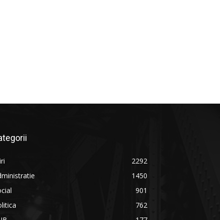
ategorii
iri
2292
ministratie
1450
cial
901
litica
762
UB
177