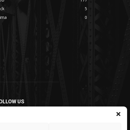
ick
5
rima
0
OLLOW US