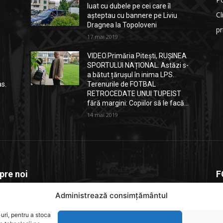
luat cu dubele pe cei care îl
Cl
așteptau cu bannere pe Liviu
Dragnea la Topoloveni
p
17 mai 2019
VIDEO.Primăria Pitești, RUȘINEA
SPORTULUI NAȚIONAL. Astăzi s-
a bătut țărușul în inima LPS.
as.
Terenurile de FOTBAL
RETROCEDATE UNUI TUPEIST
fără margini: Copiilor să le facă...
14 mai 2019
pre noi
F
Administrează consimțământul
depitesti.ro este o platforma de știri dedicată comunității
e, un spațiu unde informația relevantă. actuală și verificată
uri, pentru a stoca
e rapid la cititori