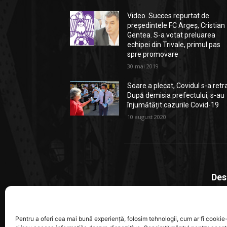
Video. Succes repurtat de
președintele FC Argeș, Cristian
Gentea. S-a votat preluarea
echipei din Trivale, primul pas
spre promovare
30 mai 2019
Soare a plecat, Covidul s-a retr
După demisia prefectului, s-au
înjumătățit cazurile Covid-19
10 august 2020
Des
Stiri
local
Pentru a oferi cea mai bună experiență, folosim tehnologii, cum ar fi cookie-
ajung