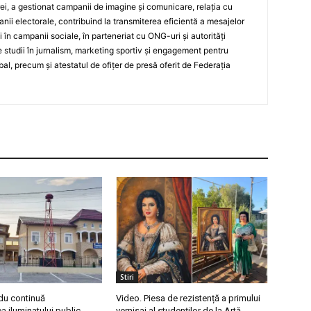
ei, a gestionat campanii de imagine și comunicare, relația cu
ii electorale, contribuind la transmiterea eficientă a mesajelor
și în campanii sociale, în parteneriat cu ONG-uri și autorități
 studii în jurnalism, marketing sportiv și engagement pentru
bal, precum și atestatul de ofițer de presă oferit de Federația
Stiri
du continuă
Video. Piesa de rezistență a primului
 iluminatului public
vernisaj al studenților de la Artă