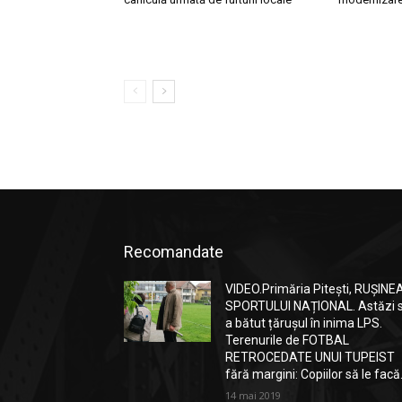
Recomandate
VIDEO.Primăria Pitești, RUȘINE
SPORTULUI NAȚIONAL. Astăzi 
a bătut țărușul în inima LPS.
Terenurile de FOTBAL
RETROCEDATE UNUI TUPEIST
fără margini: Copiilor să le facă.
14 mai 2019