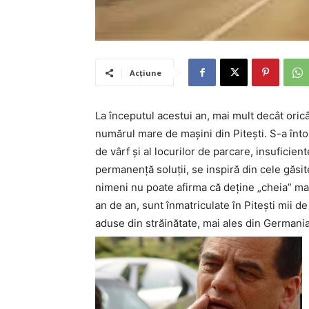
Acțiune
La începutul acestui an, mai mult decât oric
numărul mare de maşini din Piteşti. S-a întor
de vârf şi al locurilor de parcare, insuficien
permanenţă soluţii, se inspiră din cele găsite 
nimeni nu poate afirma că deţine „cheia” mag
an de an, sunt înmatriculate în Piteşti mii d
aduse din străinătate, mai ales din Germania