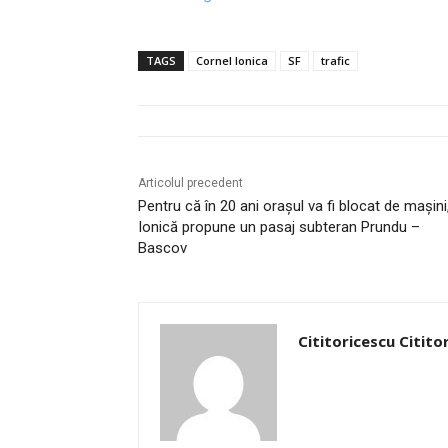
TAGS
Cornel Ionica
SF
trafic
Articolul precedent
Pentru că în 20 ani oraşul va fi blocat de maşini
Ionică propune un pasaj subteran Prundu –
Bascov
Cititoricescu Citito