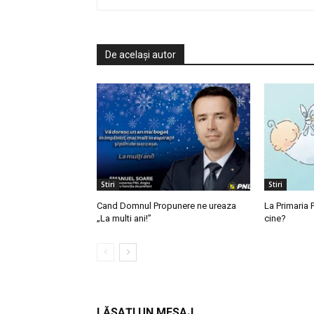
De același autor
Stiri
Stiri
Cand Domnul Propunere ne ureaza
La Primaria P
„La multi ani!”
cine?
LĂSAȚI UN MESAJ