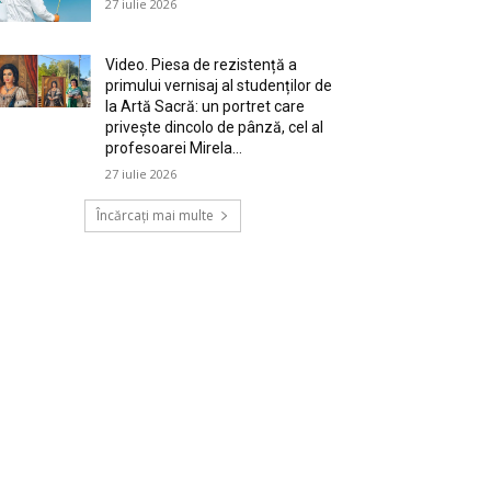
27 iulie 2026
Video. Piesa de rezistență a
primului vernisaj al studenților de
la Artă Sacră: un portret care
privește dincolo de pânză, cel al
profesoarei Mirela...
27 iulie 2026
Încărcați mai multe