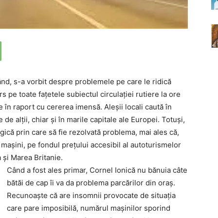
ând, s-a vorbit despre problemele pe care le ridică
s pe toate faţetele subiectul circulaţiei rutiere la ore
te în raport cu cererea imensă. Aleşii locali caută în
de alţii, chiar şi în marile capitale ale Europei. Totuşi,
ică prin care să fie rezolvată problema, mai ales că,
e maşini, pe fondul preţului accesibil al autoturismelor
 şi Marea Britanie.
Când a fost ales primar, Cornel Ionică nu bănuia câte
bătăi de cap îi va da problema parcărilor din oraş.
Recunoaşte că are insomnii provocate de situaţia
care pare imposibilă, numărul maşinilor sporind