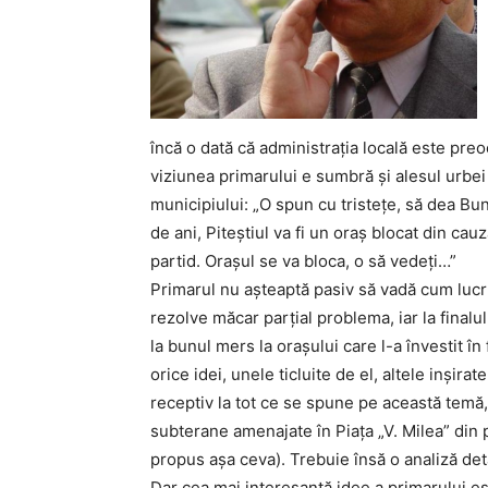
încă o dată că administraţia locală este preo
viziunea primarului e sumbră şi alesul urbei f
municipiului: „O spun cu tristeţe, să dea 
de ani, Piteştiul va fi un oraş blocat din ca
partid. Oraşul se va bloca, o să vedeţi…”
Primarul nu aşteaptă pasiv să vadă cum lucru
rezolve măcar parţial problema, iar la finalu
la bunul mers la oraşului care l-a învestit în
orice idei, unele ticluite de el, altele inşira
receptiv la tot ce se spune pe această temă, i
subterane amenajate în Piaţa „V. Milea” din p
propus aşa ceva). Trebuie însă o analiză deta
Dar cea mai interesantă idee a primarului es