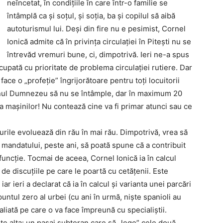
neîncetat, în condiţiile în care într-o familie se
întâmplă ca şi soţul, şi soţia, ba şi copilul să aibă
autoturismul lui. Deşi din fire nu e pesimist, Cornel
Ionică admite că în privinţa circulaţiei în Piteşti nu se
întrevăd vremuri bune, ci, dimpotrivă. Ieri ne-a spus
cupată cu prioritate de problema circulaţiei rutiere. Dar
ace o „profeţie” îngrijorătoare pentru toţi locuitorii
Bunul Dumnezeu să nu se întâmple, dar în maximum 20
uza maşinilor! Nu contează cine va fi primar atunci sau ce
rile evoluează din rău în mai rău. Dimpotrivă, vrea să
l mandatului, peste ani, să poată spune că a contribuit
 funcţie. Tocmai de aceea, Cornel Ionică ia în calcul
te de discuţiile pe care le poartă cu cetăţenii. Este
ar ieri a declarat că ia în calcul şi varianta unei parcări
untul zero al urbei (cu ani în urmă, nişte spanioli au
liată pe care o va face împreună cu specialiştii.
te alta: un pasaj subteran care să „lege” cele două