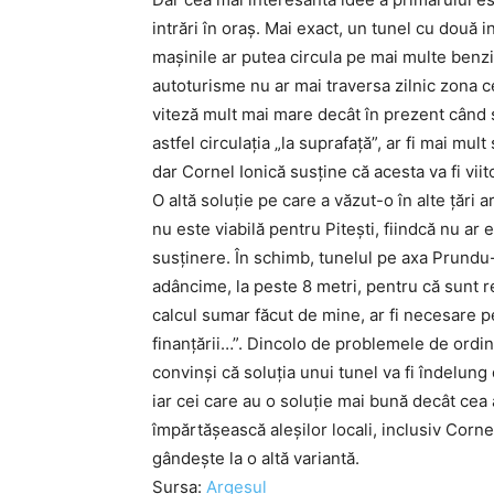
intrări în oraş. Mai exact, un tunel cu două i
maşinile ar putea circula pe mai multe benzi 
autoturisme nu ar mai traversa zilnic zona cen
viteză mult mai mare decât în prezent când 
astfel circulaţia „la suprafaţă”, ar fi mai mul
dar Cornel Ionică susţine că acesta va fi viit
O altă soluţie pe care a văzut-o în alte ţări 
nu este viabilă pentru Piteşti, fiindcă nu ar
susţinere. În schimb, tunelul pe axa Prundu-
adâncime, la peste 8 metri, pentru că sunt r
calcul sumar făcut de mine, ar fi necesare 
finanţării…”. Dincolo de problemele de ordin
convinşi că soluţia unui tunel va fi îndelung
iar cei care au o soluţie mai bună decât cea 
împărtăşească aleşilor locali, inclusiv Corn
gândeşte la o altă variantă.
Sursa:
Argesul