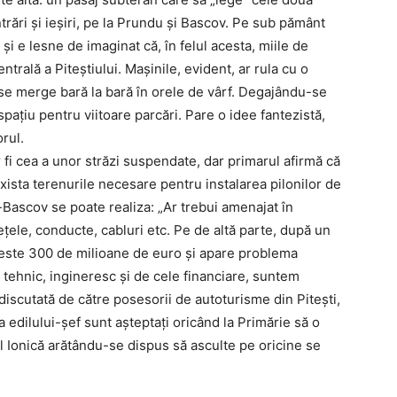
ntrări şi ieşiri, pe la Prundu şi Bascov. Pe sub pământ
şi e lesne de imaginat că, în felul acesta, miile de
trală a Piteştiului. Maşinile, evident, ar rula cu o
se merge bară la bară în orele de vârf. Degajându-se
t spaţiu pentru viitoare parcări. Pare o idee fantezistă,
orul.
ar fi cea a unor străzi suspendate, dar primarul afirmă că
 exista terenurile necesare pentru instalarea pilonilor de
Bascov se poate realiza: „Ar trebui amenajat în
eţele, conducte, cabluri etc. Pe de altă parte, după un
peste 300 de milioane de euro şi apare problema
 tehnic, ingineresc şi de cele financiare, suntem
 discutată de către posesorii de autoturisme din Piteşti,
a edilului-şef sunt aşteptaţi oricând la Primărie să o
el Ionică arătându-se dispus să asculte pe oricine se