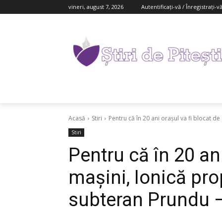
vineri, august 7, 2026
Autentificați-vă / Înregistrați-v
Acasă
Stiri
Pentru că în 20 ani oraşul va fi blocat de 
Stiri
Pentru că în 20 ani
maşini, Ionică pr
subteran Prundu 