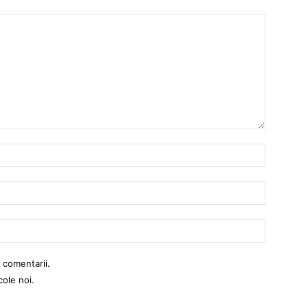
Nume:
Email:
Website:
 comentarii.
cole noi.