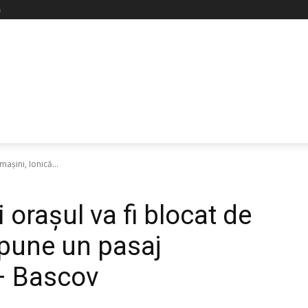
ă
maşini, Ionică...
 oraşul va fi blocat de
opune un pasaj
– Bascov