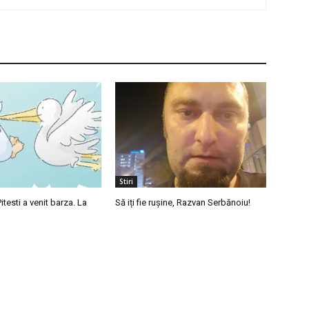
Stiri
itesti a venit barza. La
Să iți fie rușine, Razvan Serbănoiu!