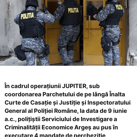
În cadrul operațiunii JUPITER, sub
coordonarea Parchetului de pe lângă Înalta
Curte de Casație și Justiție și Inspectoratului
General al Poliției Române, la data de 9 iunie
a.c., polițiștii Serviciului de Investigare a
Criminalității Economice Argeș au pus în
executare 4 mandate de percheziție