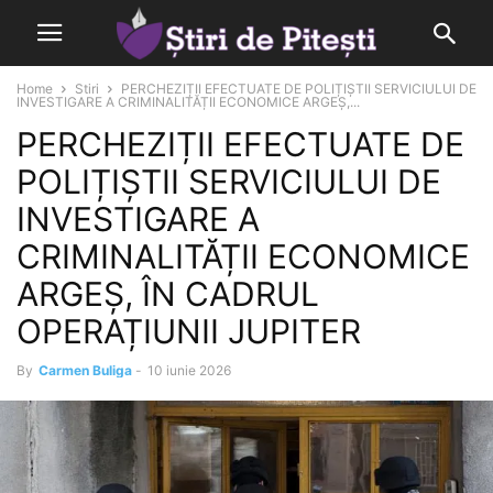
Home
Stiri
PERCHEZIȚII EFECTUATE DE POLIȚIȘTII SERVICIULUI DE
INVESTIGARE A CRIMINALITĂȚII ECONOMICE ARGEȘ,...
PERCHEZIȚII EFECTUATE DE
POLIȚIȘTII SERVICIULUI DE
INVESTIGARE A
CRIMINALITĂȚII ECONOMICE
ARGEȘ, ÎN CADRUL
OPERAȚIUNII JUPITER
By
Carmen Buliga
-
10 iunie 2026