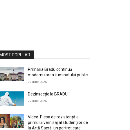
MOST POPULAR
Primăria Bradu continuă
modernizarea iluminatului public
29 iulie 2026
Dezinsecție la BRADU!
27 iulie 2026
Video. Piesa de rezistență a
primului vernisaj al studenților de
la Artă Sacră: un portret care