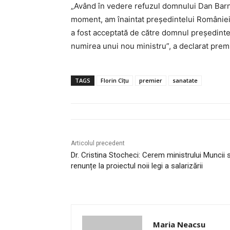
„Având în vedere refuzul domnului Dan Barn
moment, am înaintat preşedintelui Românie
a fost acceptată de către domnul președinte.
numirea unui nou ministru”, a declarat premi
TAGS
Florin Cîțu
premier
sanatate
Articolul precedent
Dr. Cristina Stocheci: Cerem ministrului Muncii 
renunțe la proiectul noii legi a salarizării
Maria Neacsu