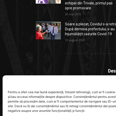
echipei din Trivale, primul pas
spre promovare
30 mai 2019
Soare a plecat, Covidul s-a retr
După demisia prefectului, s-au
înjumătățit cazurile Covid-19
10 august 2020
Des
Stiri
local
Pentru a oferi cea mai bună experiență, folosim tehnologii, cum ar fi cookie-
ajung
și/sau accesa informațiile despre dispozitive. Consimțământul pentru acest
permite să procesăm date, cum ar fi comportamentul de navigare sau ID-ur
site. Dacă nu îți dai consimțământul sau îți retragi consimțământul dat poa
Cont
negative asupra unor anumite funcționalități și funcții.