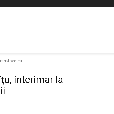
isterul Sănătății
țu, interimar la
ii