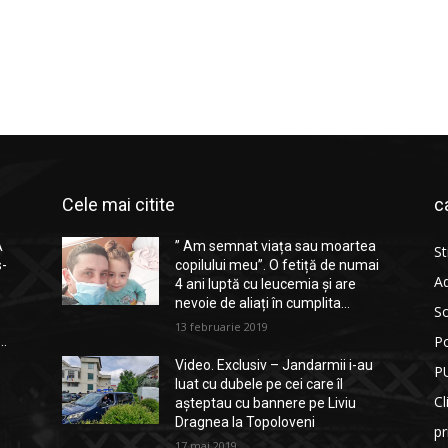
Cele mai citite
c
A
” Am semnat viața sau moartea
St
s-
copilului meu”. O fetiță de numai
Ad
4 ani luptă cu leucemia și are
nevoie de aliați în cumplita...
So
13 februarie 2019
Po
..
Video. Exclusiv – Jandarmii i-au
P
luat cu dubele pe cei care îl
Cl
așteptau cu bannere pe Liviu
Dragnea la Topoloveni
p
17 mai 2019