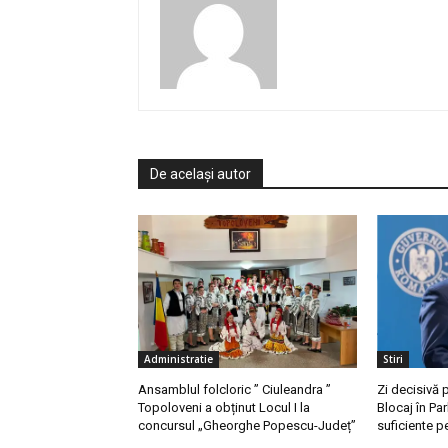
De același autor
Administratie
Stiri
Ansamblul folcloric ” Ciuleandra ”
Zi decisivă 
Topoloveni a obținut Locul I la
Blocaj în Par
concursul „Gheorghe Popescu-Județ”
suficiente pe