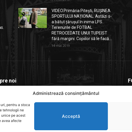
VIDEO.Primăria Pitești, RUȘINEA
SPORTULUI NAȚIONAL. Astăzi s-
a bătut țărușul în inima LPS.
as.
Terenurile de FOTBAL
RETROCEDATE UNUI TUPEIST
fără margini: Copiilor să le facă...
14 mai 2019
pre noi
F
Administrează consimțământul
depitesti.ro este o platforma de știri dedicată comunității
e, un spațiu unde informația relevantă. actuală și verificată
uri, pentru a stoca
e rapid la cititori
e tehnologii ne
i unice pe acest
Acceptă
te avea afecte
act us:
contact@yoursite.com