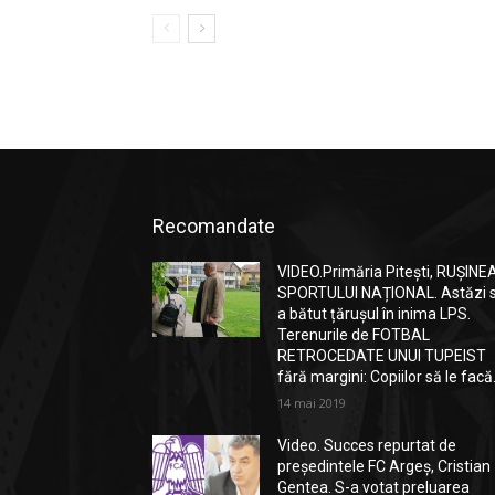
Recomandate
VIDEO.Primăria Pitești, RUȘINE
SPORTULUI NAȚIONAL. Astăzi 
a bătut țărușul în inima LPS.
Terenurile de FOTBAL
RETROCEDATE UNUI TUPEIST
fără margini: Copiilor să le facă.
14 mai 2019
Video. Succes repurtat de
președintele FC Argeș, Cristian
Gentea. S-a votat preluarea