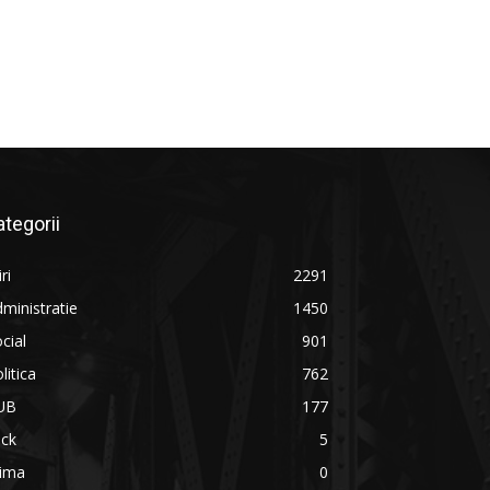
ategorii
iri
2291
ministratie
1450
cial
901
litica
762
UB
177
ick
5
rima
0