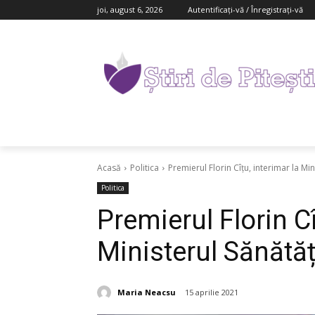
joi, august 6, 2026
Autentificați-vă / Înregistrați-vă
Acasă
Politica
Premierul Florin Cîțu, interimar la Min
Politica
Premierul Florin Cî
Ministerul Sănătăț
Maria Neacsu
15 aprilie 2021