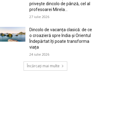
privește dincolo de pânză, cel al
profesoarei Mirela...
27 iulie 2026
Dincolo de vacanța clasică: de ce
o croazieră spre India și Orientul
Îndepărtat îți poate transforma
viața
24 iulie 2026
Încărcați mai multe