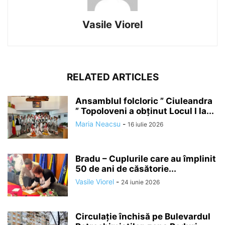
Vasile Viorel
RELATED ARTICLES
Ansamblul folcloric ” Ciuleandra
” Topoloveni a obținut Locul I la...
Maria Neacsu
-
16 iulie 2026
Bradu – Cuplurile care au împlinit
50 de ani de căsătorie...
Vasile Viorel
-
24 iunie 2026
Circulație închisă pe Bulevardul