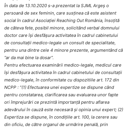
În data de 13.10.2020 s-a prezentat la SJML Argeș o
persoană de sex feminin, care susținea că este asistent
social în cadrul Asociației Reaching Out România, însoțită
de căteva fete, posibil minore, solicitând verbal domnului
doctor care își desfășura activitatea în cadrul cabinetului
de consultații medico-legale un consult de specialitate,
pentru una dintre cele 4 minore prezente, argumentând că
”ar da mai bine la dosar”.
Pentru efectuarea examinării medico-legale, medicul care
își desfășura activitatea în cadrul cabinetului de consultații
medico-legale, în conformitate cu dispozitiile art. 172 din
NCPP : ”(1) Efectuarea unei expertize se dispune când
pentru constatarea, clarificarea sau evaluarea unor fapte
ori împrejurări ce prezintă importanţă pentru aflarea
adevărului în cauză este necesară şi opinia unui expert; (2)
Expertiza se dispune, în condiţiile art. 100, la cerere sau
din oficiu, de către organul de urmărire penală, prin