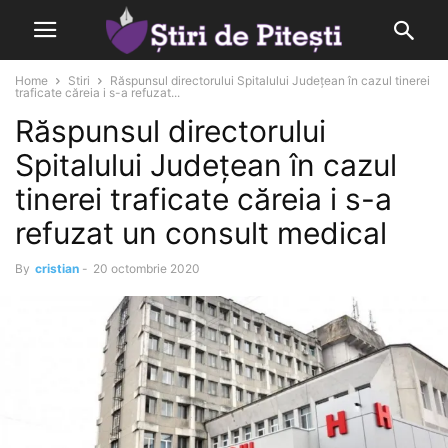
Home
Stiri
Răspunsul directorului Spitalului Județean în cazul tinerei
traficate căreia i s-a refuzat...
Răspunsul directorului
Spitalului Județean în cazul
tinerei traficate căreia i s-a
refuzat un consult medical
By
cristian
-
20 octombrie 2020