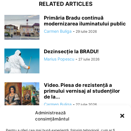
RELATED ARTICLES
Primăria Bradu continuă
modernizarea iluminatului public
Carmen Buliga
-
29 iulie 2026
Dezinsecție la BRADU!
Marius Popescu
-
27 iulie 2026
Video. Piesa de rezistență a
primului vernisaj al studenților
de la...
Carmen Buliga
-
27 iulie 2026
Administrează
consimțământul
Pentru a oferi cea mai bună experiență, folosim tehnologii, cum ar fi