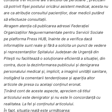
că potrivit fișei postului oricărui asistent medical, acesta nu
are ca atribuție consultul pacienților, doar medicii putând
să efectueze consultații.
Atragem atenția că publicarea adresei Federației
Organizațiilor Neguvernamentale pentru Servicii Sociale
pe platforma Press HUB, înainte de a verifica dacă
informațiile sunt reale și fără a solicita un punct de vedere
și reprezentanților Spitalului Județean de Urgență din
Pitești nu facilitează o soluționare eficientă a situației, din
contra, duce la dezinformarea publicului și denigrarea
personalului medical și, implicit, a imaginii unității sanitare,
instigând la comentarii tendențioase și apariția altor
articole de presa cu același conținut eronat.
Ținând cont de aceste aspecte, apreciem că titlul
articolului este denigrator și nu este în concordanță cu
realitatea. La fel și conținutul articolului.
În fapt, situația reală este următoarea: