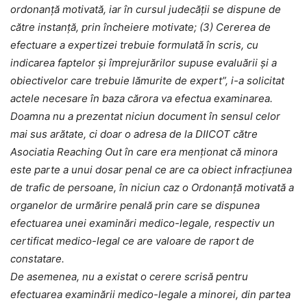
ordonanţă motivată, iar în cursul judecăţii se dispune de
către instanţă, prin încheiere motivate; (3) Cererea de
efectuare a expertizei trebuie formulată în scris, cu
indicarea faptelor şi împrejurărilor supuse evaluării şi a
obiectivelor care trebuie lămurite de expert”, i-a solicitat
actele necesare în baza cărora va efectua examinarea.
Doamna nu a prezentat niciun document în sensul celor
mai sus arătate, ci doar o adresa de la DIICOT către
Asociatia Reaching Out în care era menționat că minora
este parte a unui dosar penal ce are ca obiect infracțiunea
de trafic de persoane, în niciun caz o Ordonanță motivată a
organelor de urmărire penală prin care se dispunea
efectuarea unei examinări medico-legale, respectiv un
certificat medico-legal ce are valoare de raport de
constatare.
De asemenea, nu a existat o cerere scrisă pentru
efectuarea examinării medico-legale a minorei, din partea