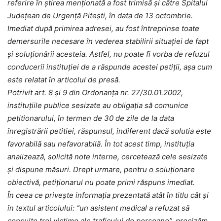
referire în știrea menționată a fost trimisă și către Spitalul
Județean de Urgență Pitești, în data de 13 octombrie.
Imediat după primirea adresei, au fost întreprinse toate
demersurile necesare în vederea stabilirii situației de fapt
și soluționării acesteia. Astfel, nu poate fi vorba de refuzul
conducerii instituției de a răspunde acestei petiții, așa cum
este relatat în articolul de presă.
Potrivit art. 8 și 9 din Ordonanța nr. 27/30.01.2002,
instituțiile publice sesizate au obligația să comunice
petitionarului, în termen de 30 de zile de la data
înregistrării petitiei, răspunsul, indiferent dacă solutia este
favorabilă sau nefavorabilă. În tot acest timp, instituția
analizează, solicită note interne, cercetează cele sesizate
și dispune măsuri. Drept urmare, pentru o soluționare
obiectivă, petiționarul nu poate primi răspuns imediat.
În ceea ce privește informația prezentată atât în titlu cât și
în textul articolului: “un asistent medical a refuzat să
consulte trei victime ale traficului de persoane”, precizăm