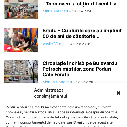
” Topoloveni a obținut Locul I la...
Maria Neacsu
-
16 iulie 2026
Bradu – Cuplurile care au împlinit
50 de ani de căsătorie...
Vasile Viorel
-
24 iunie 2026
Circulație închisă pe Bulevardul
Petrochimistilor, zona Poduri
Cale Ferata
Marius Popescu
-
12 iunie 2026
Administrează
consimțământul
Pentru a oferi cea mai bună experiență, folosim tehnologii, cum ar fi
cookie-uri, pentru a stoca și/sau accesa informațiile despre dispozitive.
Consimțământul pentru aceste tehnologii ne permite să procesăm date,
cum ar fi comportamentul de navigare sau ID-uri unice pe acest site.