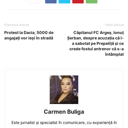
Previous article
Next article
Protest la Dacia, 5000 de
Căpitanul FC Argeș, Ionuț
angajați vor ieși în stradă
Șerban, despre acuzația că l-
a sabotat pe Prepeliță și ce
crede fostul antrenor că s-a
întâmplat
Carmen Buliga
Este jurnalist și specialist în comunicare, cu experiență în