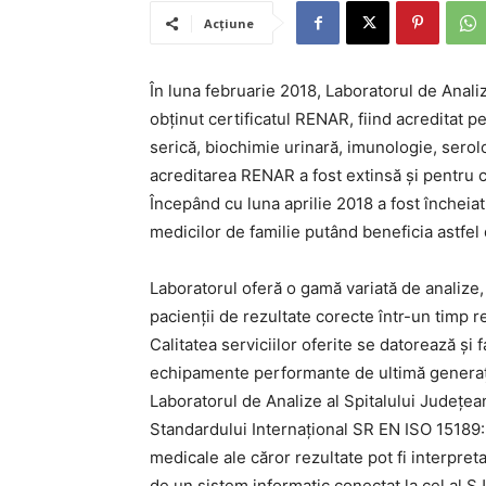
Acțiune
În luna februarie 2018, Laboratorul de Anali
obținut certificatul RENAR, fiind acreditat 
serică, biochimie urinară, imunologie, serolo
acreditarea RENAR a fost extinsă și pentru
Începând cu luna aprilie 2018 a fost încheiat
medicilor de familie putând beneficia astfel 
Laboratorul oferă o gamă variată de analize
pacienții de rezultate corecte într-un timp re
Calitatea serviciilor oferite se datorează și
echipamente performante de ultimă generaț
Laboratorul de Analize al Spitalului Județea
Standardului Internațional SR EN ISO 15189:
medicale ale căror rezultate pot fi interpre
de un sistem informatic conectat la cel al SJ