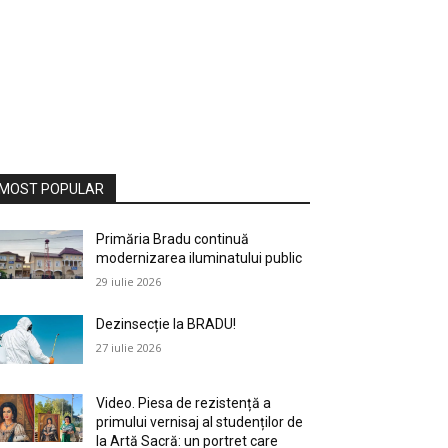
MOST POPULAR
Primăria Bradu continuă
modernizarea iluminatului public
29 iulie 2026
Dezinsecție la BRADU!
27 iulie 2026
Video. Piesa de rezistență a
primului vernisaj al studenților de
la Artă Sacră: un portret care