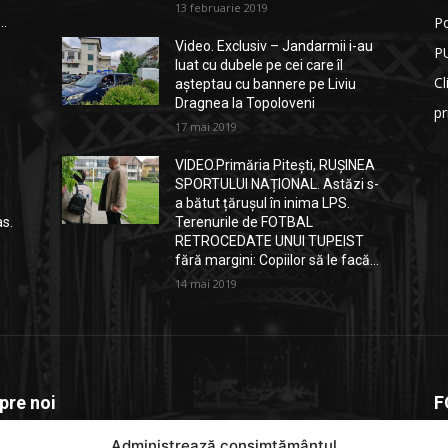
13 februarie 2019
Po
..
Video. Exclusiv – Jandarmii i-au
P
luat cu dubele pe cei care îl
Cl
așteptau cu bannere pe Liviu
Dragnea la Topoloveni
p
17 mai 2019
VIDEO.Primăria Pitești, RUȘINEA
SPORTULUI NAȚIONAL. Astăzi s-
a bătut țărușul în inima LPS.
as.
Terenurile de FOTBAL
RETROCEDATE UNUI TUPEIST
fără margini: Copiilor să le facă...
14 mai 2019
pre noi
F
Administrează consimțământul