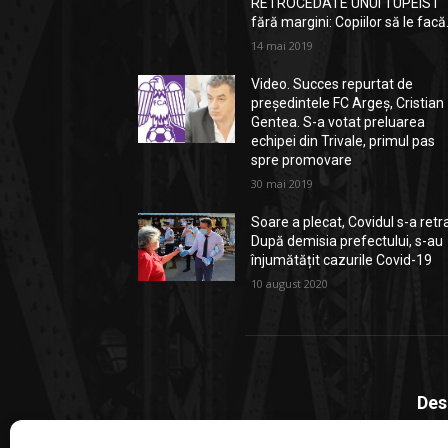
RETROCEDATE UNUI TUPEIST
fără margini: Copiilor să le facă.
14 mai 2019
Video. Succes repurtat de
președintele FC Argeș, Cristian
Gentea. S-a votat preluarea
echipei din Trivale, primul pas
spre promovare
30 mai 2019
Soare a plecat, Covidul s-a retr
După demisia prefectului, s-au
înjumătățit cazurile Covid-19
10 august 2020
Des