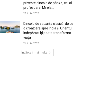
privește dincolo de pânză, cel al
profesoarei Mirela...
27 iulie 2026
Dincolo de vacanța clasică: de ce
o croazieră spre India și Orientul
Îndepărtat îți poate transforma
viața
24 iulie 2026
Încărcați mai multe