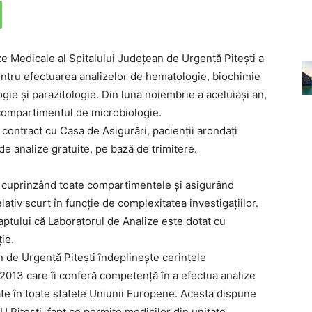
ze Medicale al Spitalului Județean de Urgență Pitești a
pentru efectuarea analizelor de hematologie, biochimie
gie și parazitologie. Din luna noiembrie a aceluiași an,
 compartimentul de microbiologie.
 contract cu Casa de Asigurări, pacienții arondați
de analize gratuite, pe bază de trimitere.
, cuprinzând toate compartimentele și asigurând
lativ scurt în funcție de complexitatea investigațiilor.
 faptului că Laboratorul de Analize este dotat cu
ie.
n de Urgență Pitești îndeplinește cerințele
2013 care îi conferă competență în a efectua analize
tate în toate statele Uniunii Europene. Acesta dispune
U Pitești, fapt ce permite medicilor din unitate