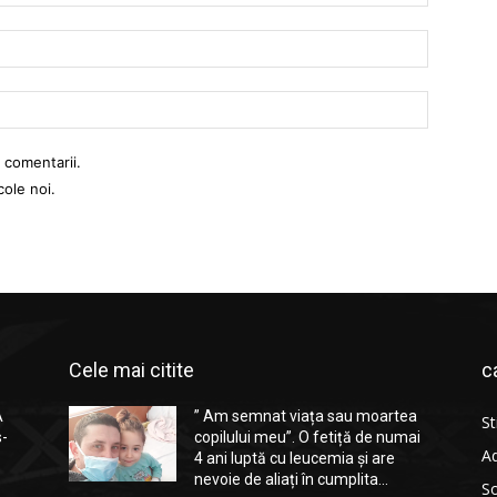
Email:
Website:
 comentarii.
cole noi.
Cele mai citite
c
A
” Am semnat viața sau moartea
St
s-
copilului meu”. O fetiță de numai
Ad
4 ani luptă cu leucemia și are
nevoie de aliați în cumplita...
So