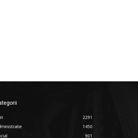
ategorii
iri
2291
ministratie
1450
cial
901