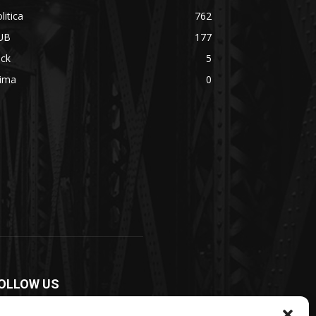
litica
762
UB
177
ick
5
rima
0
OLLOW US