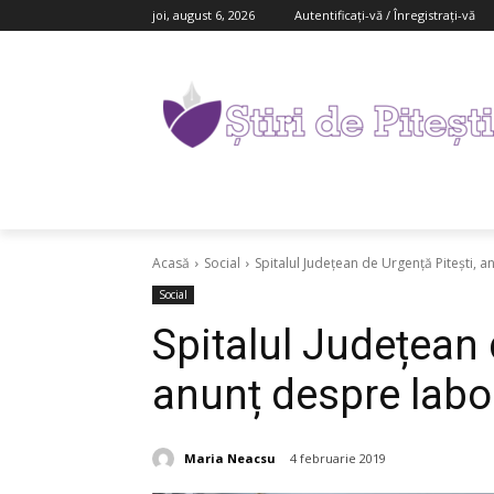
joi, august 6, 2026
Autentificați-vă / Înregistrați-vă
Acasă
Social
Spitalul Județean de Urgență Pitești, 
Social
Spitalul Județean 
anunț despre labor
Maria Neacsu
4 februarie 2019