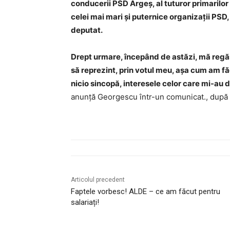
conducerii PSD Argeș, al tuturor primarilor 
celei mai mari și puternice organizații PSD,
deputat.
Drept urmare, începând de astăzi, mă regăs
să reprezint, prin votul meu, așa cum am fă
nicio sincopă, interesele celor care mi-au da
anunţă Georgescu într-un comunicat., după c
Articolul precedent
Faptele vorbesc! ALDE – ce am făcut pentru
salariați!