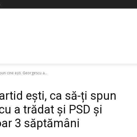
ă
pun cine ești. Georgescu a...
rtid ești, ca să-ți spun
cu a trădat și PSD și
oar 3 săptămâni