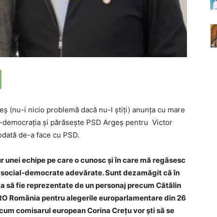
 (nu-i nicio problemă dacă nu-l știți) anunța cu mare
al-democrația și părăsește PSD Argeș pentru Victor
iodată de-a face cu PSD.
r unei echipe pe care o cunosc şi în care mă regăsesc
or social-democrate adevărate. Sunt dezamăgit că în
ga să fie reprezentate de un personaj precum Cătălin
a PRO România pentru alegerile europarlamentare din 26
cum comisarul european Corina Creţu vor şti să se