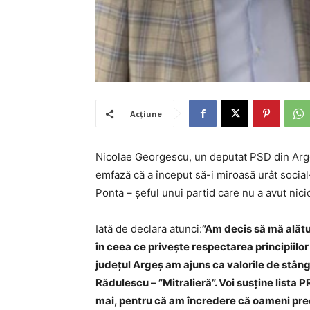
Acțiune
Nicolae Georgescu, un deputat PSD din Argeș
emfază că a început să-i miroasă urât soci
Ponta – șeful unui partid care nu a avut nic
Iată de declara atunci:
”Am decis să mă alătu
în ceea ce priveşte respectarea principiil
judeţul Argeş am ajuns ca valorile de stân
Rădulescu – ”Mitralieră”. Voi susţine list
mai, pentru că am încredere că oameni pre