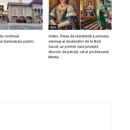
Stiri
du continuă
Video. Piesa de rezistență a primului
 iluminatului public
vernisaj al studenților de la Artă
Sacră: un portret care privește
dincolo de pânză, cel al profesoarei
Mirela...