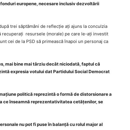
 fonduri europene, necesare inclusiv dezvoltării
pă trei săptămâni de reflecție ați ajuns la conculzia
 recuperați resursele (morale) pe care le-ați investit
sunt cei de la PSD să primească înapoi un personaj ca
s, mai bine mai târziu decât niciodată, faptul că
intă expresia votului dat Partidului Social Democrat
rmațiune politică reprezintă o formă de distorsionare a
ea ce înseamnă reprezentativitatea cetățenilor, se
sonale nu pot fi puse în balanță cu rolul major al