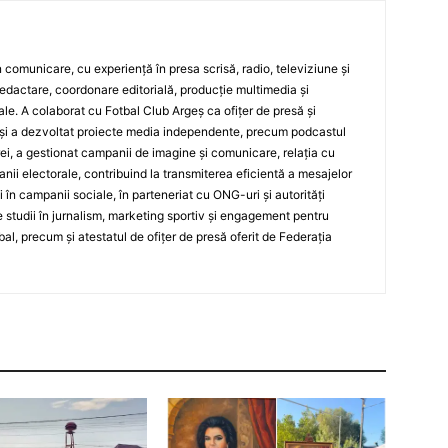
 în comunicare, cu experiență în presa scrisă, radio, televiziune și
edactare, coordonare editorială, producție multimedia și
le. A colaborat cu Fotbal Club Argeș ca ofițer de presă și
și a dezvoltat proiecte media independente, precum podcastul
ei, a gestionat campanii de imagine și comunicare, relația cu
ii electorale, contribuind la transmiterea eficientă a mesajelor
și în campanii sociale, în parteneriat cu ONG-uri și autorități
 studii în jurnalism, marketing sportiv și engagement pentru
bal, precum și atestatul de ofițer de presă oferit de Federația