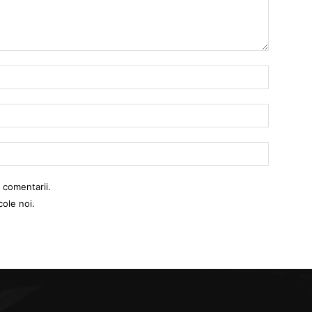
Nume:
Email:
Website:
 comentarii.
cole noi.