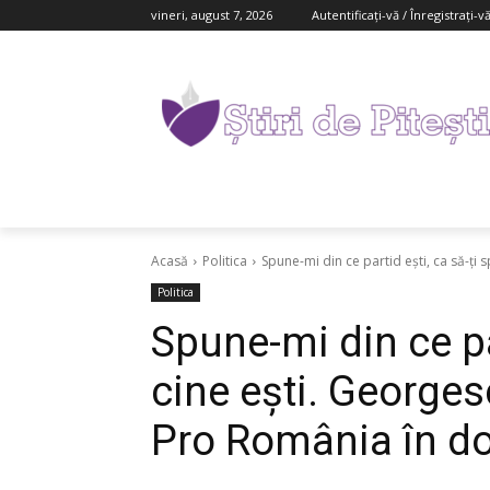
vineri, august 7, 2026
Autentificați-vă / Înregistrați-v
Acasă
Politica
Spune-mi din ce partid ești, ca să-ți s
Politica
Spune-mi din ce pa
cine ești. Georges
Pro România în d