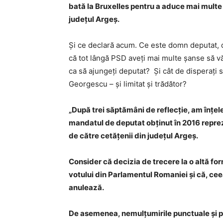
bată la Bruxelles pentru a aduce mai multe
judeţul Argeş.
Și ce declară acum. Ce este domn deputat, du
că tot lângă PSD aveți mai multe șanse să vă
ca să ajungeți deputat? Și cât de disperați 
Georgescu – și limitat și trădător?
„După trei săptămâni de reflecție, am înțele
mandatul de deputat obținut în 2016 reprez
de către cetățenii din județul Argeș.
Consider că decizia de trecere la o altă fo
votului din Parlamentul Romaniei și că, ce
anulează.
De asemenea, nemulțumirile punctuale și per