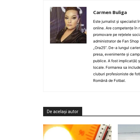
Carmen Buliga
Este jurnalist și specialist
online. Are competențe în r
promovare pe rețelele socia
administrator de Fan Shop 
„Ora25”. De-a lungul carier
presa, evenimente și campan
publice. A fost implicat(ă) 
locale. Formarea sa include
cluburi profesioniste de fot
Română de Fotbal.
De același autor