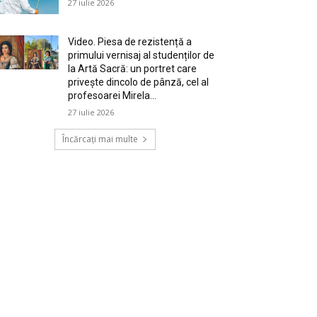
27 iulie 2026
Video. Piesa de rezistență a
primului vernisaj al studenților de
la Artă Sacră: un portret care
privește dincolo de pânză, cel al
profesoarei Mirela...
27 iulie 2026
Încărcați mai multe