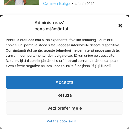
Carmen Buliga
-
4 iunie 2019
Administrează
consimțământul
Pentru a oferi cea mai bună experiență, folosim tehnologii, cum ar fi
cookie-uri, pentru a stoca și/sau accesa informațiile despre dispozitive.
Consimțământul pentru aceste tehnologii ne permite să procesăm date,
cum ar fi comportamentul de navigare sau ID-uri unice pe acest site.
ABOUT US
Dacă nu îți dai consimțământul sau îți retragi consimțământul dat poate
avea afecte negative asupra unor anumite funcționalități și funcții.
Acceptă
Stiri
Administratie
Social
Politica
VideoȘtiri
Refuză
© MBC News Press. All Rights Reserved. Toate drepturile
rezervate
Vezi preferințele
Politică cookie-uri