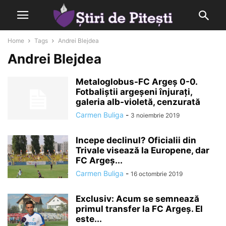
Home
Tags
Andrei Blejdea
Andrei Blejdea
Metaloglobus-FC Argeș 0-0.
Fotbaliștii argeșeni înjurați,
galeria alb-violetă, cenzurată
Carmen Buliga
-
3 noiembrie 2019
Incepe declinul? Oficialii din
Trivale visează la Europene, dar
FC Argeș...
Carmen Buliga
-
16 octombrie 2019
Exclusiv: Acum se semnează
primul transfer la FC Argeș. El
este...