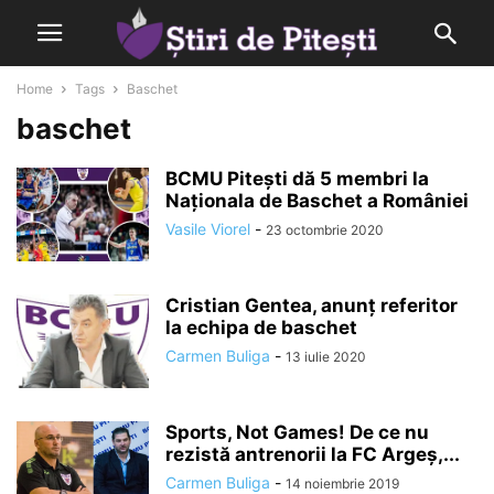
Home
Tags
Baschet
baschet
BCMU Pitești dă 5 membri la
Naționala de Baschet a României
Vasile Viorel
-
23 octombrie 2020
Cristian Gentea, anunț referitor
la echipa de baschet
Carmen Buliga
-
13 iulie 2020
Sports, Not Games! De ce nu
rezistă antrenorii la FC Argeș,...
Carmen Buliga
-
14 noiembrie 2019