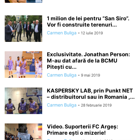
1 milion de lei pentru ”San Siro”.
Vor fi construite terenuri...
Carmen Buliga
-
12 iulie 2019
Exclusivitate. Jonathan Person:
M-au dat afară de la BCMU
Pitești cu...
Carmen Buliga
-
9 mai 2019
KASPERSKY LAB, prin Punkt NET
– distribuitorul sau in Romania ,...
Carmen Buliga
-
28 februarie 2019
Video. Suporterii FC Argeș:
Primare ești o mizerie!