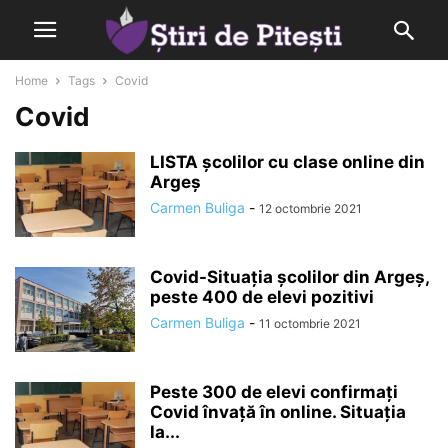
Home
Tags
Covid
Covid
LISTA școlilor cu clase online din
Argeș
Carmen Buliga
-
12 octombrie 2021
Covid-Situația școlilor din Argeș,
peste 400 de elevi pozitivi
Carmen Buliga
-
11 octombrie 2021
Peste 300 de elevi confirmați
Covid învață în online. Situația
la...