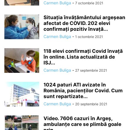
Carmen Buliga
-
7 octombrie 2021
Situația învățământului argeșean
afectat de COVID. 202 elevi
confirmați pozitiv învață...
Carmen Buliga
-
1 octombrie 2021
118 elevi confirmați Covid învață
în online. Lista actualizată de
ISJ...
Carmen Buliga
-
27 septembrie 2021
1024 paturi ATI avizate în
România, pacienților Covid. Cum
sunt repartizate...
Carmen Buliga
-
20 septembrie 2021
Video. 7606 cazuri în Argeș,
ambulanțe care se plimbă goale