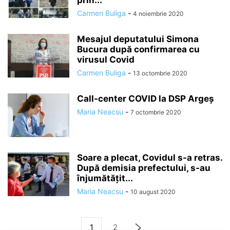
prin...
Carmen Buliga
-
4 noiembrie 2020
Mesajul deputatului Simona
Bucura după confirmarea cu
virusul Covid
Carmen Buliga
-
13 octombrie 2020
Call-center COVID la DSP Argeș
Maria Neacsu
-
7 octombrie 2020
Soare a plecat, Covidul s-a retras.
După demisia prefectului, s-au
înjumătățit...
Maria Neacsu
-
10 august 2020
1
2