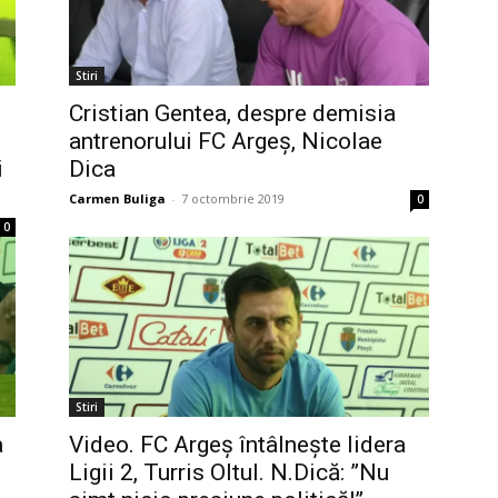
Stiri
Cristian Gentea, despre demisia
antrenorului FC Argeș, Nicolae
i
Dica
Carmen Buliga
-
7 octombrie 2019
0
0
Stiri
a
Video. FC Argeș întâlnește lidera
Ligii 2, Turris Oltul. N.Dică: ”Nu