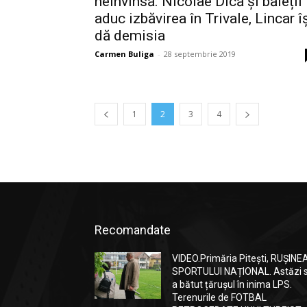
neînvinsă. Nicolae Dică și băieții
aduc izbăvirea în Trivale, Lincar î
dă demisia
Carmen Buliga
-
28 septembrie 2019
1
2
3
4
Recomandate
VIDEO.Primăria Pitești, RUȘINE
SPORTULUI NAȚIONAL. Astăzi 
a bătut țărușul în inima LPS.
Terenurile de FOTBAL