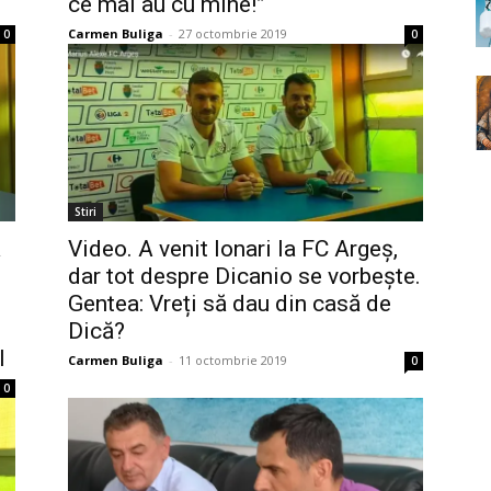
ce mai au cu mine!”
Carmen Buliga
-
27 octombrie 2019
0
0
Stiri
ă
Video. A venit Ionari la FC Argeș,
dar tot despre Dicanio se vorbește.
Gentea: Vreți să dau din casă de
Dică?
l
Carmen Buliga
-
11 octombrie 2019
0
0