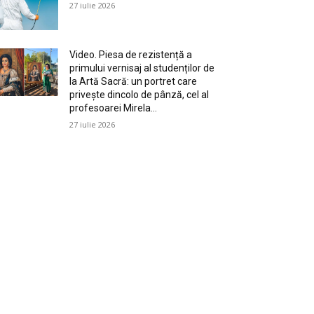
27 iulie 2026
Video. Piesa de rezistență a
primului vernisaj al studenților de
la Artă Sacră: un portret care
privește dincolo de pânză, cel al
profesoarei Mirela...
27 iulie 2026