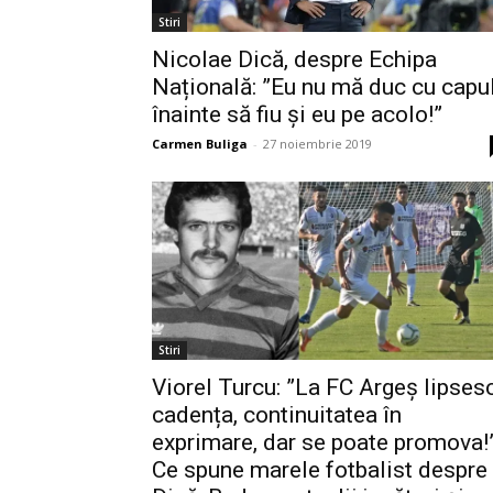
Stiri
Nicolae Dică, despre Echipa
Națională: ”Eu nu mă duc cu capu
înainte să fiu și eu pe acolo!”
Carmen Buliga
-
27 noiembrie 2019
Stiri
Viorel Turcu: ”La FC Argeș lipses
cadența, continuitatea în
exprimare, dar se poate promova!
Ce spune marele fotbalist despre