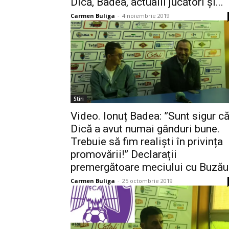
Dică, Badea, actualii jucători și...
Carmen Buliga
-
4 noiembrie 2019
Stiri
Video. Ionuț Badea: ”Sunt sigur c
Dică a avut numai gânduri bune.
Trebuie să fim realiști în privința
promovării!” Declarații
premergătoare meciului cu Buzău
Carmen Buliga
-
25 octombrie 2019