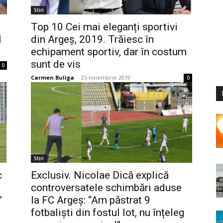
Stiri
Top 10 Cei mai eleganți sportivi
l
din Argeș, 2019. Trăiesc în
echipament sportiv, dar în costum
sunt de vis
0
Carmen Buliga
-
25 noiembrie 2019
0
Stiri
c
Exclusiv. Nicolae Dică explică
controversatele schimbări aduse
”
la FC Argeș: “Am păstrat 9
fotbaliști din fostul lot, nu înțeleg