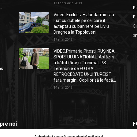
13 februarie 2019
Po
..
Video. Exclusiv – Jandarmii i-au
P
luat cu dubele pe cei care îl
Cl
așteptau cu bannere pe Liviu
Dragnea la Topoloveni
p
17 mai 2019
VIDEO.Primăria Pitești, RUȘINEA
SPORTULUI NAȚIONAL. Astăzi s-
a bătut țărușul în inima LPS.
as.
Terenurile de FOTBAL
RETROCEDATE UNUI TUPEIST
fără margini: Copiilor să le facă...
14 mai 2019
pre noi
F
Administrează consimțământul