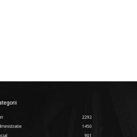
ategorii
iri
2292
ministratie
1450
cial
901