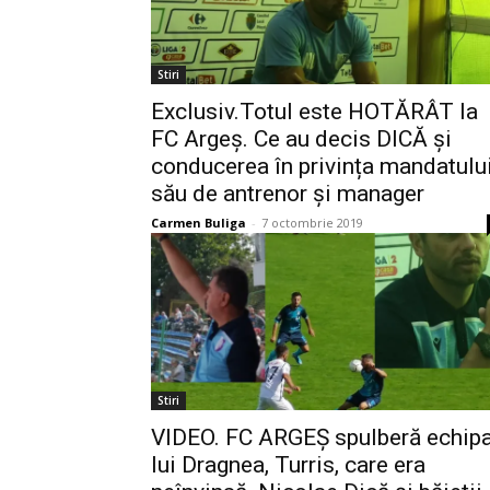
Stiri
Exclusiv.Totul este HOTĂRÂT la
FC Argeș. Ce au decis DICĂ și
conducerea în privința mandatulu
său de antrenor și manager
Carmen Buliga
-
7 octombrie 2019
Stiri
VIDEO. FC ARGEȘ spulberă echip
lui Dragnea, Turris, care era