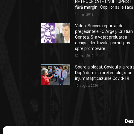
RETROCEDATE UNUI TUPEIST
fără margini: Copiilor să le facă.
14 mai 2019
Video. Succes repurtat de
președintele FC Argeș, Cristian
Gentea. S-a votat preluarea
echipei din Trivale, primul pas
spre promovare
30 mai 2019
Soare a plecat, Covidul s-a retr
După demisia prefectului, s-au
înjumătățit cazurile Covid-19
10 august 2020
Des