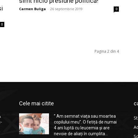
simt nicio presiune politică!”
și
Carmen Buliga
-
26 septembrie 2019
0
0
Pagina 2 din 4
Cele mai citite
c
A
” Am semnat viața sau moartea
St
s-
copilului meu”. O fetiță de numai
Ad
4 ani luptă cu leucemia și are
nevoie de aliați în cumplita...
So