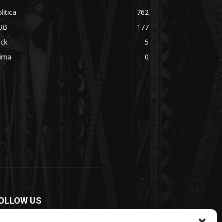
litica
762
UB
177
ick
5
rima
0
OLLOW US