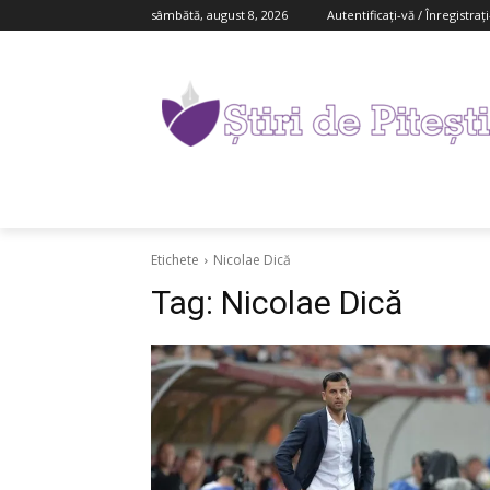
sâmbătă, august 8, 2026
Autentificați-vă / Înregistraț
Etichete
Nicolae Dică
Tag:
Nicolae Dică