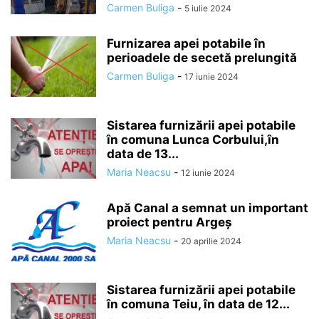
Carmen Buliga
-
5 iulie 2024
Furnizarea apei potabile în
perioadele de secetă prelungită
Carmen Buliga
-
17 iunie 2024
Sistarea furnizării apei potabile
în comuna Lunca Corbului,în
data de 13...
Maria Neacsu
-
12 iunie 2024
Apă Canal a semnat un important
proiect pentru Argeș
Maria Neacsu
-
20 aprilie 2024
Sistarea furnizării apei potabile
în comuna Teiu, în data de 12...