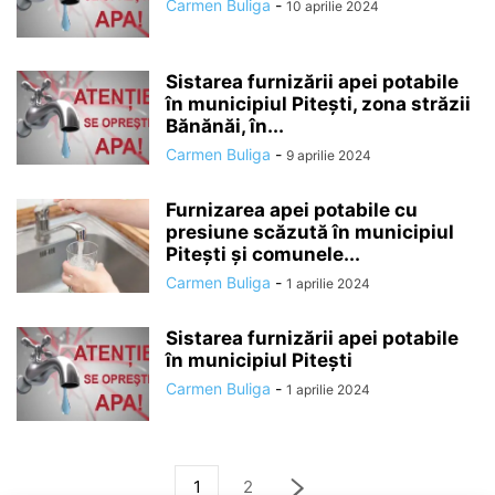
Carmen Buliga
-
10 aprilie 2024
Sistarea furnizării apei potabile
în municipiul Piteşti, zona străzii
Bănănăi, în...
Carmen Buliga
-
9 aprilie 2024
Furnizarea apei potabile cu
presiune scăzută în municipiul
Piteşti și comunele...
Carmen Buliga
-
1 aprilie 2024
Sistarea furnizării apei potabile
în municipiul Piteşti
Carmen Buliga
-
1 aprilie 2024
1
2