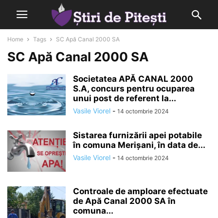
Home
Tags
SC Apă Canal 2000 SA
SC Apă Canal 2000 SA
Societatea APĂ CANAL 2000
S.A, concurs pentru ocuparea
unui post de referent la...
Vasile Viorel
-
14 octombrie 2024
Sistarea furnizării apei potabile
în comuna Merișani, în data de...
Vasile Viorel
-
14 octombrie 2024
Controale de amploare efectuate
de Apă Canal 2000 SA în
comuna...