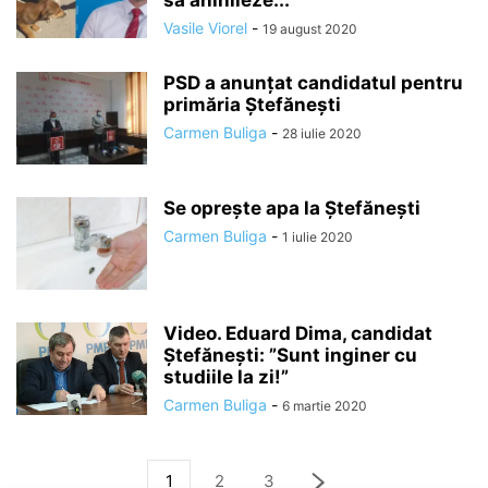
să anihileze...
Vasile Viorel
-
19 august 2020
PSD a anunțat candidatul pentru
primăria Ștefănești
Carmen Buliga
-
28 iulie 2020
Se oprește apa la Ștefănești
Carmen Buliga
-
1 iulie 2020
Video. Eduard Dima, candidat
Ștefănești: ”Sunt inginer cu
studiile la zi!”
Carmen Buliga
-
6 martie 2020
1
2
3