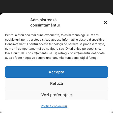
Administrează
Stiri
Administratie
Social
Politica
VideoȘtiri
consimțământul
© MBC News Press. All Rights Reserved. Toate drepturile
Pentru a oferi cea mai bună experiență, folosim tehnologii, cum ar fi
rezervate
cookie-uri, pentru a stoca și/sau accesa informațiile despre dispozitive.
Consimțământul pentru aceste tehnologii ne permite să procesăm date,
cum ar fi comportamentul de navigare sau ID-uri unice pe acest site.
Dacă nu îți dai consimțământul sau îți retragi consimțământul dat poate
avea afecte negative asupra unor anumite funcționalități și funcții.
Acceptă
Refuză
Vezi preferințele
Politică cookie-uri