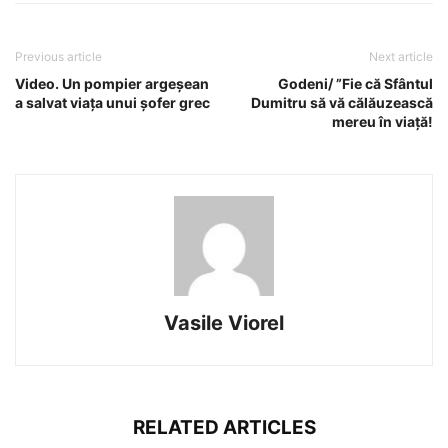
Previous article
Next article
Video. Un pompier argeșean
Godeni/ ”Fie că Sfântul
a salvat viața unui șofer grec
Dumitru să vă călăuzească
mereu în viaţă!
Vasile Viorel
RELATED ARTICLES