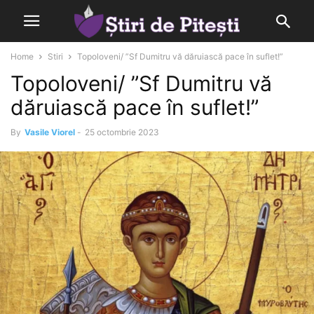
Home
Stiri
Topoloveni/ ”Sf Dumitru vă dăruiască pace în suflet!”
Topoloveni/ ”Sf Dumitru vă
dăruiască pace în suflet!”
By
Vasile Viorel
-
25 octombrie 2023