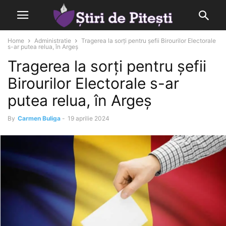
Home
Administratie
Tragerea la sorți pentru șefii Birourilor Electorale
s-ar putea relua, în Argeș
Tragerea la sorți pentru șefii
Birourilor Electorale s-ar
putea relua, în Argeș
By
Carmen Buliga
-
19 aprilie 2024