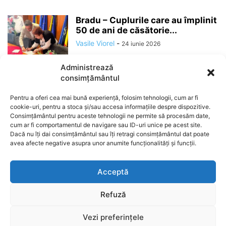
Bradu – Cuplurile care au împlinit
50 de ani de căsătorie...
Vasile Viorel
-
24 iunie 2026
Administrează
consimțământul
Pentru a oferi cea mai bună experiență, folosim tehnologii, cum ar fi
cookie-uri, pentru a stoca și/sau accesa informațiile despre dispozitive.
Consimțământul pentru aceste tehnologii ne permite să procesăm date,
cum ar fi comportamentul de navigare sau ID-uri unice pe acest site.
Dacă nu îți dai consimțământul sau îți retragi consimțământul dat poate
avea afecte negative asupra unor anumite funcționalități și funcții.
ABOUT US
Acceptă
Refuză
Stiri
Administratie
Social
Politica
VideoȘtiri
Vezi preferințele