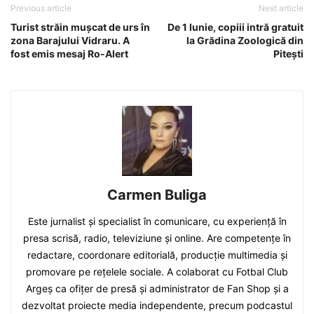
Previous article
Next article
Turist străin mușcat de urs în
De 1 Iunie, copiii intră gratuit
zona Barajului Vidraru. A
la Grădina Zoologică din
fost emis mesaj Ro-Alert
Pitești
Carmen Buliga
Este jurnalist și specialist în comunicare, cu experiență în
presa scrisă, radio, televiziune și online. Are competențe în
redactare, coordonare editorială, producție multimedia și
promovare pe rețelele sociale. A colaborat cu Fotbal Club
Argeș ca ofițer de presă și administrator de Fan Shop și a
dezvoltat proiecte media independente, precum podcastul