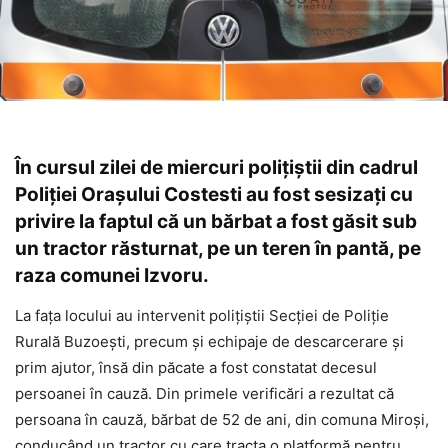
În cursul zilei de miercuri polițiștii din cadrul
Poliției Orașului Costesti au fost sesizați cu
privire la faptul că un bărbat a fost găsit sub
un tractor răsturnat, pe un teren în pantă, pe
raza comunei Izvoru.
La fața locului au intervenit polițiștii Secției de Poliție
Rurală Buzoești, precum și echipaje de descarcerare și
prim ajutor, însă din păcate a fost constatat decesul
persoanei în cauză. Din primele verificări a rezultat că
persoana în cauză, bărbat de 52 de ani, din comuna Miroși,
conducând un tractor cu care tracta o platformă pentru