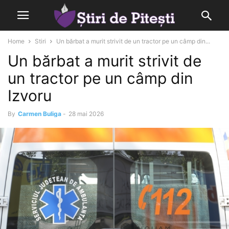
Home
Stiri
Un bărbat a murit strivit de un tractor pe un câmp din...
Un bărbat a murit strivit de
un tractor pe un câmp din
Izvoru
By
Carmen Buliga
-
28 mai 2026