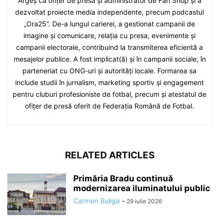
Argeș ca ofițer de presă și administrator de Fan Shop și a
dezvoltat proiecte media independente, precum podcastul
„Ora25”. De-a lungul carierei, a gestionat campanii de
imagine și comunicare, relația cu presa, evenimente și
campanii electorale, contribuind la transmiterea eficientă a
mesajelor publice. A fost implicat(ă) și în campanii sociale, în
parteneriat cu ONG-uri și autorități locale. Formarea sa
include studii în jurnalism, marketing sportiv și engagement
pentru cluburi profesioniste de fotbal, precum și atestatul de
ofițer de presă oferit de Federația Română de Fotbal.
RELATED ARTICLES
Primăria Bradu continuă
modernizarea iluminatului public
Carmen Buliga
-
29 iulie 2026