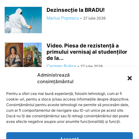
Dezinsecție la BRADU!
Marius Popescu
-
27 iulie 2026
Video. Piesa de rezistență a
primului vernisaj al studenților
de la...
Carmen Buliga
-
27 iulie 2026
Administrează
consimțământul
Pentru a oferi cea mai bună experiență, folosim tehnologii, cum ar fi
cookie-uri, pentru a stoca și/sau accesa informațiile despre dispozitive.
Consimțământul pentru aceste tehnologii ne permite să procesăm date,
cum ar fi comportamentul de navigare sau ID-uri unice pe acest site.
Dacă nu îți dai consimțământul sau îți retragi consimțământul dat poate
avea afecte negative asupra unor anumite funcționalități și funcții.
ABOUT US