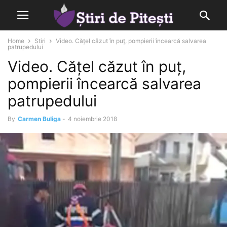
Home
Stiri
Video. Cățel căzut în puț, pompierii încearcă salvarea
patrupedului
Video. Cățel căzut în puț,
pompierii încearcă salvarea
patrupedului
By
Carmen Buliga
-
4 noiembrie 2018