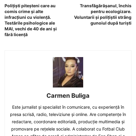
Polițiști piteșteni care au
Transfăgărășanul, închis
comis crime și alte
pentru ecologizare.
infracțiuni cu violență.
Voluntarii și polițiștii strâng
Testările psihologice ale
gunoiul după turiști
MAI, vechi de 40 de ani și
fără licență
Carmen Buliga
Este jurnalist și specialist în comunicare, cu experiență în
presa scrisă, radio, televiziune și online. Are competențe în
redactare, coordonare editorială, producție multimedia și
promovare pe rețelele sociale. A colaborat cu Fotbal Club