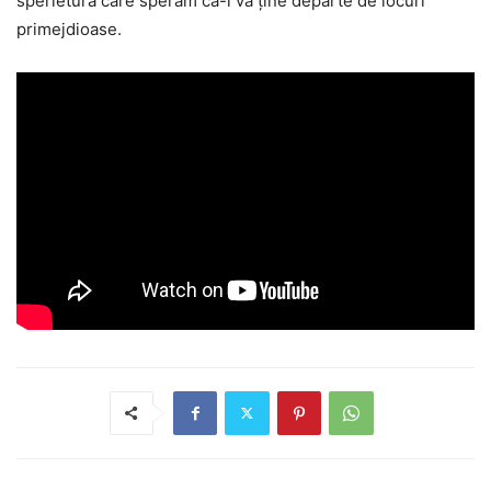
sperietură care sperăm că-l va ține departe de locuri
primejdioase.