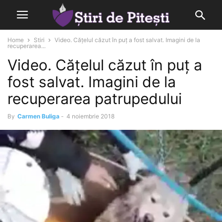
Home
Stiri
Video. Cățelul căzut în puț a fost salvat. Imagini de la
recuperarea...
Video. Cățelul căzut în puț a
fost salvat. Imagini de la
recuperarea patrupedului
By
Carmen Buliga
-
4 noiembrie 2018