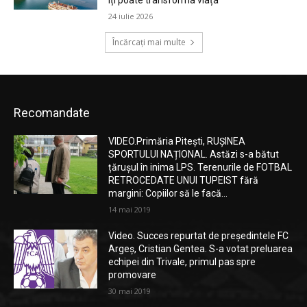
îți poate transforma viața
24 iulie 2026
Încărcați mai multe
Recomandate
VIDEO.Primăria Pitești, RUȘINEA
SPORTULUI NAȚIONAL. Astăzi s-a bătut
țărușul în inima LPS. Terenurile de FOTBAL
RETROCEDATE UNUI TUPEIST fără
margini: Copiilor să le facă...
14 mai 2019
Video. Succes repurtat de președintele FC
Argeș, Cristian Gentea. S-a votat preluarea
echipei din Trivale, primul pas spre
promovare
30 mai 2019