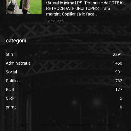
țărușul în inima LPS. Terenurile de FOTBAL
RETROCEDATE UNUI TUPEIST fără
margini: Copiilor să le facă...
14 mai 2019
categorii
Stiri
2291
Administratie
1450
Social
901
Politica
762
PUB
177
Click
5
prima
0