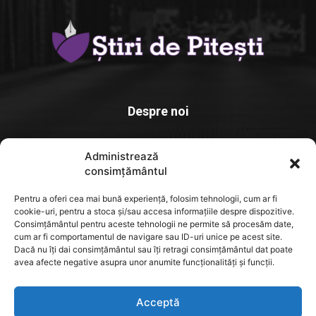
Despre noi
Stiridepitesti.ro este o platforma de știri dedicată comunității
Administrează
locale, un spațiu unde informația relevantă. actuală și verificată
consimțământul
ajunge rapid la cititori
Pentru a oferi cea mai bună experiență, folosim tehnologii, cum ar fi
Contact us:
contact@yoursite.com
cookie-uri, pentru a stoca și/sau accesa informațiile despre dispozitive.
Consimțământul pentru aceste tehnologii ne permite să procesăm date,
cum ar fi comportamentul de navigare sau ID-uri unice pe acest site.
Dacă nu îți dai consimțământul sau îți retragi consimțământul dat poate
FOLLOW US
avea afecte negative asupra unor anumite funcționalități și funcții.
Acceptă