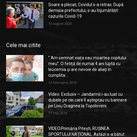
Soare a plecat, Covidul s-a retras. După
demisia prefectului, s-au înjumătățit
cazurile Covid-19
10 august 2020
Cele mai citite
” Am semnat viața sau moartea copilului
meu”. O fetiță de numai 4 ani luptă cu
leucemia și are nevoie de aliați în
cumplita...
13 februarie 2019
Video. Exclusiv – Jandarmii i-au luat cu
dubele pe cei care îl așteptau cu bannere
pe Liviu Dragnea la Topoloveni
17 mai 2019
VIDEO.Primăria Pitești, RUȘINEA
SPORTULUI NAȚIONAL. Astăzi s-a bătut