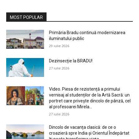
MOST POPULAR
Primăria Bradu continuă modernizarea
iluminatului public
29 iulie 2026
Dezinsecție la BRADU!
27 iulie 2026
Video. Piesa de rezistență a primului
vernisaj al studenților de la Artă Sacră: un
portret care privește dincolo de pânză, cel
al profesoarei Mirela...
27 iulie 2026
Dincolo de vacanța clasică: de ce o
croazieră spre India și Orientul Îndepărtat