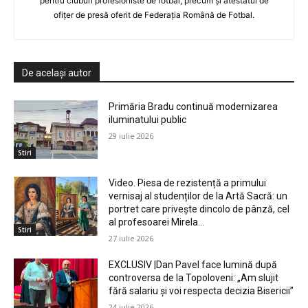
pentru cluburi profesioniste de fotbal, precum și atestatul de
ofițer de presă oferit de Federația Română de Fotbal.
De același autor
Primăria Bradu continuă modernizarea
iluminatului public
29 iulie 2026
Stiri
Video. Piesa de rezistență a primului
vernisaj al studenților de la Artă Sacră: un
portret care privește dincolo de pânză, cel
al profesoarei Mirela...
Stiri
27 iulie 2026
EXCLUSIV |Dan Pavel face lumină după
controversa de la Topoloveni: „Am slujit
fără salariu și voi respecta decizia Bisericii”
24 iulie 2026